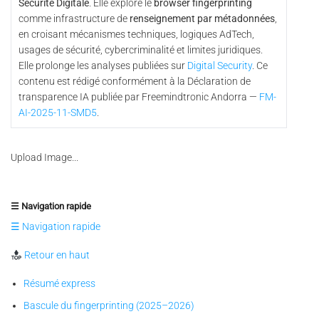
Sécurité Digitale
. Elle explore le
browser fingerprinting
comme infrastructure de
renseignement par métadonnées
,
en croisant mécanismes techniques, logiques AdTech,
usages de sécurité, cybercriminalité et limites juridiques.
Elle prolonge les analyses publiées sur
Digital Security
. Ce
contenu est rédigé conformément à la Déclaration de
transparence IA publiée par Freemindtronic Andorra —
FM-
AI-2025-11-SMD5
.
Upload Image...
☰ Navigation rapide
☰ Navigation rapide
Retour en haut
Résumé express
Bascule du fingerprinting (2025–2026)