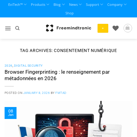
Skip
EviTech™
Products
Blog
News
Support
Company
to
Shop
content
+
TAG ARCHIVES:
CONSENTEMENT NUMÉRIQUE
2026
,
DIGITAL SECURITY
Browser Fingerprinting : le renseignement par
métadonnées en 2026
POSTED ON
JANUARY 8, 2026
BY
FMTAD
08
Jan