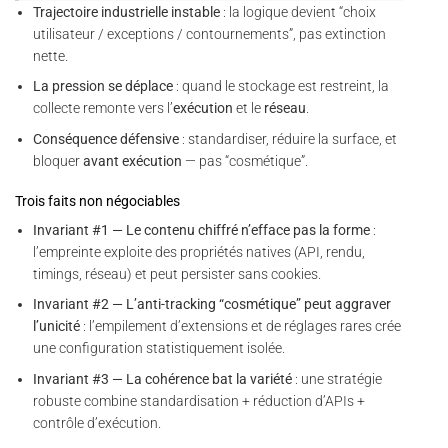
Trajectoire industrielle instable
: la logique devient “choix
utilisateur / exceptions / contournements”, pas extinction
nette.
La pression se déplace
: quand le stockage est restreint, la
collecte remonte vers l’
exécution
et le
réseau
.
Conséquence défensive
: standardiser, réduire la surface, et
bloquer
avant exécution
— pas “cosmétique”.
Trois faits non négociables
Invariant #1 — Le contenu chiffré n’efface pas la forme
:
l’empreinte exploite des propriétés natives (API, rendu,
timings, réseau) et peut persister sans cookies.
Invariant #2 — L’anti-tracking “cosmétique” peut aggraver
l’unicité
: l’empilement d’extensions et de réglages rares crée
une configuration statistiquement isolée.
Invariant #3 — La cohérence bat la variété
: une stratégie
robuste combine standardisation + réduction d’APIs +
contrôle d’exécution.