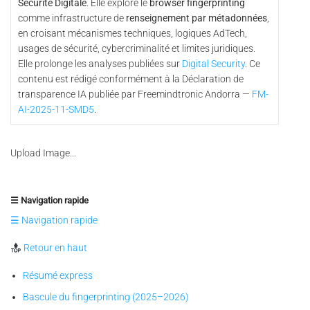
Sécurité Digitale
. Elle explore le
browser fingerprinting
comme infrastructure de
renseignement par métadonnées
,
en croisant mécanismes techniques, logiques AdTech,
usages de sécurité, cybercriminalité et limites juridiques.
Elle prolonge les analyses publiées sur
Digital Security
. Ce
contenu est rédigé conformément à la Déclaration de
transparence IA publiée par Freemindtronic Andorra —
FM-
AI-2025-11-SMD5
.
Upload Image...
☰ Navigation rapide
☰ Navigation rapide
Retour en haut
Résumé express
Bascule du fingerprinting (2025–2026)