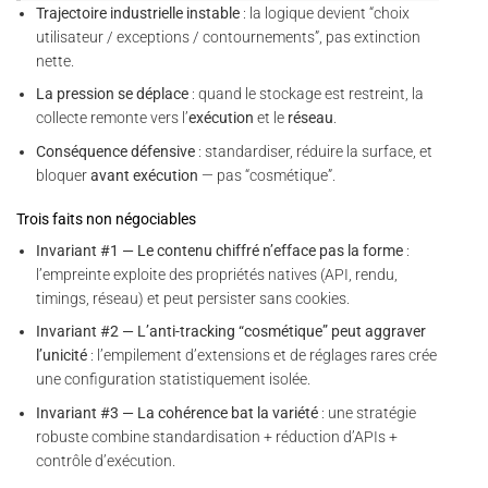
Trajectoire industrielle instable
: la logique devient “choix
utilisateur / exceptions / contournements”, pas extinction
nette.
La pression se déplace
: quand le stockage est restreint, la
collecte remonte vers l’
exécution
et le
réseau
.
Conséquence défensive
: standardiser, réduire la surface, et
bloquer
avant exécution
— pas “cosmétique”.
Trois faits non négociables
Invariant #1 — Le contenu chiffré n’efface pas la forme
:
l’empreinte exploite des propriétés natives (API, rendu,
timings, réseau) et peut persister sans cookies.
Invariant #2 — L’anti-tracking “cosmétique” peut aggraver
l’unicité
: l’empilement d’extensions et de réglages rares crée
une configuration statistiquement isolée.
Invariant #3 — La cohérence bat la variété
: une stratégie
robuste combine standardisation + réduction d’APIs +
contrôle d’exécution.