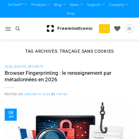
Skip
EviTech™
Products
Blog
News
Support
Company
to
Shop
content
+
TAG ARCHIVES:
TRAÇAGE SANS COOKIES
2026
,
DIGITAL SECURITY
Browser Fingerprinting : le renseignement par
métadonnées en 2026
POSTED ON
JANUARY 8, 2026
BY
FMTAD
08
Jan