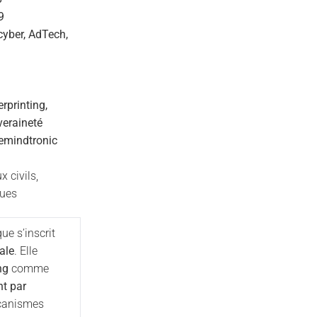
9
cyber, AdTech,
rprinting,
veraineté
emindtronic
 civils,
ques
ue s’inscrit
ale
. Elle
ng
comme
t par
écanismes