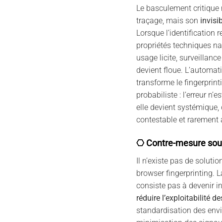
Le basculement critique n
traçage, mais son
invisib
Lorsque l’identification 
propriétés techniques nat
usage licite, surveillanc
devient floue. L’automat
transforme le fingerprint
probabiliste : l’erreur n’e
elle devient systémique, 
contestable et rarement 
⎔ Contre-mesure sou
Il n’existe pas de solutio
browser fingerprinting. 
consiste pas à devenir i
réduire l’exploitabilité
standardisation des env