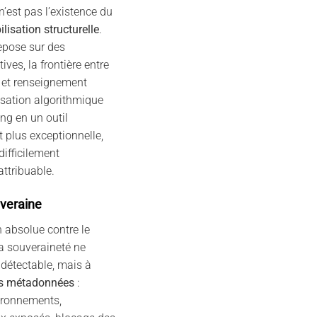
’est pas l’existence du
ilisation structurelle
.
repose sur des
ives, la frontière entre
e et renseignement
isation algorithmique
ing en un outil
st plus exceptionnelle,
difficilement
attribuable.
veraine
n absolue contre le
La souveraineté ne
ndétectable, mais à
 des métadonnées
:
ironnements,