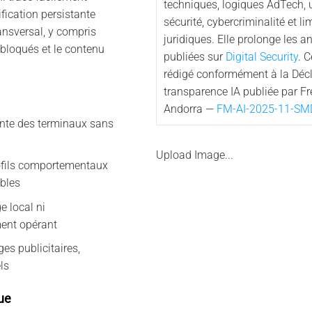
techniques, logiques AdTech,
fication persistante
sécurité, cybercriminalité et li
ansversal, y compris
juridiques. Elle prolonge les a
 bloqués et le contenu
publiées sur
Digital Security
. 
rédigé conformément à la Décl
transparence IA publiée par F
Andorra —
FM-AI-2025-11-SM
tante des terminaux sans
Upload Image...
ofils comportementaux
ibles
 local ni
ent opérant
s publicitaires,
els
ue