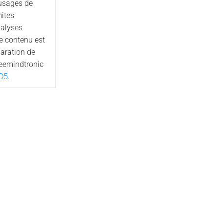
 usages de
mites
nalyses
Ce contenu est
aration de
reemindtronic
D5
.