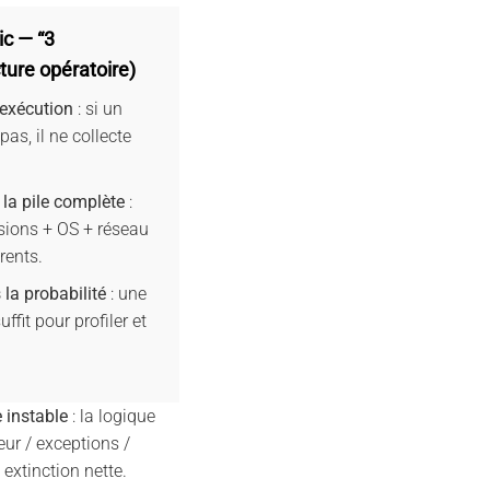
ic — “3
ture opératoire)
’exécution
: si un
pas, il ne collecte
 la pile complète
:
sions + OS + réseau
rents.
s la probabilité
: une
uffit pour profiler et
e instable
: la logique
eur / exceptions /
extinction nette.