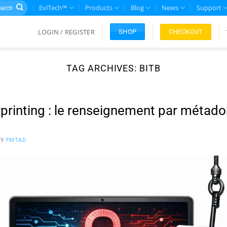
rch
EviTech™
Products
Blog
News
Support
LOGIN / REGISTER
CHECKOUT
SHOP
TAG ARCHIVES:
BITB
printing : le renseignement par métad
BY
FMTAD