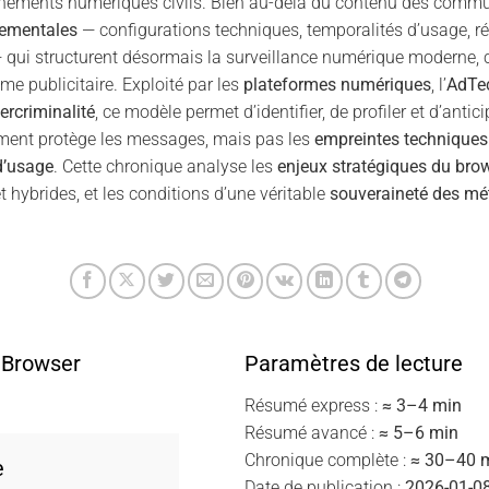
nements numériques civils. Bien au-delà du contenu des commun
tementales
— configurations techniques, temporalités d’usage, ré
 qui structurent désormais la surveillance numérique moderne, 
 publicitaire. Exploité par les
plateformes numériques
, l’
AdTe
ercriminalité
, ce modèle permet d’identifier, de profiler et d’anti
ement protège les messages, mais pas les
empreintes techniques
d’usage
. Cette chronique analyse les
enjeux stratégiques du brow
 et hybrides, et les conditions d’une véritable
souveraineté des m
 Browser
Paramètres de lecture
Résumé express :
≈ 3–4 min
Résumé avancé :
≈ 5–6 min
Chronique complète :
≈ 30–40 
e
Date de publication :
2026-01-0