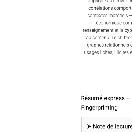
appliqué aux environ
corrélations compor
contextes matériels —
économique comme
renseignement
et la
cyb
au contenu. Le chiffr
graphes relationnels 
usages licites, illicites
Résumé express —
Fingerprinting
⮞ Note de lectur