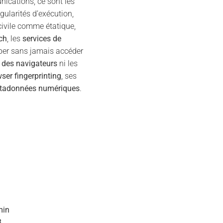
ications, ce sont les
gularités d’exécution,
civile comme étatique,
ch
, les
services de
ciper sans jamais accéder
 des navigateurs
ni les
ser fingerprinting
, ses
étadonnées numériques
.
min
8