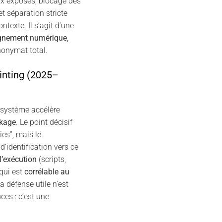
x exposés, blocage des
et séparation stricte
ontexte. Il s’agit d’une
ignement numérique
,
onymat total.
inting (2025–
système accélère
ckage
. Le point décisif
ies”, mais le
’identification vers ce
l’exécution
(scripts,
 qui est
corrélable au
la défense utile n’est
ces : c’est une