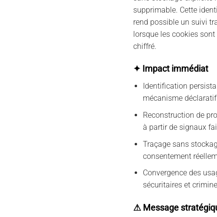
supprimable. Cette identi
rend possible un suivi tr
lorsque les cookies sont
chiffré.
✦ Impact immédiat
Identification persis
mécanisme déclaratif
Reconstruction de pr
à partir de signaux fa
Traçage sans stockage
consentement réellem
Convergence des usage
sécuritaires et crimin
⚠ Message stratégiq