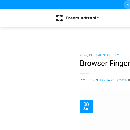
Sea
Skip
for:
to
content
2026
,
DIGITAL SECURITY
Browser Finger
POSTED ON
JANUARY 8, 2026
08
Jan