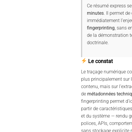
Ce résumé express se 
minutes
. Il permet d
immédiatement l’enje
fingerprinting
, sans en
de la démonstration te
doctrinale.
Le constat
Le traçage numérique c
plus principalement sur l
contenu, mais sur l’extrac
de
métadonnées techni
fingerprinting permet d’i
partir de caractéristique
et du système — rendu gr
polices, APIs, comporte
sans stockage explicite n