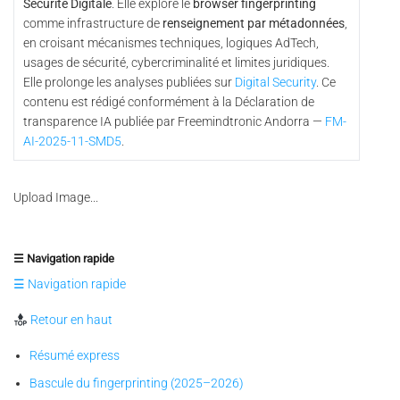
Sécurité Digitale
. Elle explore le
browser fingerprinting
comme infrastructure de
renseignement par métadonnées
,
en croisant mécanismes techniques, logiques AdTech,
usages de sécurité, cybercriminalité et limites juridiques.
Elle prolonge les analyses publiées sur
Digital Security
. Ce
contenu est rédigé conformément à la Déclaration de
transparence IA publiée par Freemindtronic Andorra —
FM-
AI-2025-11-SMD5
.
Upload Image...
☰ Navigation rapide
☰ Navigation rapide
Retour en haut
Résumé express
Bascule du fingerprinting (2025–2026)