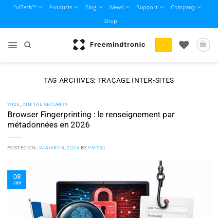
Skip
EviTech™
Products
Blog
News
Support
Company
to
Shop
content
+
TAG ARCHIVES:
TRAÇAGE INTER-SITES
2026
,
DIGITAL SECURITY
Browser Fingerprinting : le renseignement par
métadonnées en 2026
POSTED ON
JANUARY 8, 2026
BY
FMTAD
08
Jan