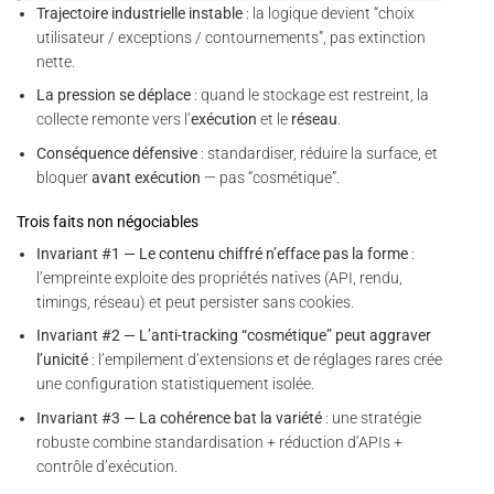
Trajectoire industrielle instable
: la logique devient “choix
utilisateur / exceptions / contournements”, pas extinction
nette.
La pression se déplace
: quand le stockage est restreint, la
collecte remonte vers l’
exécution
et le
réseau
.
Conséquence défensive
: standardiser, réduire la surface, et
bloquer
avant exécution
— pas “cosmétique”.
Trois faits non négociables
Invariant #1 — Le contenu chiffré n’efface pas la forme
:
l’empreinte exploite des propriétés natives (API, rendu,
timings, réseau) et peut persister sans cookies.
Invariant #2 — L’anti-tracking “cosmétique” peut aggraver
l’unicité
: l’empilement d’extensions et de réglages rares crée
une configuration statistiquement isolée.
Invariant #3 — La cohérence bat la variété
: une stratégie
robuste combine standardisation + réduction d’APIs +
contrôle d’exécution.