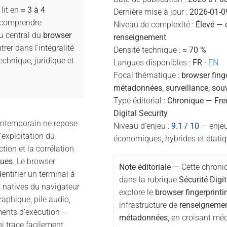
lit en
≈ 3 à 4
Dernière mise à jour :
2026-01-0
e comprendre
Niveau de complexité :
Élevé — 
u central du
browser
renseignement
trer dans l’intégralité
Densité technique :
≈ 70 %
chnique, juridique et
Langues disponibles :
FR
·
EN
Focal thématique :
browser finge
métadonnées, surveillance, sou
Type éditorial :
Chronique — Fre
Digital Security
ontemporain ne repose
Niveau d’enjeu :
9.1 / 10
— enjeux
’exploitation du
économiques, hybrides et étati
tion et la corrélation
ques
. Le browser
Note éditoriale —
Cette chroniq
dentifier un terminal à
dans la rubrique
Sécurité Digit
s natives du navigateur
explore le
browser fingerprinti
aphique, pile audio,
infrastructure de
renseignemen
ments d’exécution —
métadonnées
, en croisant m
i trace facilement