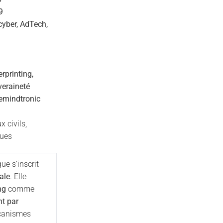
9
cyber, AdTech,
rprinting,
veraineté
emindtronic
 civils,
ques
ue s’inscrit
ale
. Elle
ng
comme
t par
écanismes