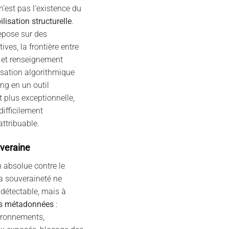
’est pas l’existence du
ilisation structurelle
.
repose sur des
ives, la frontière entre
e et renseignement
isation algorithmique
ing en un outil
st plus exceptionnelle,
difficilement
attribuable.
veraine
n absolue contre le
La souveraineté ne
ndétectable, mais à
 des métadonnées
:
ironnements,