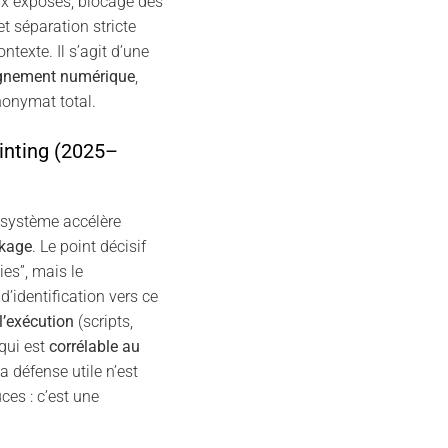
x exposés, blocage des
et séparation stricte
ontexte. Il s’agit d’une
ignement numérique
,
onymat total.
inting (2025–
système accélère
ckage
. Le point décisif
ies”, mais le
’identification vers ce
l’exécution
(scripts,
 qui est
corrélable au
la défense utile n’est
ces : c’est une