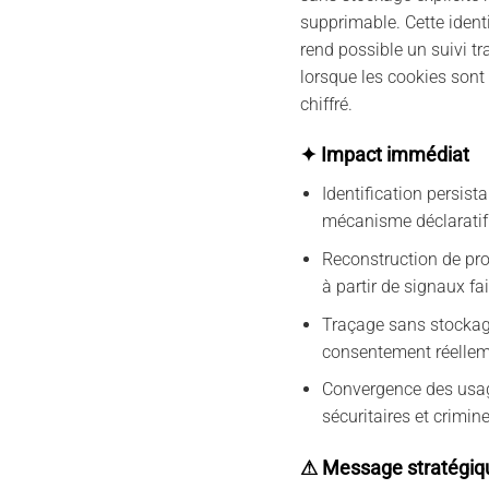
supprimable. Cette identi
rend possible un suivi tr
lorsque les cookies sont
chiffré.
✦ Impact immédiat
Identification persis
mécanisme déclaratif
Reconstruction de pr
à partir de signaux fa
Traçage sans stockage
consentement réellem
Convergence des usage
sécuritaires et crimin
⚠ Message stratégiq