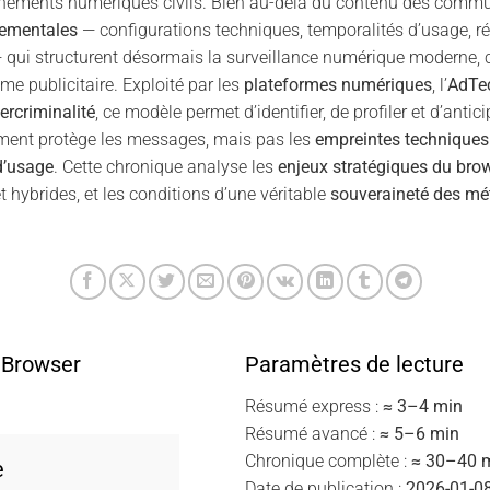
nements numériques civils. Bien au-delà du contenu des commun
tementales
— configurations techniques, temporalités d’usage, ré
 qui structurent désormais la surveillance numérique moderne, 
 publicitaire. Exploité par les
plateformes numériques
, l’
AdTe
ercriminalité
, ce modèle permet d’identifier, de profiler et d’anti
ement protège les messages, mais pas les
empreintes techniques
d’usage
. Cette chronique analyse les
enjeux stratégiques du brow
 et hybrides, et les conditions d’une véritable
souveraineté des m
 Browser
Paramètres de lecture
Résumé express :
≈ 3–4 min
Résumé avancé :
≈ 5–6 min
Chronique complète :
≈ 30–40 
e
Date de publication :
2026-01-0