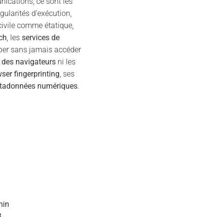
ications, ce sont les
gularités d’exécution,
civile comme étatique,
ch
, les
services de
ciper sans jamais accéder
 des navigateurs
ni les
ser fingerprinting
, ses
étadonnées numériques
.
min
8