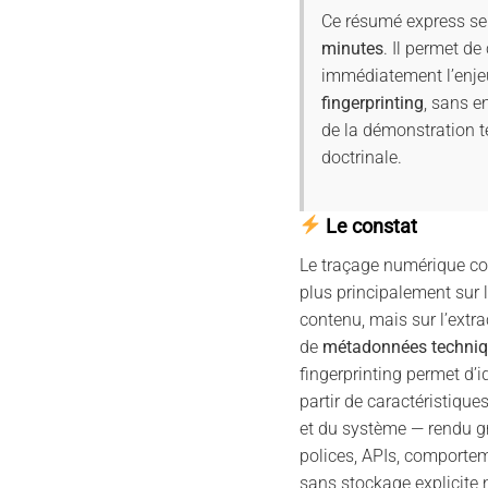
Ce résumé express se 
minutes
. Il permet d
immédiatement l’enje
fingerprinting
, sans en
de la démonstration te
doctrinale.
Le constat
Le traçage numérique c
plus principalement sur l
contenu, mais sur l’extrac
de
métadonnées techni
fingerprinting permet d’i
partir de caractéristique
et du système — rendu gr
polices, APIs, comporte
sans stockage explicite n