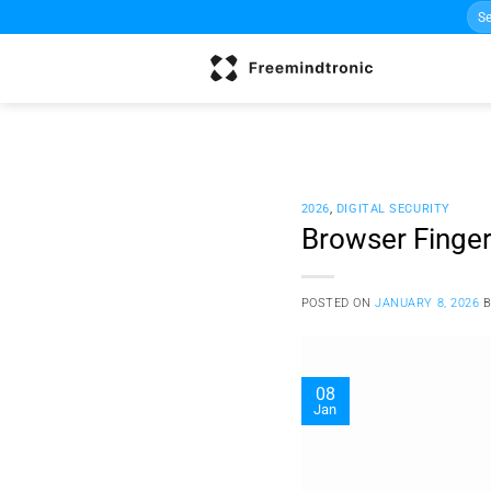
Sea
Skip
for:
to
content
2026
,
DIGITAL SECURITY
Browser Finger
POSTED ON
JANUARY 8, 2026
08
Jan