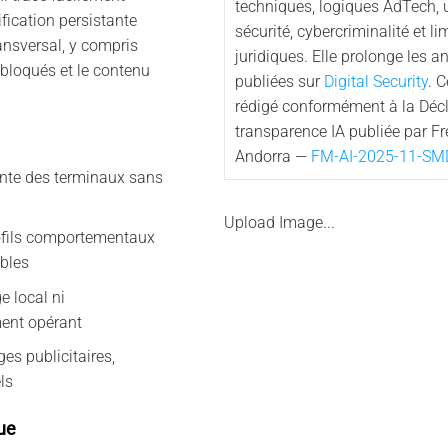
techniques, logiques AdTech,
fication persistante
sécurité, cybercriminalité et li
ansversal, y compris
juridiques. Elle prolonge les a
 bloqués et le contenu
publiées sur
Digital Security
. 
rédigé conformément à la Décl
transparence IA publiée par F
Andorra —
FM-AI-2025-11-SM
tante des terminaux sans
Upload Image...
ofils comportementaux
ibles
 local ni
ent opérant
s publicitaires,
els
ue