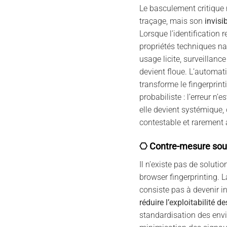
Le basculement critique n
traçage, mais son
invisib
Lorsque l’identification 
propriétés techniques nat
usage licite, surveillanc
devient floue. L’automat
transforme le fingerprint
probabiliste : l’erreur n’e
elle devient systémique, 
contestable et rarement 
⎔ Contre-mesure sou
Il n’existe pas de solutio
browser fingerprinting. 
consiste pas à devenir i
réduire l’exploitabilité
standardisation des env