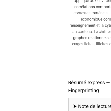
appliqué aux environ
corrélations compor
contextes matériels —
économique comme
renseignement
et la
cyb
au contenu. Le chiffr
graphes relationnels 
usages licites, illicites
Résumé express —
Fingerprinting
⮞ Note de lectur