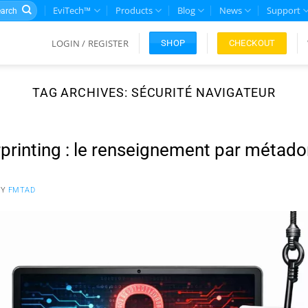
rch
EviTech™
Products
Blog
News
Support
LOGIN / REGISTER
CHECKOUT
SHOP
TAG ARCHIVES:
SÉCURITÉ NAVIGATEUR
printing : le renseignement par métad
BY
FMTAD