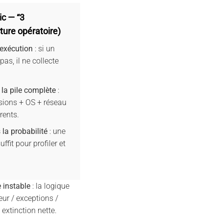
ic — “3
ture opératoire)
’exécution
: si un
pas, il ne collecte
 la pile complète
:
sions + OS + réseau
rents.
s la probabilité
: une
uffit pour profiler et
e instable
: la logique
eur / exceptions /
extinction nette.