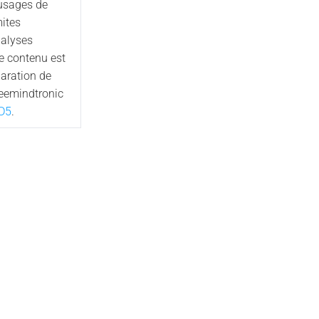
 usages de
mites
nalyses
Ce contenu est
aration de
reemindtronic
D5
.