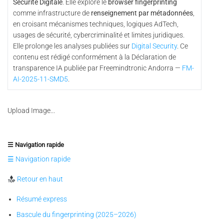
Sécurité Digitale
. Elle explore le
browser fingerprinting
comme infrastructure de
renseignement par métadonnées
,
en croisant mécanismes techniques, logiques AdTech,
usages de sécurité, cybercriminalité et limites juridiques.
Elle prolonge les analyses publiées sur
Digital Security
. Ce
contenu est rédigé conformément à la Déclaration de
transparence IA publiée par Freemindtronic Andorra —
FM-
AI-2025-11-SMD5
.
Upload Image...
☰ Navigation rapide
☰ Navigation rapide
Retour en haut
Résumé express
Bascule du fingerprinting (2025–2026)