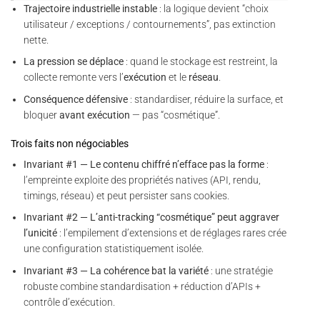
Trajectoire industrielle instable
: la logique devient “choix
utilisateur / exceptions / contournements”, pas extinction
nette.
La pression se déplace
: quand le stockage est restreint, la
collecte remonte vers l’
exécution
et le
réseau
.
Conséquence défensive
: standardiser, réduire la surface, et
bloquer
avant exécution
— pas “cosmétique”.
Trois faits non négociables
Invariant #1 — Le contenu chiffré n’efface pas la forme
:
l’empreinte exploite des propriétés natives (API, rendu,
timings, réseau) et peut persister sans cookies.
Invariant #2 — L’anti-tracking “cosmétique” peut aggraver
l’unicité
: l’empilement d’extensions et de réglages rares crée
une configuration statistiquement isolée.
Invariant #3 — La cohérence bat la variété
: une stratégie
robuste combine standardisation + réduction d’APIs +
contrôle d’exécution.