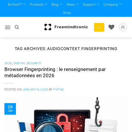
Skip
EviTech™
Products
Blog
News
Support
Company
to
Shop
content
+
TAG ARCHIVES:
AUDIOCONTEXT FINGERPRINTING
2026
,
DIGITAL SECURITY
Browser Fingerprinting : le renseignement par
métadonnées en 2026
POSTED ON
JANUARY 8, 2026
BY
FMTAD
08
Jan