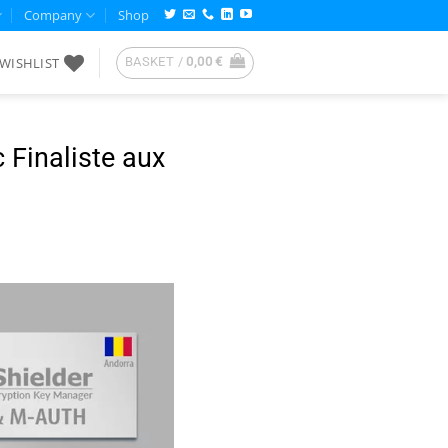
Company
Shop
WISHLIST
BASKET /
0,00
€
 Finaliste aux