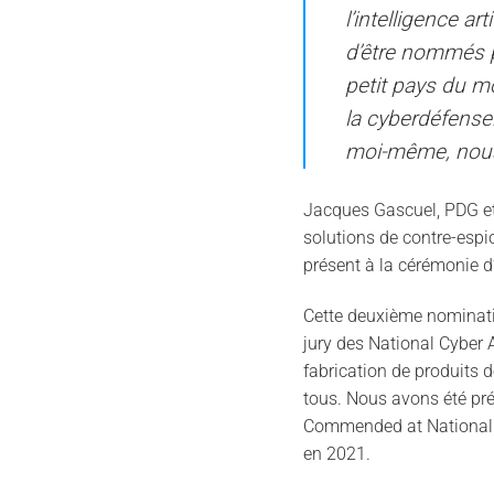
l’intelligence a
d’être nommés pa
petit pays du mo
la cyberdéfense
moi-même, nous f
Jacques Gascuel, PDG et
solutions de contre-esp
présent à la cérémonie d
Cette deuxième nominatio
jury des National Cyber 
fabrication de produits d
tous. Nous avons été p
Commended at National C
en 2021.