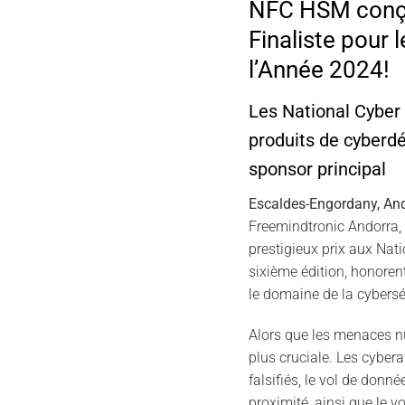
NFC HSM conçu
Finaliste pour 
l’Année 2024!
Les National Cyber
produits de cyberd
sponsor principal
Escaldes-Engordany, And
Freemindtronic Andorra, f
prestigieux prix aux Nat
sixième édition, honorent
le domaine de la cybersé
Alors que les menaces nu
plus cruciale. Les cyberat
falsifiés, le vol de donn
proximité, ainsi que le 