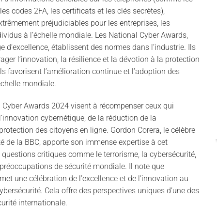
s codes 2FA, les certificats et les clés secrètes),
xtrêmement préjudiciables pour les entreprises, les
Pas
ividus à l’échelle mondiale. Les National Cyber Awards,
I
’excellence, établissent des normes dans l’industrie. Ils
20
er l’innovation, la résilience et la dévotion à la protection
P
s favorisent l’amélioration continue et l’adoption des
Int
échelle mondiale.
con
al Cyber Awards 2024 visent à récompenser ceux qui
’innovation cybernétique, de la réduction de la
 protection des citoyens en ligne. Gordon Corera, le célèbre
é de la BBC, apporte son immense expertise à cet
 questions critiques comme le terrorisme, la cybersécurité,
 préoccupations de sécurité mondiale. Il note que
et une célébration de l’excellence et de l’innovation au
 cybersécurité. Cela offre des perspectives uniques d’une des
urité internationale.