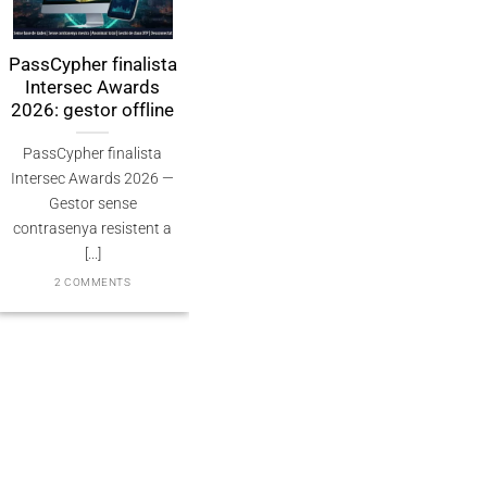
sCypher finalista
PassCypher
ر كلمات مرور
ntersec Awards
Finaliste Intersec
كلمة مرور مقاوم
26: gestor offline
Awards 2026 —
 الكمي 2026
Souveraineté validée
assCypher finalista
2 COMMENTS
PassCypher Finaliste
ersec Awards 2026 —
officiel des Intersec
Gestor sense
Awards 2026 dans la
trasenya resistent a
catégorie “Best [...]
[...]
3 COMMENTS
2 COMMENTS