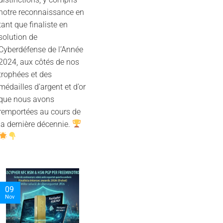
notre reconnaissance en
tant que finaliste en
solution de
Cyberdéfense de l’Année
2024, aux côtés de nos
trophées et des
médailles d’argent et d’or
que nous avons
remportées au cours de
la dernière décennie.
05
06
Nov
Nov