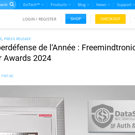
rch
EviTech™
Products
Blog
News
Support
LOGIN / REGISTER
CHECKOUT
SHOP
CE
,
PRESS RELEASE
erdéfense de l’Année : Freemindtronic
r Awards 2024
Y
FMTAD