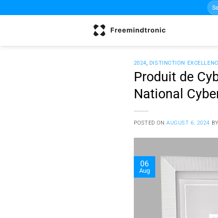
Sea
Skip
for:
to
content
2024
,
DISTINCTION EXCELLEN
Produit de Cyb
National Cybe
POSTED ON
AUGUST 6, 2024
B
06
Aug