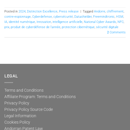
Posted in
2024
,
Distinction Excellence
,
Press release
|
Tagged
Andorre
,
chiffrement
,
contre-espionnage
,
Cyberdefense
,
cybersécurité
,
Datashielder
,
Freemindtronic
,
HSM
,
IA
,
identité numérique
,
Innovation
,
intelligence artificielle
,
National Cyber Awards
,
NFC
,
prix
,
produit de cyberdéfense de l'année
,
protection cibernétique
,
sécurité digitale
2
Comments
LEGAL
Terms and Conditions
Affiliate Program: Terms and Conditions
Privacy Policy
Privacy Policy Source Code
Legal Information
Cookies Policy
Andorran Patent Law