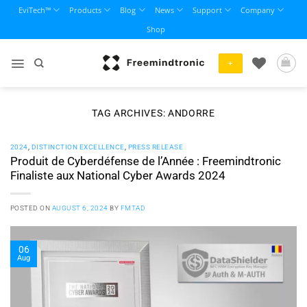
Skip
EviTech™
Products
Blog
News
Support
Company
to
Shop
content
+
TAG ARCHIVES:
ANDORRE
2024
,
DISTINCTION EXCELLENCE
,
PRESS RELEASE
Produit de Cyberdéfense de l’Année : Freemindtronic
Finaliste aux National Cyber Awards 2024
POSTED ON
AUGUST 6, 2024
BY
FMTAD
06
Aug