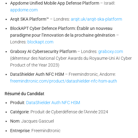
Appdome Unified Mobile App Defense Platform
– Israël:
appdome.com
Arqit SKA Platform™
– Londres:
arqit.uk/arqit-ska-platform
BlockAPT Cyber Defence Platform: Établir un nouveau
paradigme pour l’innovation de la prochaine génération
–
Londres:
blockapt.com
Graboxy AI Cybersecurity Platform
– Londres:
graboxy.com
(détenteur des National Cyber Awards du Royaume-Uni AI Cyber
Product of the Year 2023)
DataShielder Auth NFC HSM
– Freemindtronic, Andorre:
freemindtronic.com/product/datashielder-nfc-hsm-auth
Résumé du Candidat
Produit
:
DataShielder Auth NFC HSM
Catégorie
: Produit de Cyberdéfense de l’Année 2024
Nom
: Jacques Gascuel
Entreprise
: Freemindtronic