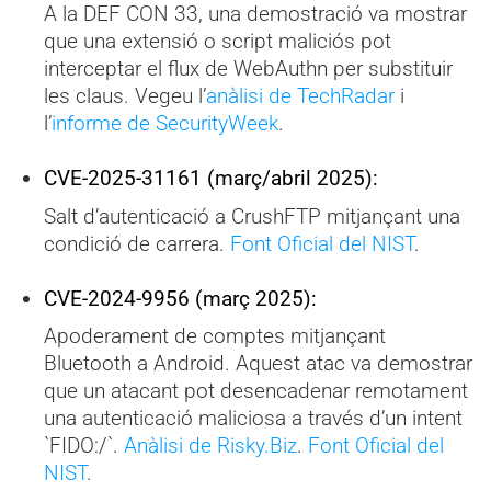
A la DEF CON 33, una demostració va mostrar
que una extensió o script maliciós pot
interceptar el flux de WebAuthn per substituir
les claus. Vegeu l’
anàlisi de TechRadar
i
l’
informe de SecurityWeek
.
CVE-2025-31161 (març/abril 2025):
Salt d’autenticació a CrushFTP mitjançant una
condició de carrera.
Font Oficial del NIST
.
CVE-2024-9956 (març 2025):
Apoderament de comptes mitjançant
Bluetooth a Android. Aquest atac va demostrar
que un atacant pot desencadenar remotament
una autenticació maliciosa a través d’un intent
`FIDO:/`.
Anàlisi de Risky.Biz
.
Font Oficial del
NIST
.