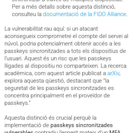
Per a més detalls sobre aquesta distinció,
consulteu la
documentació de la FIDO Alliance
.
La vulnerabilitat rau aquí: si un atacant
aconsegueix comprometre el compte del servei al
núvol, podria potencialment obtenir accés a les
passkeys sincronitzades a tots els dispositius de
l’usuari. Aquest és un risc que les passkeys
lligades al dispositiu no comparteixen. La recerca
acadèmica, com aquest article publicat a
arXiv
,
explora aquesta qüestió, destacant que “la
seguretat de les passkeys sincronitzades es
concentra principalment en el proveïdor de
passkeys.”
Aquesta distinció és crucial perquè la
implementació de
passkeys sincronitzades
vulnerables
contradiu l’esperit mateix d’un
MFA