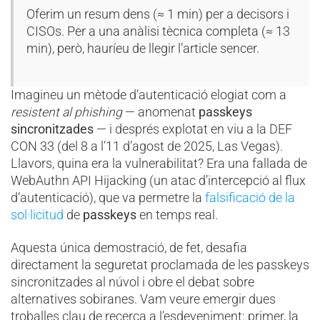
Oferim un resum dens (≈ 1 min) per a decisors i
CISOs. Per a una anàlisi tècnica completa (≈ 13
min), però, hauríeu de llegir l’article sencer.
Imagineu un mètode d’autenticació elogiat com a
resistent al phishing
— anomenat
passkeys
sincronitzades
— i després explotat en viu a la DEF
CON 33 (del 8 a l’11 d’agost de 2025, Las Vegas).
Llavors, quina era la vulnerabilitat? Era una fallada de
WebAuthn API Hijacking (un atac d’intercepció al flux
d’autenticació), que va permetre la
falsificació de la
sol·licitud
de
passkeys
en temps real.
Aquesta única demostració, de fet, desafia
directament la seguretat proclamada de les passkeys
sincronitzades al núvol i obre el debat sobre
alternatives sobiranes. Vam veure emergir dues
troballes clau de recerca a l’esdeveniment: primer, la