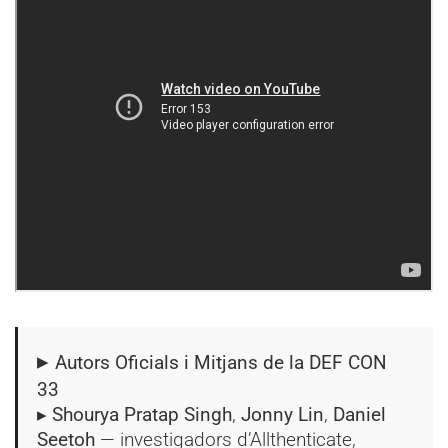
▸
Autors Oficials i Mitjans de la DEF CON
33
▸
Shourya Pratap Singh
,
Jonny Lin
,
Daniel
Seetoh
— investigadors d’Allthenticate,