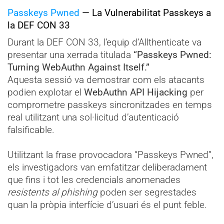
Passkeys Pwned
— La Vulnerabilitat Passkeys a
la DEF CON 33
Durant la DEF CON 33, l’equip d’Allthenticate va
presentar una xerrada titulada
“Passkeys Pwned:
Turning WebAuthn Against Itself.”
Aquesta sessió va demostrar com els atacants
podien explotar el
WebAuthn API Hijacking
per
comprometre passkeys sincronitzades en temps
real utilitzant una
sol·licitud d’autenticació
falsificable.
Utilitzant la frase provocadora “Passkeys Pwned”,
els investigadors van emfatitzar deliberadament
que fins i tot les credencials anomenades
resistents al phishing
poden ser segrestades
quan la pròpia interfície d’usuari és el punt feble.