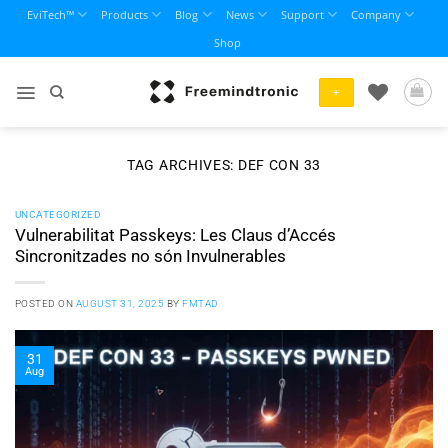
Skip
EviTech™
Products
Blog
News
Support
Company
to
Shop
content
+
TAG ARCHIVES:
DEF CON 33
UNCATEGORIZED
Vulnerabilitat Passkeys: Les Claus d’Accés
Sincronitzades no són Invulnerables
POSTED ON
AUGUST 31, 2025
BY
FMTAD
31
Aug