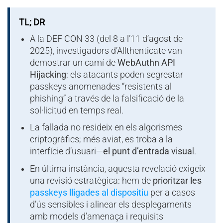
TL; DR
A la DEF CON 33 (del 8 a l’11 d’agost de
2025), investigadors d’Allthenticate van
demostrar un camí de
WebAuthn API
Hijacking
: els atacants poden segrestar
passkeys anomenades “resistents al
phishing” a través de la falsificació de la
sol·licitud en temps real.
La fallada no resideix en els algorismes
criptogràfics; més aviat, es troba a la
interfície d’usuari—
el punt d’entrada visua
l.
En última instància, aquesta revelació exigeix
una revisió estratègica: hem de
prioritzar les
passkeys lligades al dispositiu
per a casos
d’ús sensibles i alinear els desplegaments
amb models d’amenaça i requisits