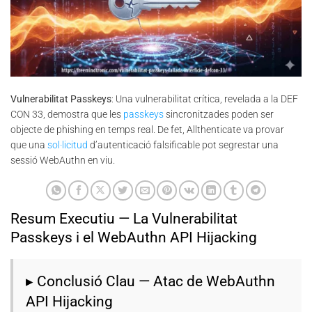
Vulnerabilitat Passkeys
: Una vulnerabilitat crítica, revelada a la DEF
CON 33, demostra que les
passkeys
sincronitzades poden ser
objecte de phishing en temps real. De fet, Allthenticate va provar
que una
sol·licitud
d’autenticació falsificable pot segrestar una
sessió WebAuthn en viu.
Resum Executiu — La Vulnerabilitat
Passkeys i el WebAuthn API Hijacking
▸ Conclusió Clau — Atac de WebAuthn
API Hijacking