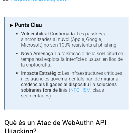
▸ Punts Clau
Vulnerabilitat Confirmada
: Les passkeys
sincronitzades al núvol (Apple, Google,
Microsoft) no són 100% resistents al phishing.
Nova Amenaça
: La falsificació de la sol·licitud en
temps real explota la interfície d’usuari en lloc de
la criptografia.
Impacte Estratègic
: Les infraestructures crítiques
i les agències governamentals han de migrar a
credencials lligades al dispositiu
i a
solucions
sobiranes fora de lí
nia (
NFC HSM
, claus
segmentades).
Què és un Atac de WebAuthn API
Hijacking?