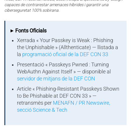
capaces de contrarestar amenaces híbrides i garantir una
ciberseguretat 100% sobirana.
▸
Fonts Oficials
Xerrada « Your Passkey is Weak : Phishing
the Unphishable » (Allthenticate) — llistada a
la
programació oficial de la DEF CON 33
Presentació « Passkeys Pwned : Turning
WebAuthn Against Itself » — disponible al
servidor de mitjans de la DEF CON
Article « Phishing-Resistant Passkeys Shown
to Be Phishable at DEF CON 33 » —
retransmès per
MENAFN / PR Newswire,
secció Science & Tech