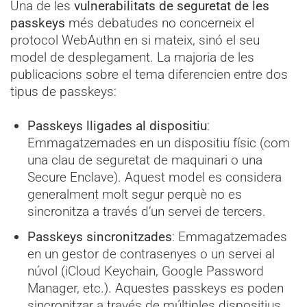
Una de les
vulnerabilitats de seguretat de les
passkeys
més debatudes no concerneix el
protocol WebAuthn en si mateix, sinó el seu
model de desplegament. La majoria de les
publicacions sobre el tema diferencien entre dos
tipus de passkeys:
Passkeys lligades al dispositiu
:
Emmagatzemades en un dispositiu físic (com
una clau de seguretat de maquinari o una
Secure Enclave). Aquest model es considera
generalment molt segur perquè no es
sincronitza a través d’un servei de tercers.
Passkeys sincronitzades
: Emmagatzemades
en un gestor de contrasenyes o un servei al
núvol (iCloud Keychain, Google Password
Manager, etc.). Aquestes passkeys es poden
sincronitzar a través de múltiples dispositius.