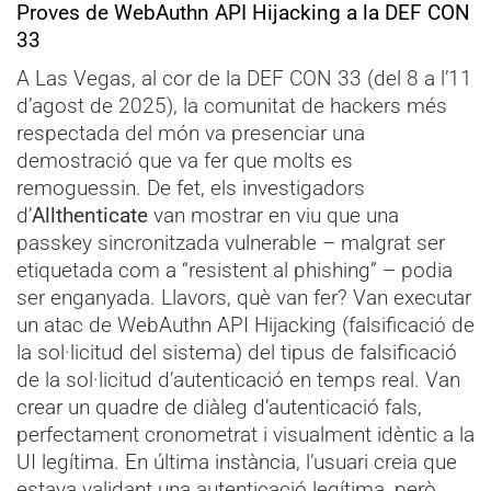
Proves de WebAuthn API Hijacking a la DEF CON
33
A Las Vegas, al cor de la DEF CON 33 (del 8 a l’11
d’agost de 2025), la comunitat de hackers més
respectada del món va presenciar una
demostració que va fer que molts es
remoguessin. De fet, els investigadors
d’
Allthenticate
van mostrar en viu que una
passkey sincronitzada vulnerable – malgrat ser
etiquetada com a “resistent al phishing” – podia
ser enganyada. Llavors, què van fer? Van executar
un atac de
WebAuthn API Hijacking (falsificació de
la sol·licitud del sistema) del tipus de
falsificació
de la sol·licitud d’autenticació en temps real. Van
crear un quadre de diàleg d’autenticació fals,
perfectament cronometrat i visualment idèntic a la
UI legítima. En última instància, l’usuari creia que
estava validant una autenticació legítima, però