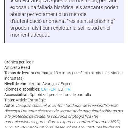
Visió Estratègica
Aquesta demostració, per tant,
exposa una fallada històrica: els atacants poden
abusar perfectament d’un mètode
d’autenticació anomenat “resistent al phishing”
si poden falsificar i explotar la sol·licitud en el
moment adequat.
Crònica per llegir
Article to Read
Temps de lectura estimat
: ≈ 13 minuts (+4–5 min si mireu els vídeos
incrustats)
Nivell de complexitat
: Avançat / Expert
Idiomes disponibles
:
CAT
·
EN
· ES ·
FR
Accessibilitat
: Optimitzat per a lectors de pantalla
Tipus
: Article Estratègic
Autor
:
Jacques Gascuel, inventor i fundador de Freemindtronic®,
dissenya i patenta sistemes de seguretat de maquinari sobirans per
a la protecció de dades, la sobirania criptogràfica i les
comunicacions segures. Com a expert en conformitat amb ANSSI,
NIS2, GDPR i SecNumCloud, desenvolupa arquitectures by-design