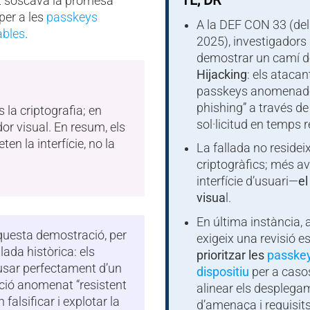
TL; DR
 soscava la promesa
 per a les
passkeys
A la DEF CON 33 (del 
ables
.
2025), investigadors 
demostrar un camí 
Hijacking
: els ataca
passkeys anomenades
phishing” a través de 
s la criptografia; en
sol·licitud en temps r
dor visual. En resum, els
n la interfície, no la
La fallada no residei
criptogràfics; més avi
interfície d’usuari—
el
visua
l.
En última instància, 
uesta demostració, per
exigeix una revisió e
lada històrica: els
prioritzar les
passkey
sar perfectament d’un
dispositiu
per a casos
ció anomenat “resistent
alinear els despleg
 falsificar i explotar la
d’amenaça i requisit