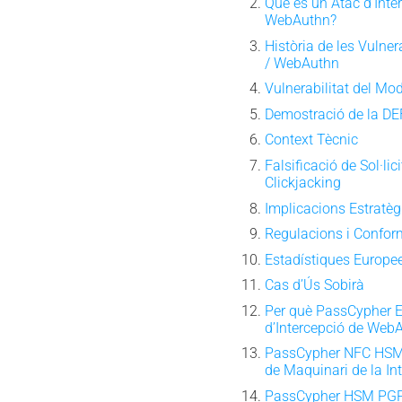
Què és un Atac d’Inte
WebAuthn?
Història de les Vulner
/ WebAuthn
Vulnerabilitat del Mo
Demostració de la D
Context Tècnic
Falsificació de Sol·li
Clickjacking
Implicacions Estratè
Regulacions i Confor
Estadístiques Europe
Cas d’Ús Sobirà
Per què PassCypher E
d’Intercepció de Web
PassCypher NFC HSM 
de Maquinari de la In
PassCypher HSM PGP