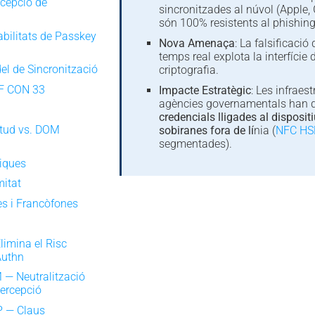
rcepció de
sincronitzades al núvol (Apple,
són 100% resistents al phishing
abilitats de Passkey
Nova Amenaça
: La falsificació 
temps real explota la interfície d
del de Sincronització
criptografia.
EF CON 33
Impacte Estratègic
: Les infraest
agències governamentals han d
credencials lligades al disposit
citud vs. DOM
sobiranes fora de lí
nia (
NFC H
segmentades).
giques
mitat
es i Francòfones
limina el Risc
Authn
— Neutralització
tercepció
 — Claus