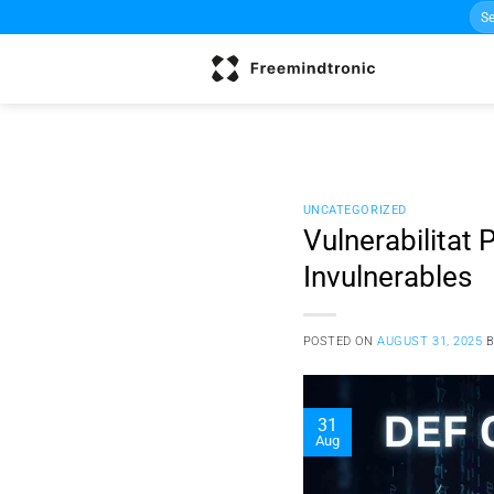
Sea
Skip
for:
to
content
UNCATEGORIZED
Vulnerabilitat
Invulnerables
POSTED ON
AUGUST 31, 2025
31
Aug