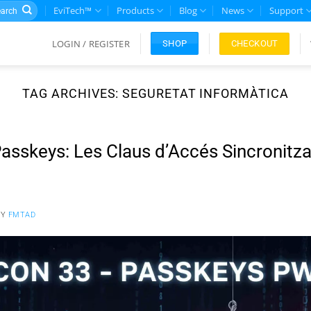
rch
EviTech™
Products
Blog
News
Support
LOGIN / REGISTER
CHECKOUT
SHOP
TAG ARCHIVES:
SEGURETAT INFORMÀTICA
 Passkeys: Les Claus d’Accés Sincronitz
BY
FMTAD