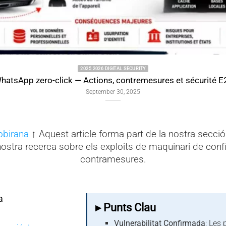
2025 2026 DIGI
WhatsApp zero-click vulnerab
May 26,
obirana
↑ Aquest article forma part de la nostra secció 
nostra recerca sobre els exploits de maquinari de confi
contramesures.
a
▸ Punts Clau
Vulnerabilitat Confirmada
: Les