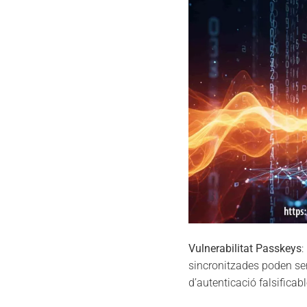
Vulnerabilitat Passkeys
:
sincronitzades poden ser
d’autenticació falsifica