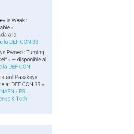
ey is Weak :
able »
ada a la
de la DEF CON 33
ys Pwned : Turning
lf » — disponible al
de la DEF CON
sistant Passkeys
le at DEF CON 33 »
NAFN / PR
ience & Tech