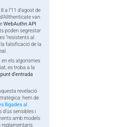
8 a l’11 d’agost de
d’Allthenticate van
de
WebAuthn API
nts poden segrestar
 “resistents al
la falsificació de la
eal.
x en els algorismes
at, es troba a la
 punt d’entrada
aquesta revelació
stratègica: hem de
s lligades al
 d’ús sensibles i
aments amb models
s reglamentaris.