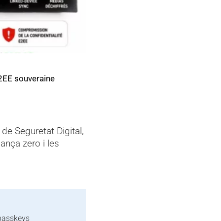
TAL SECURITY
ility and runtime compromise
 2026
de Seguretat Digital,
ança zero i les
 passkeys