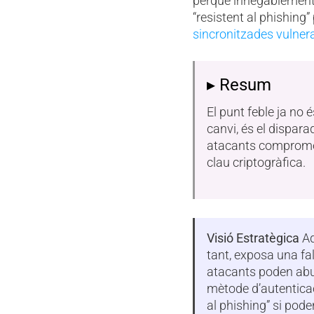
perquè innegablement
“resistent al phishing”
sincronitzades vulner
▸ Resum
El punt feble ja no é
canvi, és el dispara
atacants compromete
clau criptogràfica.
Visió Estratègica
Aq
tant, exposa una fal
atacants poden abu
mètode d’autentica
al phishing” si poden