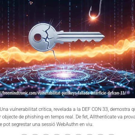
 Una vulnerabilitat crítica, revelada a la DEF CON 33, demostra q
 objecte de phishing en temps real. De fet, Allthenticate va pro
ble pot segrestar una sessió WebAuthn en viu.