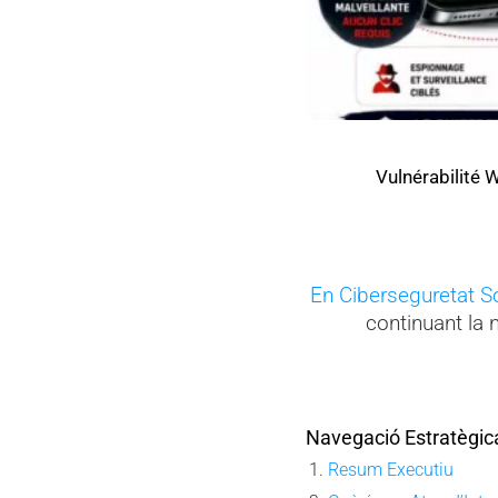
2025 2026 DIGITAL SECURITY
ick — Actions, contremesures et sécurité E2EE souveraine
September 30, 2025
En Ciberseguretat S
continuant la 
Navegació Estratègic
Resum Executiu