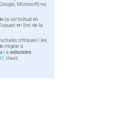
 Google, Microsoft) no
.
de la sol·licitud en
’usuari en lloc de la
ructures crítiques i les
e migrar a
iu
i a
solucions
SM
, claus