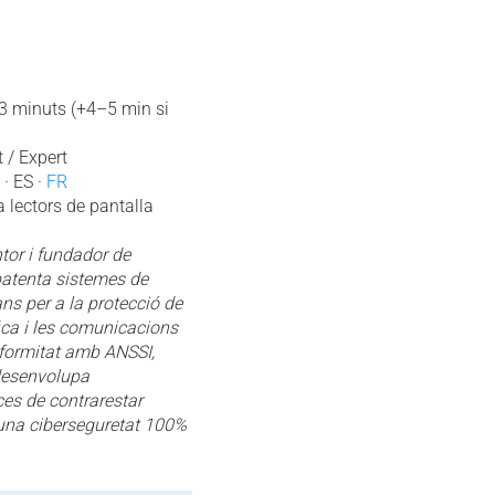
13 minuts (+4–5 min si
 / Expert
· ES ·
FR
a lectors de pantalla
tor i fundador de
patenta sistemes de
ns per a la protecció de
fica i les comunicacions
formitat amb ANSSI,
desenvolupa
es de contrarestar
 una ciberseguretat 100%