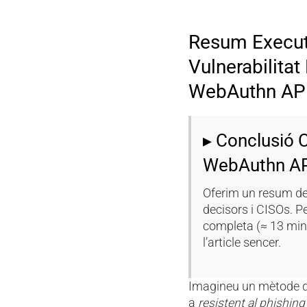
Resum Execut
Vulnerabilitat
WebAuthn API
▸ Conclusió 
WebAuthn AP
Oferim un resum de
decisors i CISOs. Pe
completa (≈ 13 min),
l’article sencer.
Imagineu un mètode d
a
resistent al phishing