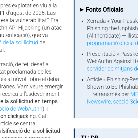
prés explotat en viu a la
▸
Fonts Oficials
11 d’agost de 2025, Las
era la vulnerabilitat? Era
Xerrada « Your Passk
hn API Hijacking (un atac
Phishing the Unphish
’autenticació), que va
(Allthenticate) — llist
ó de la sol·licitud
de
programació oficial 
l.
Presentació « Passke
WebAuthn Against Itse
ció, de fet, desafia
servidor de mitjans 
tat proclamada de les
s al núvol i obre el debat
Article « Phishing-Re
biranes. Vam veure emergir
Shown to Be Phishab
 recerca a l’esdeveniment:
— retransmès per
ME
de la sol·licitud en temps
Newswire, secció Sc
epció de WebAuthn
), i
n clickjackin
g. Cal
ticle se centra
sificació de la sol·licitud