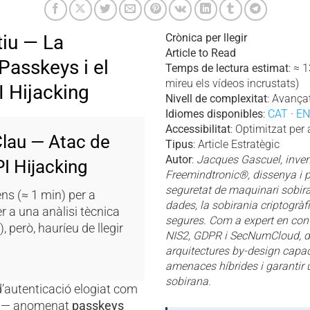
iu — La
Crònica per llegir
Article to Read
 Passkeys i el
Temps de lectura estimat
: ≈ 
mireu els vídeos incrustats)
 Hijacking
Nivell de complexitat
: Avançat
Idiomes disponibles
:
CAT
·
EN
Accessibilitat
: Optimitzat per 
Clau — Atac de
Tipus
: Article Estratègic
Autor
:
Jacques Gascuel, inven
I Hijacking
Freemindtronic®, dissenya i 
seguretat de maquinari sobira
ns (≈ 1 min) per a
dades, la sobirania criptogrà
r a una anàlisi tècnica
segures. Com a expert en con
 però, hauríeu de llegir
NIS2, GDPR i SecNumCloud, 
arquitectures by-design capac
amenaces híbrides i garantir
sobirana.
’autenticació elogiat com
— anomenat
passkeys