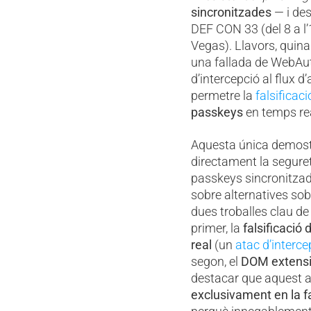
sincronitzades
— i des
DEF CON 33 (del 8 a l’
Vegas). Llavors, quina 
una fallada de WebAut
d’intercepció al flux d
permetre la
falsificaci
passkeys
en temps rea
Aquesta única demostra
directament la segure
passkeys sincronitzade
sobre alternatives so
dues troballes clau de
primer, la
falsificació 
real
(un
atac d’interc
segon, el
DOM extensio
destacar que aquest ar
exclusivament en la fal