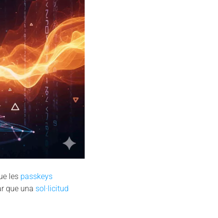
ue les
passkeys
var que una
sol·licitud