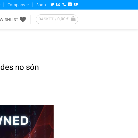
Company
Shop
WISHLIST
BASKET /
0,00
€
ades no són