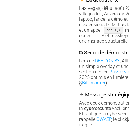
Las Vegas, début août 
villages IoT, Adversary V
laptop, lance la démo et 
d’extensions DOM. Facile 
et un appel
ma
focus()
codes TOTP et passkeys
une menace structurelle.
⧉ Seconde démonstrat
Lors de
DEF CON 33
, Al
un simple overlay et une
section dédiée
Passkeys
2025 ont mis en lumière 
§
BitUnlocker
).
⚠ Message stratégiq
Avec deux démonstrations 
la
cybersécurité
vacillent
Et tant que la cybersécur
rappelle
OWASP
, le clic
fragile.