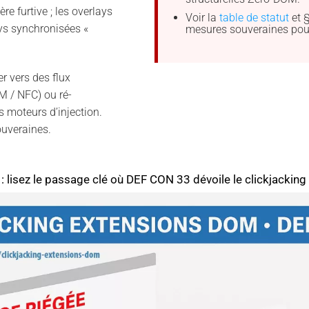
ère furtive ; les overlays
Voir la
table de statut
et 
ys synchronisées «
mesures souveraines pour 
r vers des flux
 / NFC) ou ré-
es moteurs d’injection.
uveraines.
 : lisez le passage clé où DEF CON 33 dévoile le clickjacking