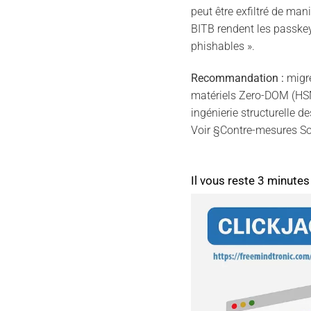
peut être exfiltré de mani
BITB rendent les passke
phishables ».
Recommandation :
migre
matériels Zero-DOM (HSM
ingénierie structurelle d
Voir §Contre-mesures So
Il vous reste 3 minutes