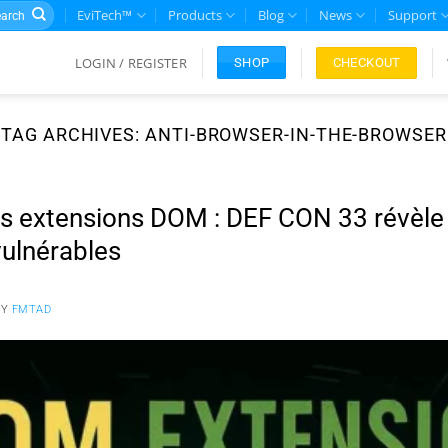
rch
EviTech™
Products
Blog
News
Support
LOGIN / REGISTER
CHECKOUT
SHOP
TAG ARCHIVES:
ANTI-BROWSER-IN-THE-BROWSER
es extensions DOM : DEF CON 33 révèle
vulnérables
BY
FMTAD