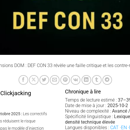
ensions DOM : DEF CON 33 révèle une faille critique et les cont
Chronique à lire
Clickjacking
Temps de lecture estimé :
37–39
Date de mise à jour :
2025-10-2
Niveau de complexité :
Avancé /
ctobre 2025 :
Les correctifs
Spécificité linguistique :
Lexique
s réduisent le risque
densité technique élevée
Langues disponibles :
CAT
·
EN
·
pas le modèle d’injection