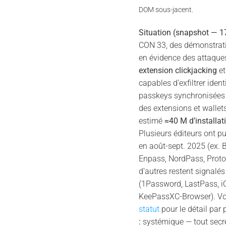
DOM sous-jacent.
Situation (snapshot — 1
CON 33, des démonstrati
en évidence des attaque
extension clickjacking
et
capables d’exfiltrer iden
passkeys synchronisées 
des extensions et wallets
estimé
≈40 M d’installa
Plusieurs éditeurs ont p
en août-sept. 2025 (ex. 
Enpass, NordPass, Prot
d’autres restent signalés
(1Password, LastPass, i
KeePassXC-Browser). Vo
statut
pour le détail par 
:
systémique — tout secr