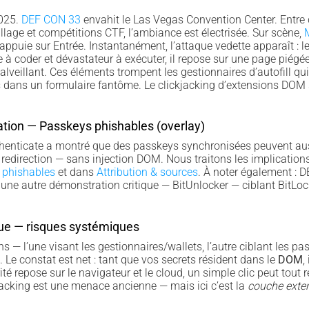
2025.
DEF CON 33
envahit le Las Vegas Convention Center. Entre
illage et compétitions CTF, l’ambiance est électrisée. Sur scène,
appuie sur Entrée. Instantanément, l’attaque vedette apparaît : le
à coder et dévastateur à exécuter, il repose sur une page piégée
lveillant. Ces éléments trompent les gestionnaires d’autofill qui 
 dans un formulaire fantôme. Le clickjacking d’extensions DO
ion — Passkeys phishables (overlay)
lthenticate a montré que des passkeys synchronisées peuvent aus
 redirection — sans injection DOM. Nous traitons les implicatio
 phishables
et dans
Attribution & sources
. À noter également : 
une autre démonstration critique — BitUnlocker — ciblant BitLoc
ue — risques systémiques
— l’une visant les gestionnaires/wallets, l’autre ciblant les pa
. Le constat est net : tant que vos secrets résident dans le
DOM
,
ité repose sur le navigateur et le cloud, un simple clic peut tout
kjacking est une menace ancienne — mais ici c’est la
couche exte