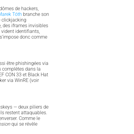
 dômes de hackers,
Marek Tóth
branche son
 clickjacking
, des iframes invisibles
vident identifiants,
M s’impose donc comme
si être phishingées via
ns complètes dans la
DEF CON 33 et Black Hat
ker via WinRE (voir
sskeys — deux piliers de
 ils restent attaquables.
 renverser. Comme le
nsion
qui se révèle