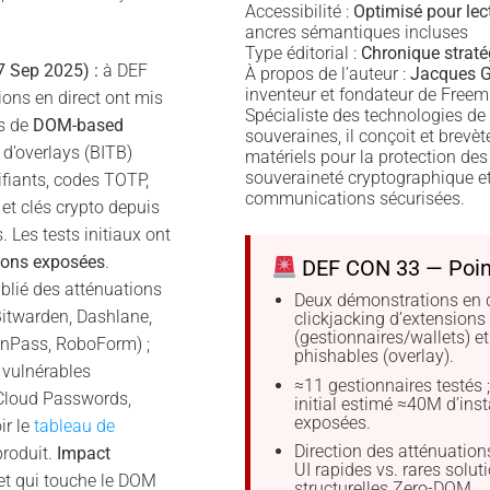
Accessibilité :
Optimisé pour lec
ancres sémantiques incluses
Type éditorial :
Chronique strat
7 Sep 2025) :
à DEF
À propos de l’auteur :
Jacques G
inventeur et fondateur de Freem
ons en direct ont mis
Spécialiste des technologies de 
s de
DOM-based
souveraines, il conçoit et brevè
 d’overlays (BITB)
matériels pour la protection des
souveraineté cryptographique et
tifiants, codes TOTP,
communications sécurisées.
et clés crypto depuis
. Les tests initiaux ont
tions exposées
.
DEF CON 33 — Poin
ublié des atténuations
Deux démonstrations en di
Bitwarden, Dashlane,
clickjacking d’extension
(gestionnaires/wallets) e
onPass, RoboForm) ;
phishables (overlay).
 vulnérables
≈11 gestionnaires testés 
Cloud Passwords,
initial estimé ≈40M d’inst
exposées.
ir le
tableau de
Direction des atténuations
produit.
Impact
UI rapides vs. rares solut
et qui touche le DOM
structurelles Zero-DOM.