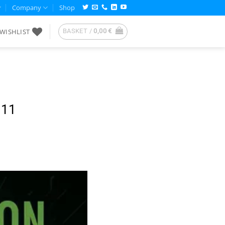
Company
Shop
WISHLIST
BASKET /
0,00
€
 11