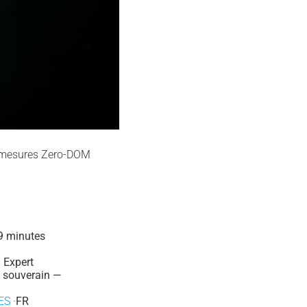
re-mesures Zero-DOM
 minutes
 Expert
 souverain —
ES
·
FR