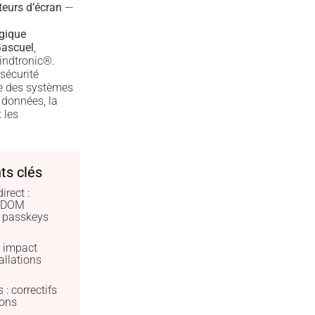
teurs d’écran
—
égique
ascuel
,
indtronic®.
sécurité
te des systèmes
 données, la
 les
ts clés
rect :
s DOM
t passkeys
; impact
allations
 : correctifs
ions