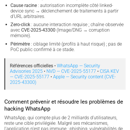
Cause racine
: autorisation incomplète côté linked-
device sync → déclenchement de traitements à partir
d’URL arbitraires.
Zero-click
: aucune interaction requise ; chaîne observée
avec
CVE-2025-43300
(Image/DNG → corruption
mémoire).
Périmètre
: ciblage limité (profils à haut risque) ; pas de
PoC public confirmé à ce stade.
Références officielles
•
WhatsApp — Security
Advisories 2025
•
NVD — CVE-2025-55177
•
CISA KEV
— CVE-2025-55177
•
Apple — Security content (CVE-
2025-43300)
Comment prévenir et résoudre les problèmes de
hacking WhatsApp
WhatsApp, qui compte plus de 2 milliards d’utilisateurs,
reste une cible privilégiée. Malgré ses mécanismes,
l’application n’est pas immune : phishing, vulnérabilités de