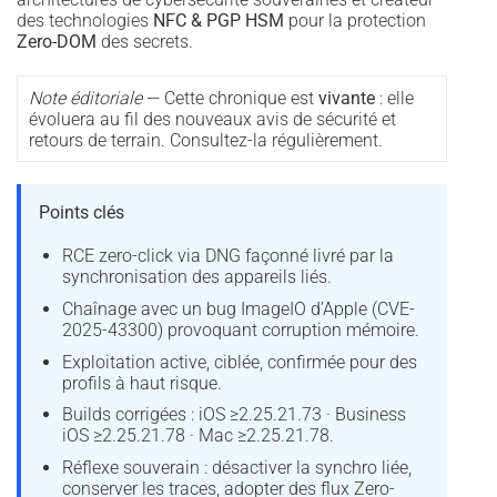
des technologies
NFC & PGP HSM
pour la protection
Zero-DOM
des secrets.
Note éditoriale
— Cette chronique est
vivante
: elle
évoluera au fil des nouveaux avis de sécurité et
retours de terrain. Consultez-la régulièrement.
Points clés
RCE zero-click via DNG façonné livré par la
synchronisation des appareils liés.
Chaînage avec un bug ImageIO d’Apple (CVE-
2025-43300) provoquant corruption mémoire.
Exploitation active, ciblée, confirmée pour des
profils à haut risque.
Builds corrigées : iOS ≥2.25.21.73 · Business
iOS ≥2.25.21.78 · Mac ≥2.25.21.78.
Réflexe souverain : désactiver la synchro liée,
conserver les traces, adopter des flux Zero-