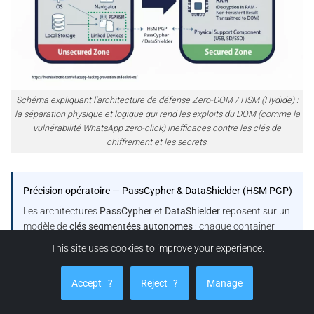
Schéma expliquant l’architecture de défense Zero-DOM / HSM (Hydide) :
la séparation physique et logique qui rend les exploits du DOM (comme la
vulnérabilité WhatsApp zero-click) inefficaces contre les clés de
chiffrement et les secrets.
Précision opératoire — PassCypher & DataShielder (HSM PGP)
Les architectures
PassCypher
et
DataShielder
reposent sur un
modèle de
clés segmentées autonomes
: chaque container
chiffré encapsule des
segments de 256 bits
, et les fragments
This site uses cookies to improve your experience.
de clé correspondants demeurent
isolés et sécurisés
dans le
local storage
et le
support physique HSM
, sans jamais
Accept
?
Reject
?
Manage
transiter ni être persistés côté hôte dans un état exploitable.