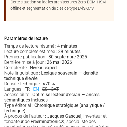
Cette situation valide les architectures Zero-DOM, HSM
offline et segmentation de clés de type EviSKMS.
Paramètres de lecture
Temps de lecture résumé :
4 minutes
Lecture complète estimée :
29 minutes
Première publication :
30 septembre 2025
Dernière mise à jour :
26 mai 2026
Complexité :
Niveau expert
Note linguistique :
Lexique souverain — densité
technique élevée
Densité technique :
≈70 %
Langues :
FR
·
EN
·
ES · CAT
Accessibilité :
Optimisé lecteur d’écran — ancres
sémantiques incluses
Type éditorial :
Chronique stratégique (analytique /
technique)
À propos de l’auteur :
Jacques Gascuel
, inventeur et
fondateur de
Freemindtronic®
, spécialiste des
architectures de cybersécurité souveraines et créateur