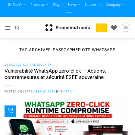
Skip
EviTech™
Products
Blog
News
Support
Company
to
Shop
content
+
TAG ARCHIVES:
PASSCYPHER OTP WHATSAPP
2025
,
2026
,
DIGITAL SECURITY
Vulnérabilité WhatsApp zero-click — Actions,
contremesures et sécurité E2EE souveraine
POSTED ON
SEPTEMBER 30, 2025
BY
FMTAD
30
Sep