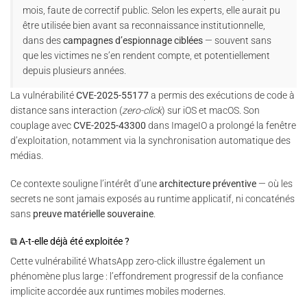
mois, faute de correctif public. Selon les experts, elle aurait pu
être utilisée bien avant sa reconnaissance institutionnelle,
dans des
campagnes d’espionnage ciblées
— souvent sans
que les victimes ne s’en rendent compte, et potentiellement
depuis plusieurs années.
La vulnérabilité
CVE-2025-55177
a permis des exécutions de code à
distance sans interaction (
zero-click
) sur iOS et macOS. Son
couplage avec
CVE-2025-43300
dans ImageIO a prolongé la fenêtre
d’exploitation, notamment via la synchronisation automatique des
médias.
Ce contexte souligne l’intérêt d’une
architecture préventive
— où les
secrets ne sont jamais exposés au runtime applicatif, ni concaténés
sans
preuve matérielle souveraine
.
⧉ A-t-elle déjà été exploitée ?
Cette vulnérabilité WhatsApp zero-click illustre également un
phénomène plus large : l’effondrement progressif de la confiance
implicite accordée aux runtimes mobiles modernes.