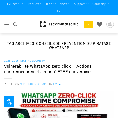
Skip
EviTech™
Products
Blog
News
Support
Company
to
Shop
content
+
TAG ARCHIVES:
CONSEILS DE PRÉVENTION DU PIRATAGE
WHATSAPP
2025
,
2026
,
DIGITAL SECURITY
Vulnérabilité WhatsApp zero-click — Actions,
contremesures et sécurité E2EE souveraine
POSTED ON
SEPTEMBER 30, 2025
BY
FMTAD
30
Sep