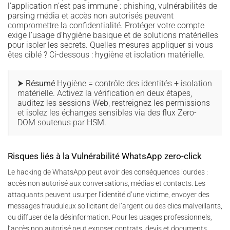
l’application n’est pas immune : phishing, vulnérabilités de
parsing média et accès non autorisés peuvent
compromettre la confidentialité. Protéger votre compte
exige l’usage d’hygiène basique et de solutions matérielles
pour isoler les secrets. Quelles mesures appliquer si vous
êtes ciblé ? Ci-dessous : hygiène et isolation matérielle.
⮞ Résumé
Hygiène = contrôle des identités + isolation
matérielle. Activez la vérification en deux étapes,
auditez les sessions Web, restreignez les permissions
et isolez les échanges sensibles via des flux Zero-
DOM soutenus par HSM.
Risques liés à la Vulnérabilité WhatsApp zero-click
Le hacking de WhatsApp peut avoir des conséquences lourdes :
accès non autorisé aux conversations, médias et contacts. Les
attaquants peuvent usurper l’identité d’une victime, envoyer des
messages frauduleux sollicitant de l’argent ou des clics malveillants,
ou diffuser de la désinformation. Pour les usages professionnels,
l’accès non autorisé peut exposer contrats, devis et documents