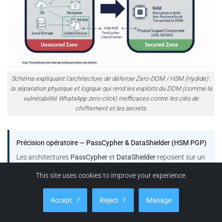
Schéma expliquant l’architecture de défense Zero-DOM / HSM (Hydide) :
la séparation physique et logique qui rend les exploits du DOM (comme la
vulnérabilité WhatsApp zero-click) inefficaces contre les clés de
chiffrement et les secrets.
Précision opératoire — PassCypher & DataShielder (HSM PGP)
Les architectures
PassCypher
et
DataShielder
reposent sur un
modèle de
clés segmentées autonomes
: chaque container
This site uses cookies to improve your experience.
chiffré encapsule des
segments de 256 bits
, et les fragments
de clé correspondants demeurent
isolés et sécurisés
dans le
Accept
?
Reject
?
Manage
local storage
et le
support physique HSM
, sans jamais
transiter ni être persistés côté hôte dans un état exploitable.