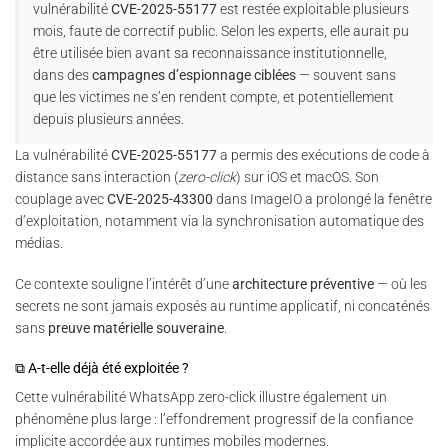
vulnérabilité
CVE-2025-55177
est restée exploitable plusieurs
mois, faute de correctif public. Selon les experts, elle aurait pu
être utilisée bien avant sa reconnaissance institutionnelle,
dans des
campagnes d’espionnage ciblées
— souvent sans
que les victimes ne s’en rendent compte, et potentiellement
depuis plusieurs années.
La vulnérabilité
CVE-2025-55177
a permis des exécutions de code à
distance sans interaction (
zero-click
) sur iOS et macOS. Son
couplage avec
CVE-2025-43300
dans ImageIO a prolongé la fenêtre
d’exploitation, notamment via la synchronisation automatique des
médias.
Ce contexte souligne l’intérêt d’une
architecture préventive
— où les
secrets ne sont jamais exposés au runtime applicatif, ni concaténés
sans
preuve matérielle souveraine
.
⧉ A-t-elle déjà été exploitée ?
Cette vulnérabilité WhatsApp zero-click illustre également un
phénomène plus large : l’effondrement progressif de la confiance
implicite accordée aux runtimes mobiles modernes.