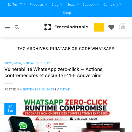
Skip
EviTech™
Products
Blog
News
Support
Company
to
Shop
content
+
TAG ARCHIVES:
PIRATAGE QR CODE WHATSAPP
2025
,
2026
,
DIGITAL SECURITY
Vulnérabilité WhatsApp zero-click — Actions,
contremesures et sécurité E2EE souveraine
POSTED ON
SEPTEMBER 30, 2025
BY
FMTAD
30
Sep