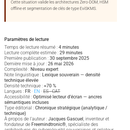
Cette situation valide les architectures Zero-DOM, HSM
offline et segmentation de clés de type EviSKMS.
Paramètres de lecture
Temps de lecture résumé :
4 minutes
Lecture complète estimée :
29 minutes
Première publication :
30 septembre 2025
Dernière mise à jour :
26 mai 2026
Complexité :
Niveau expert
Note linguistique :
Lexique souverain — densité
technique élevée
Densité technique :
≈70 %
Langues :
FR
·
EN
·
ES · CAT
Accessibilité :
Optimisé lecteur d’écran — ancres
sémantiques incluses
Type éditorial :
Chronique stratégique (analytique /
technique)
À propos de l’auteur :
Jacques Gascuel
, inventeur et
fondateur de
Freemindtronic®
, spécialiste des
architectures de cybersécurité souveraines et créateur