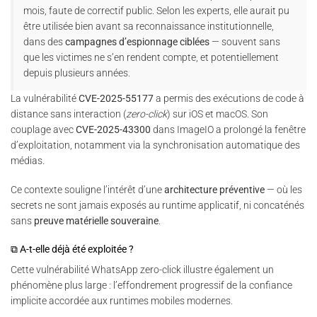
mois, faute de correctif public. Selon les experts, elle aurait pu
être utilisée bien avant sa reconnaissance institutionnelle,
dans des
campagnes d’espionnage ciblées
— souvent sans
que les victimes ne s’en rendent compte, et potentiellement
depuis plusieurs années.
La vulnérabilité
CVE-2025-55177
a permis des exécutions de code à
distance sans interaction (
zero-click
) sur iOS et macOS. Son
couplage avec
CVE-2025-43300
dans ImageIO a prolongé la fenêtre
d’exploitation, notamment via la synchronisation automatique des
médias.
Ce contexte souligne l’intérêt d’une
architecture préventive
— où les
secrets ne sont jamais exposés au runtime applicatif, ni concaténés
sans
preuve matérielle souveraine
.
⧉ A-t-elle déjà été exploitée ?
Cette vulnérabilité WhatsApp zero-click illustre également un
phénomène plus large : l’effondrement progressif de la confiance
implicite accordée aux runtimes mobiles modernes.