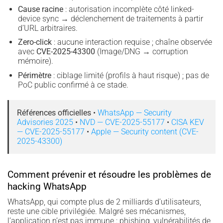
Cause racine
: autorisation incomplète côté linked-
device sync → déclenchement de traitements à partir
d’URL arbitraires.
Zero-click
: aucune interaction requise ; chaîne observée
avec
CVE-2025-43300
(Image/DNG → corruption
mémoire).
Périmètre
: ciblage limité (profils à haut risque) ; pas de
PoC public confirmé à ce stade.
Références officielles
•
WhatsApp — Security
Advisories 2025
•
NVD — CVE-2025-55177
•
CISA KEV
— CVE-2025-55177
•
Apple — Security content (CVE-
2025-43300)
Comment prévenir et résoudre les problèmes de
hacking WhatsApp
WhatsApp, qui compte plus de 2 milliards d’utilisateurs,
reste une cible privilégiée. Malgré ses mécanismes,
l’application n’est pas immune : phishing, vulnérabilités de