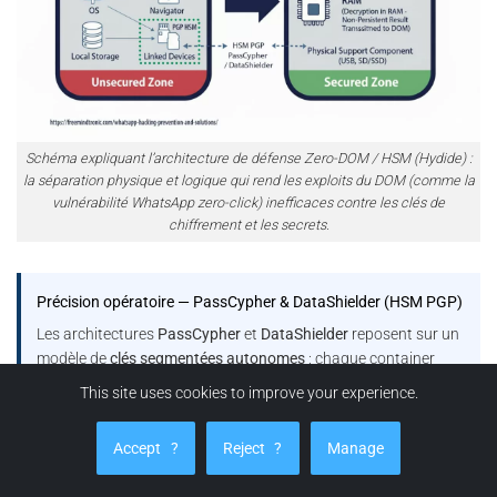
Schéma expliquant l’architecture de défense Zero-DOM / HSM (Hydide) :
la séparation physique et logique qui rend les exploits du DOM (comme la
vulnérabilité WhatsApp zero-click) inefficaces contre les clés de
chiffrement et les secrets.
Précision opératoire — PassCypher & DataShielder (HSM PGP)
Les architectures
PassCypher
et
DataShielder
reposent sur un
modèle de
clés segmentées autonomes
: chaque container
chiffré encapsule des
segments de 256 bits
, et les fragments
This site uses cookies to improve your experience.
de clé correspondants demeurent
isolés et sécurisés
dans le
local storage
et le
support physique HSM
, sans jamais
Accept
?
Reject
?
Manage
transiter ni être persistés côté hôte dans un état exploitable.