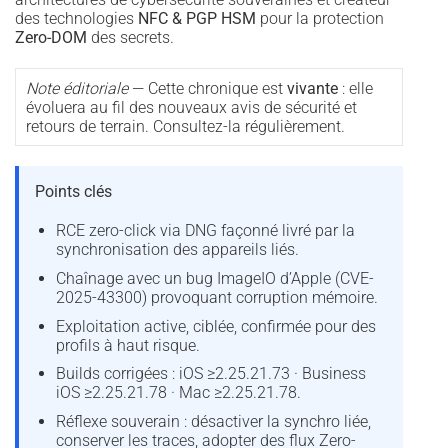
des technologies
NFC & PGP HSM
pour la protection
Zero-DOM
des secrets.
Note éditoriale
— Cette chronique est
vivante
: elle
évoluera au fil des nouveaux avis de sécurité et
retours de terrain. Consultez-la régulièrement.
Points clés
RCE zero-click via DNG façonné livré par la
synchronisation des appareils liés.
Chaînage avec un bug ImageIO d’Apple (CVE-
2025-43300) provoquant corruption mémoire.
Exploitation active, ciblée, confirmée pour des
profils à haut risque.
Builds corrigées : iOS ≥2.25.21.73 · Business
iOS ≥2.25.21.78 · Mac ≥2.25.21.78.
Réflexe souverain : désactiver la synchro liée,
conserver les traces, adopter des flux Zero-