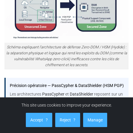
Schéma expliquant l’architecture de défense Zero-DOM / HSM (Hydide) :
la séparation physique et logique qui rend les exploits du DOM (comme la
vulnérabilité WhatsApp zero-click) inefficaces contre les clés de
chiffrement et les secrets.
Précision opératoire — PassCypher & DataShielder (HSM PGP)
Les architectures
PassCypher
et
DataShielder
reposent sur un
modèle de
clés segmentées autonomes
: chaque container
This site uses cookies to improve your experience.
chiffré encapsule des
segments de 256 bits
, et les fragments
de clé correspondants demeurent
isolés et sécurisés
dans le
Accept
?
Reject
?
Manage
local storage
et le
support physique HSM
, sans jamais
transiter ni être persistés côté hôte dans un état exploitable.