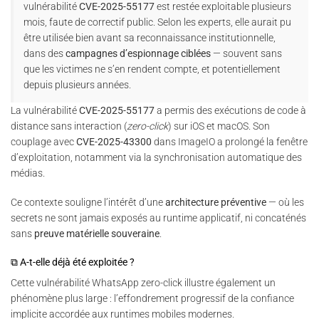
vulnérabilité
CVE-2025-55177
est restée exploitable plusieurs
mois, faute de correctif public. Selon les experts, elle aurait pu
être utilisée bien avant sa reconnaissance institutionnelle,
dans des
campagnes d’espionnage ciblées
— souvent sans
que les victimes ne s’en rendent compte, et potentiellement
depuis plusieurs années.
La vulnérabilité
CVE-2025-55177
a permis des exécutions de code à
distance sans interaction (
zero-click
) sur iOS et macOS. Son
couplage avec
CVE-2025-43300
dans ImageIO a prolongé la fenêtre
d’exploitation, notamment via la synchronisation automatique des
médias.
Ce contexte souligne l’intérêt d’une
architecture préventive
— où les
secrets ne sont jamais exposés au runtime applicatif, ni concaténés
sans
preuve matérielle souveraine
.
⧉ A-t-elle déjà été exploitée ?
Cette vulnérabilité WhatsApp zero-click illustre également un
phénomène plus large : l’effondrement progressif de la confiance
implicite accordée aux runtimes mobiles modernes.