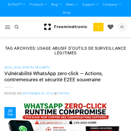
Skip
EviTech™
Products
Blog
News
Support
Company
to
Shop
content
+
TAG ARCHIVES:
USAGE ABUSIF D’OUTILS DE SURVEILLANCE
LÉGITIMES
2025
,
2026
,
DIGITAL SECURITY
Vulnérabilité WhatsApp zero-click — Actions,
contremesures et sécurité E2EE souveraine
POSTED ON
SEPTEMBER 30, 2025
BY
FMTAD
30
Sep