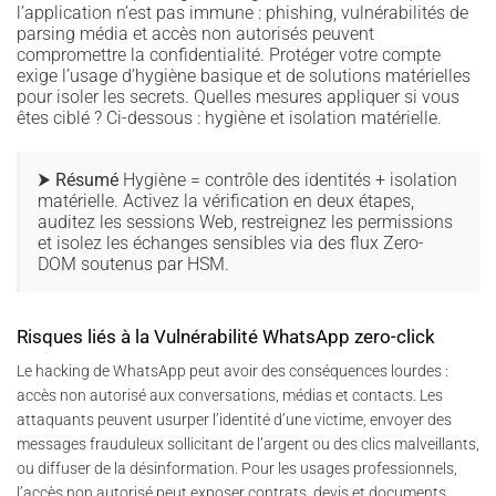
l’application n’est pas immune : phishing, vulnérabilités de
parsing média et accès non autorisés peuvent
compromettre la confidentialité. Protéger votre compte
exige l’usage d’hygiène basique et de solutions matérielles
pour isoler les secrets. Quelles mesures appliquer si vous
êtes ciblé ? Ci-dessous : hygiène et isolation matérielle.
⮞ Résumé
Hygiène = contrôle des identités + isolation
matérielle. Activez la vérification en deux étapes,
auditez les sessions Web, restreignez les permissions
et isolez les échanges sensibles via des flux Zero-
DOM soutenus par HSM.
Risques liés à la Vulnérabilité WhatsApp zero-click
Le hacking de WhatsApp peut avoir des conséquences lourdes :
accès non autorisé aux conversations, médias et contacts. Les
attaquants peuvent usurper l’identité d’une victime, envoyer des
messages frauduleux sollicitant de l’argent ou des clics malveillants,
ou diffuser de la désinformation. Pour les usages professionnels,
l’accès non autorisé peut exposer contrats, devis et documents