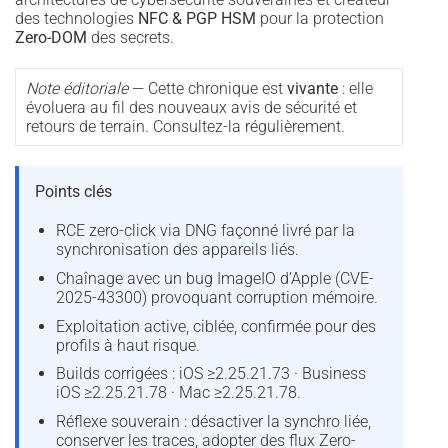
des technologies
NFC & PGP HSM
pour la protection
Zero-DOM
des secrets.
Note éditoriale
— Cette chronique est
vivante
: elle
évoluera au fil des nouveaux avis de sécurité et
retours de terrain. Consultez-la régulièrement.
Points clés
RCE zero-click via DNG façonné livré par la
synchronisation des appareils liés.
Chaînage avec un bug ImageIO d’Apple (CVE-
2025-43300) provoquant corruption mémoire.
Exploitation active, ciblée, confirmée pour des
profils à haut risque.
Builds corrigées : iOS ≥2.25.21.73 · Business
iOS ≥2.25.21.78 · Mac ≥2.25.21.78.
Réflexe souverain : désactiver la synchro liée,
conserver les traces, adopter des flux Zero-