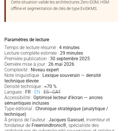
Cette situation valide les architectures Zero-DOM, HSM
offline et segmentation de clés de type EviSKMS.
Paramètres de lecture
Temps de lecture résumé :
4 minutes
Lecture complète estimée :
29 minutes
Première publication :
30 septembre 2025
Dernière mise à jour :
26 mai 2026
Complexité :
Niveau expert
Note linguistique :
Lexique souverain — densité
technique élevée
Densité technique :
≈70 %
Langues :
FR
·
EN
·
ES · CAT
Accessibilité :
Optimisé lecteur d’écran — ancres
sémantiques incluses
Type éditorial :
Chronique stratégique (analytique /
technique)
À propos de l’auteur :
Jacques Gascuel
, inventeur et
fondateur de
Freemindtronic®
, spécialiste des
architectures de cybersécurité souveraines et créateur