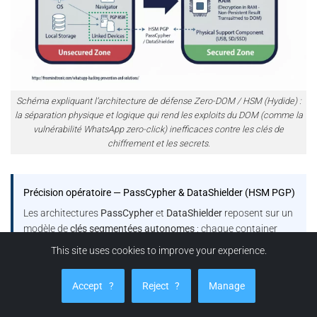
Schéma expliquant l’architecture de défense Zero-DOM / HSM (Hydide) :
la séparation physique et logique qui rend les exploits du DOM (comme la
vulnérabilité WhatsApp zero-click) inefficaces contre les clés de
chiffrement et les secrets.
Précision opératoire — PassCypher & DataShielder (HSM PGP)
Les architectures
PassCypher
et
DataShielder
reposent sur un
modèle de
clés segmentées autonomes
: chaque container
chiffré encapsule des
segments de 256 bits
, et les fragments
This site uses cookies to improve your experience.
de clé correspondants demeurent
isolés et sécurisés
dans le
local storage
et le
support physique HSM
, sans jamais
Accept
?
Reject
?
Manage
transiter ni être persistés côté hôte dans un état exploitable.