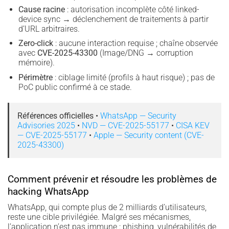
Cause racine
: autorisation incomplète côté linked-
device sync → déclenchement de traitements à partir
d’URL arbitraires.
Zero-click
: aucune interaction requise ; chaîne observée
avec
CVE-2025-43300
(Image/DNG → corruption
mémoire).
Périmètre
: ciblage limité (profils à haut risque) ; pas de
PoC public confirmé à ce stade.
Références officielles
•
WhatsApp — Security
Advisories 2025
•
NVD — CVE-2025-55177
•
CISA KEV
— CVE-2025-55177
•
Apple — Security content (CVE-
2025-43300)
Comment prévenir et résoudre les problèmes de
hacking WhatsApp
WhatsApp, qui compte plus de 2 milliards d’utilisateurs,
reste une cible privilégiée. Malgré ses mécanismes,
l’application n’est pas immune : phishing, vulnérabilités de