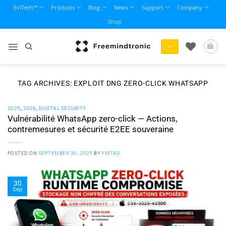
Skip
EviTech™
Products
Blog
News
Support
Company
to
Shop
content
+
TAG ARCHIVES:
EXPLOIT DNG ZERO-CLICK WHATSAPP
2025
,
2026
,
DIGITAL SECURITY
Vulnérabilité WhatsApp zero-click — Actions,
contremesures et sécurité E2EE souveraine
POSTED ON
SEPTEMBER 30, 2025
BY
FMTAD
30
Sep