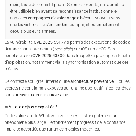
mois, faute de correctif public. Selon les experts, elle aurait pu
être utilisée bien avant sa reconnaissance institutionnelle,
dans des
campagnes d’espionnage ciblées
— souvent sans
que les victimes ne s’en rendent compte, et potentiellement
depuis plusieurs années.
La vulnérabilité
CVE-2025-55177
a permis des exécutions de code à
distance sans interaction (
zero-click
) sur iOS et macOS. Son
couplage avec
CVE-2025-43300
dans ImageIO a prolongé la fenêtre
d’exploitation, notamment via la synchronisation automatique des
médias.
Ce contexte souligne l’intérêt d’une
architecture préventive
— où les
secrets ne sont jamais exposés au runtime applicatif, ni concaténés
sans
preuve matérielle souveraine
.
⧉ A-t-elle déjà été exploitée ?
Cette vulnérabilité WhatsApp zero-click illustre également un
phénomène plus large : l’effondrement progressif de la confiance
implicite accordée aux runtimes mobiles modernes.