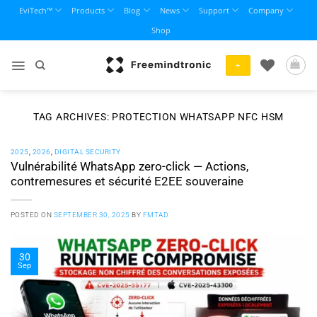
Skip
EviTech™
Products
Blog
News
Support
Company
to
Shop
content
+
TAG ARCHIVES:
PROTECTION WHATSAPP NFC HSM
2025
,
2026
,
DIGITAL SECURITY
Vulnérabilité WhatsApp zero-click — Actions,
contremesures et sécurité E2EE souveraine
POSTED ON
SEPTEMBER 30, 2025
BY
FMTAD
30
Sep