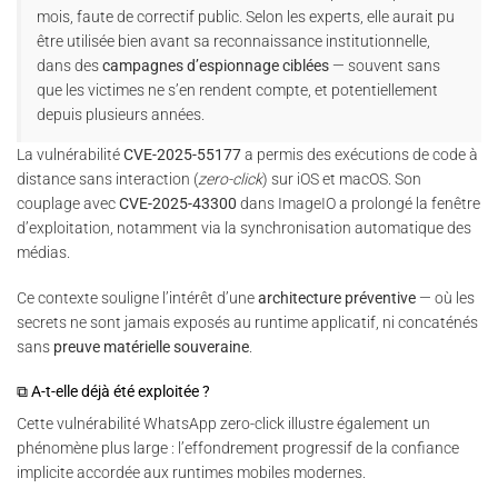
mois, faute de correctif public. Selon les experts, elle aurait pu
être utilisée bien avant sa reconnaissance institutionnelle,
dans des
campagnes d’espionnage ciblées
— souvent sans
que les victimes ne s’en rendent compte, et potentiellement
depuis plusieurs années.
La vulnérabilité
CVE-2025-55177
a permis des exécutions de code à
distance sans interaction (
zero-click
) sur iOS et macOS. Son
couplage avec
CVE-2025-43300
dans ImageIO a prolongé la fenêtre
d’exploitation, notamment via la synchronisation automatique des
médias.
Ce contexte souligne l’intérêt d’une
architecture préventive
— où les
secrets ne sont jamais exposés au runtime applicatif, ni concaténés
sans
preuve matérielle souveraine
.
⧉ A-t-elle déjà été exploitée ?
Cette vulnérabilité WhatsApp zero-click illustre également un
phénomène plus large : l’effondrement progressif de la confiance
implicite accordée aux runtimes mobiles modernes.