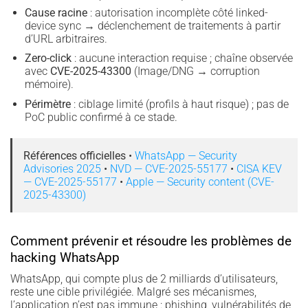
Cause racine
: autorisation incomplète côté linked-
device sync → déclenchement de traitements à partir
d’URL arbitraires.
Zero-click
: aucune interaction requise ; chaîne observée
avec
CVE-2025-43300
(Image/DNG → corruption
mémoire).
Périmètre
: ciblage limité (profils à haut risque) ; pas de
PoC public confirmé à ce stade.
Références officielles
•
WhatsApp — Security
Advisories 2025
•
NVD — CVE-2025-55177
•
CISA KEV
— CVE-2025-55177
•
Apple — Security content (CVE-
2025-43300)
Comment prévenir et résoudre les problèmes de
hacking WhatsApp
WhatsApp, qui compte plus de 2 milliards d’utilisateurs,
reste une cible privilégiée. Malgré ses mécanismes,
l’application n’est pas immune : phishing, vulnérabilités de