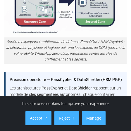
Schéma expliquant l’architecture de défense Zero-DOM / HSM (Hydide) :
la séparation physique et logique qui rend les exploits du DOM (comme la
vulnérabilité WhatsApp zero-click) inefficaces contre les clés de
chiffrement et les secrets.
Précision opératoire — PassCypher & DataShielder (HSM PGP)
Les architectures
PassCypher
et
DataShielder
reposent sur un
modèle de
clés segmentées autonomes
: chaque container
chiffré encapsule des
segments de 256 bits
, et les fragments
This site uses cookies to improve your experience.
de clé correspondants demeurent
isolés et sécurisés
dans le
local storage
et le
support physique HSM
, sans jamais
Accept
?
Reject
?
Manage
transiter ni être persistés côté hôte dans un état exploitable.