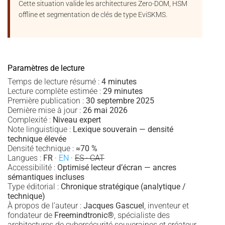
Cette situation valide les architectures Zero-DOM, HSM
offline et segmentation de clés de type EviSKMS.
Paramètres de lecture
Temps de lecture résumé :
4 minutes
Lecture complète estimée :
29 minutes
Première publication :
30 septembre 2025
Dernière mise à jour :
26 mai 2026
Complexité :
Niveau expert
Note linguistique :
Lexique souverain — densité
technique élevée
Densité technique :
≈70 %
Langues :
FR
·
EN
·
ES · CAT
Accessibilité :
Optimisé lecteur d’écran — ancres
sémantiques incluses
Type éditorial :
Chronique stratégique (analytique /
technique)
À propos de l’auteur :
Jacques Gascuel
, inventeur et
fondateur de
Freemindtronic®
, spécialiste des
architectures de cybersécurité souveraines et créateur