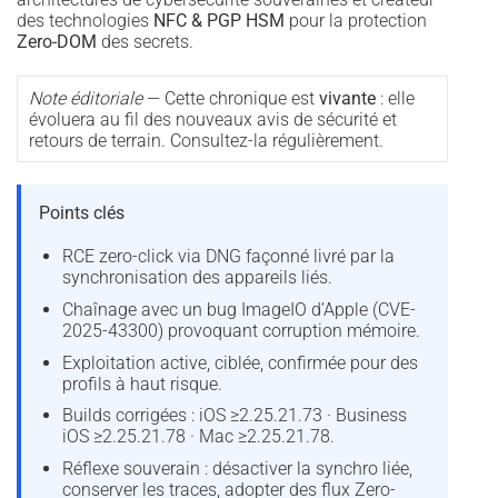
des technologies
NFC & PGP HSM
pour la protection
Zero-DOM
des secrets.
Note éditoriale
— Cette chronique est
vivante
: elle
évoluera au fil des nouveaux avis de sécurité et
retours de terrain. Consultez-la régulièrement.
Points clés
RCE zero-click via DNG façonné livré par la
synchronisation des appareils liés.
Chaînage avec un bug ImageIO d’Apple (CVE-
2025-43300) provoquant corruption mémoire.
Exploitation active, ciblée, confirmée pour des
profils à haut risque.
Builds corrigées : iOS ≥2.25.21.73 · Business
iOS ≥2.25.21.78 · Mac ≥2.25.21.78.
Réflexe souverain : désactiver la synchro liée,
conserver les traces, adopter des flux Zero-