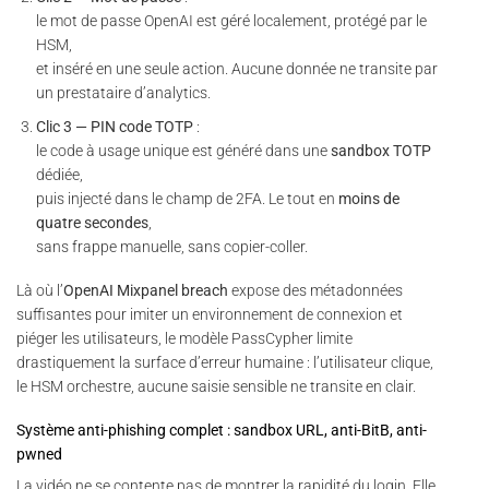
le mot de passe OpenAI est géré localement, protégé par le
HSM,
et inséré en une seule action. Aucune donnée ne transite par
un prestataire d’analytics.
Clic 3 — PIN code TOTP
:
le code à usage unique est généré dans une
sandbox TOTP
dédiée,
puis injecté dans le champ de 2FA. Le tout en
moins de
quatre secondes
,
sans frappe manuelle, sans copier-coller.
Là où l’
OpenAI Mixpanel breach
expose des métadonnées
suffisantes pour imiter un environnement de connexion et
piéger les utilisateurs, le modèle PassCypher limite
drastiquement la surface d’erreur humaine : l’utilisateur clique,
le HSM orchestre, aucune saisie sensible ne transite en clair.
Système anti-phishing complet : sandbox URL, anti-BitB, anti-
pwned
La vidéo ne se contente pas de montrer la rapidité du login. Elle