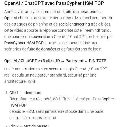
OpenAI / ChatGPT avec PassCypher HSM PGP
Après avoir analysé comment une
fuite de métadonnées
OpenAI
chez un prestataire tiers comme Mixpanel peut nourrir
des attaques de phishing et de
social engineering
très ciblées,
cette vidéo apporte la réponse concrète côté Freemindtronic :
une
connexion souveraine
à OpenAI / ChatGPT, orchestrée par
PassCypher HSM PGP
, qui ne laisse aucune prise aux
scénarios de
fuite de données
et de faux écrans de login.
OpenAI / ChatGPT en 3 clics : ID → Password → PIN TOTP
La démonstration met en scène un login OpenAI / ChatGPT
réel, depuis un navigateur standard, sécurisé par une
architecture HSM :
Clic 1 — Identifiant
:
l’identifiant est récupéré, déchiffré et injecté par
PassCypher
HSM PGP
depuis le HSM, sans jamais être stocké dans une base
centralisée ni dans le cloud.
Clic 2 — Mot de passe
: