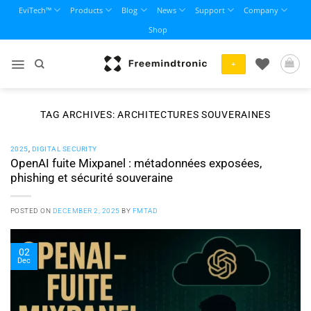
Skip
EviTech™
Products
Blog
News
Support
Company
to
Shop
content
+
TAG ARCHIVES:
ARCHITECTURES SOUVERAINES
2025
,
DIGITAL SECURITY
OpenAI fuite Mixpanel : métadonnées exposées,
phishing et sécurité souveraine
POSTED ON
DECEMBER 2, 2025
BY
FMTAD
02
Dec