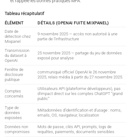
et rappelé les bonnes pratiques MFA.
Tableau récapitulatif
ÉLÉMENT
DÉTAILS (OPENAI FUITE MIXPANEL)
Date de
9 novembre 2025 — accès non autorisé à une
détection chez
partie de l’infrastructure
Mixpanel
Transmission
25 novembre 2025 — partage du jeu de données
du dataset à
exposé pour analyse
OpenAI
Fenêtre de
communiqué officiel OpenAI le 26 novembre
disclosure
2025, relais média à partir du 27 novembre 2025.
publique
Utilisateurs API (plateforme développeurs), pas
Comptes
d’impact direct sur les comptes ChatGPT “grand
concernés
public”
Type de
Métadonnées d’identification et d’usage : noms,
données
emails, OS, navigateur, localisation
exposées
Données non
Mots de passe, clés API, prompts, logs de
compromises
requêtes, paiements, documents sensibles