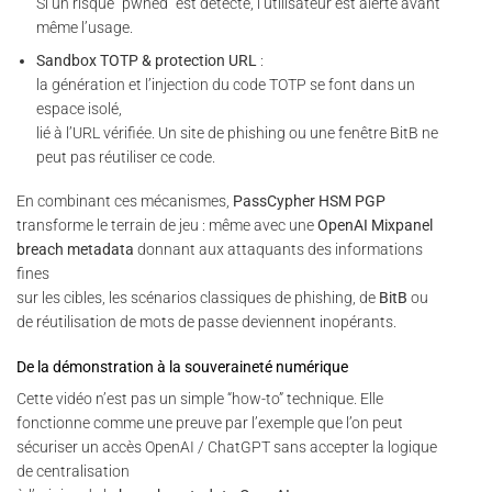
Si un risque “pwned” est détecté, l’utilisateur est alerté avant
même l’usage.
Sandbox TOTP & protection URL
:
la génération et l’injection du code TOTP se font dans un
espace isolé,
lié à l’URL vérifiée. Un site de phishing ou une fenêtre BitB ne
peut pas réutiliser ce code.
En combinant ces mécanismes,
PassCypher HSM PGP
transforme le terrain de jeu : même avec une
OpenAI Mixpanel
breach metadata
donnant aux attaquants des informations
fines
sur les cibles, les scénarios classiques de phishing, de
BitB
ou
de réutilisation de mots de passe deviennent inopérants.
De la démonstration à la souveraineté numérique
Cette vidéo n’est pas un simple “how-to” technique. Elle
fonctionne comme une preuve par l’exemple que l’on peut
sécuriser un accès OpenAI / ChatGPT sans accepter la logique
de centralisation