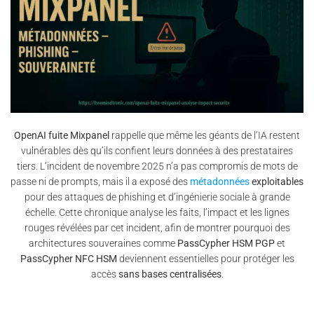
OpenAI fuite Mixpanel
rappelle que même les géants de l’IA restent
vulnérables dès qu’ils confient leurs données à des prestataires
tiers. L’incident de novembre 2025 n’a pas compromis de mots de
passe ni de prompts, mais il a exposé des
métadonnées
exploitables
pour des attaques de phishing et d’ingénierie sociale à grande
échelle. Cette chronique analyse les faits, l’impact et les lignes
rouges révélées par cet incident, afin de montrer pourquoi des
architectures souveraines comme
PassCypher HSM PGP
et
PassCypher NFC HSM
deviennent essentielles pour protéger les
accès
sans bases centralisées
.