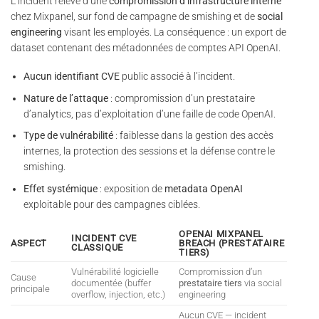
L’incident relève d’une
compromission d’infrastructure interne
chez Mixpanel, sur fond de campagne de smishing et de
social
engineering
visant les employés. La conséquence : un export de
dataset contenant des métadonnées de comptes API OpenAI.
Aucun identifiant CVE
public associé à l’incident.
Nature de l’attaque
: compromission d’un prestataire
d’analytics, pas d’exploitation d’une faille de code OpenAI.
Type de vulnérabilité
: faiblesse dans la gestion des accès
internes, la protection des sessions et la défense contre le
smishing.
Effet systémique
: exposition de
metadata OpenAI
exploitable pour des campagnes ciblées.
OPENAI MIXPANEL
INCIDENT CVE
ASPECT
BREACH (PRESTATAIRE
CLASSIQUE
TIERS)
Vulnérabilité logicielle
Compromission d’un
Cause
documentée (buffer
prestataire tiers
via social
principale
overflow, injection, etc.)
engineering
Aucun CVE — incident