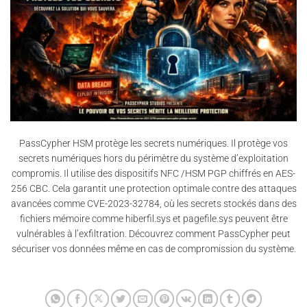
PassCypher HSM protège les secrets numériques. Il protège vos
secrets numériques hors du périmètre du système d’exploitation
compromis. Il utilise des dispositifs NFC /HSM PGP chiffrés en AES-
256 CBC. Cela garantit une protection optimale contre des attaques
avancées comme CVE-2023-32784, où les secrets stockés dans des
fichiers mémoire comme hiberfil.sys et pagefile.sys peuvent être
vulnérables à l’exfiltration. Découvrez comment PassCypher peut
sécuriser vos données même en cas de compromission du système.