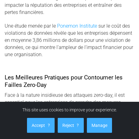
impacter la réputation des entreprises et entraîner des
pertes financières.
Une étude menée par le
Ponemon Institute
sur le coût des
violations de données révèle que les entreprises dépensent
en moyenne 3,86 millions de dollars pour une violation de
données, ce qui montre l’ampleur de l’impact financier pour
une organisation.
Les Meilleures Pratiques pour Contourner les
Failles Zero-Day
Face à la nature insidieuse des attaques zero-day, il est
essentiel pour les entreprises de prendre des mesures
proactives pour éviter de devenir une cible. Cela inclut non
This site uses cookies to improve your experience.
seulement l’application régulière de mises à jour et de
correctifs mais aussi l’adoption de stratégies de défense en
Accept
?
Reject
?
Manage
profondeur qui rendent difficile l’accès à des secrets
numériques, même si un attaquant parvient à exploiter une