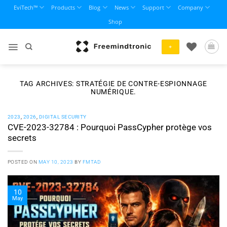
Skip
EviTech™
Products
Blog
News
Support
Company
to
Shop
content
+
TAG ARCHIVES:
STRATÉGIE DE CONTRE-ESPIONNAGE
NUMÉRIQUE.
2023
,
2026
,
DIGITAL SECURITY
CVE-2023-32784 : Pourquoi PassCypher protège vos
secrets
POSTED ON
MAY 10, 2023
BY
FMTAD
10
May