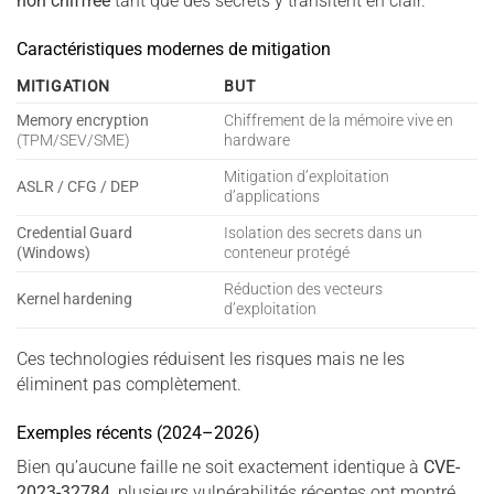
non chiffrée
tant que des secrets y transitent en clair.
Caractéristiques modernes de mitigation
MITIGATION
BUT
Memory encryption
Chiffrement de la mémoire vive en
(TPM/SEV/SME)
hardware
Mitigation d’exploitation
ASLR / CFG / DEP
d’applications
Credential Guard
Isolation des secrets dans un
(Windows)
conteneur protégé
Réduction des vecteurs
Kernel hardening
d’exploitation
Ces technologies réduisent les risques mais ne les
éliminent pas complètement.
Exemples récents (2024–2026)
Bien qu’aucune faille ne soit exactement identique à
CVE-
2023-32784
, plusieurs vulnérabilités récentes ont montré