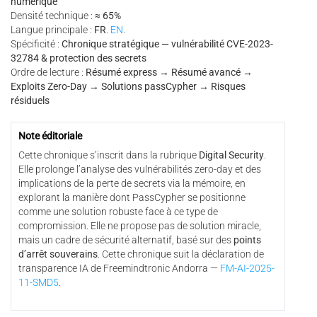
numérique
Densité technique :
≈ 65%
Langue principale :
FR
.
EN
.
Spécificité :
Chronique stratégique — vulnérabilité CVE-2023-
32784 & protection des secrets
Ordre de lecture :
Résumé express → Résumé avancé →
Exploits Zero-Day → Solutions passCypher → Risques
résiduels
Note éditoriale
Cette chronique s’inscrit dans la rubrique
Digital Security
.
Elle prolonge l’analyse des vulnérabilités zero-day et des
implications de la perte de secrets via la mémoire, en
explorant la manière dont PassCypher se positionne
comme une solution robuste face à ce type de
compromission. Elle ne propose pas de solution miracle,
mais un cadre de sécurité alternatif, basé sur des
points
d’arrêt souverains
. Cette chronique suit la déclaration de
transparence IA de Freemindtronic Andorra —
FM-AI-2025-
11-SMD5
.