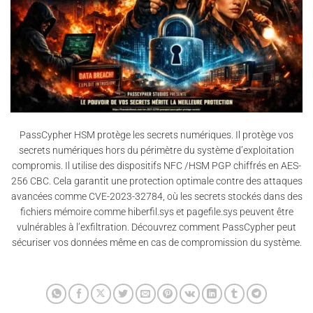
PassCypher HSM protège les secrets numériques. Il protège vos
secrets numériques hors du périmètre du système d’exploitation
compromis. Il utilise des dispositifs NFC /HSM PGP chiffrés en AES-
256 CBC. Cela garantit une protection optimale contre des attaques
avancées comme CVE-2023-32784, où les secrets stockés dans des
fichiers mémoire comme hiberfil.sys et pagefile.sys peuvent être
vulnérables à l’exfiltration. Découvrez comment PassCypher peut
sécuriser vos données même en cas de compromission du système.