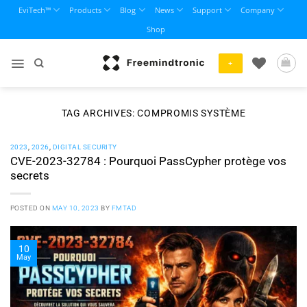
Skip
EviTech™
Products
Blog
News
Support
Company
to
Shop
content
+
TAG ARCHIVES:
COMPROMIS SYSTÈME
2023
,
2026
,
DIGITAL SECURITY
CVE-2023-32784 : Pourquoi PassCypher protège vos
secrets
POSTED ON
MAY 10, 2023
BY
FMTAD
10
May