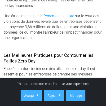
impacter la réputation des entreprises et entraîner des
pertes financières.
Une étude menée par le
Ponemon Institute
sur le coût des
violations de données révèle que les entreprises dépensent
en moyenne 3,86 millions de dollars pour une violation de
données, ce qui montre l’ampleur de l’impact financier pour
une organisation.
Les Meilleures Pratiques pour Contourner les
Failles Zero-Day
Face à la nature insidieuse des attaques zero-day, il est
essentiel pour les entreprises de prendre des mesures
proactives pour éviter de devenir une cible. Cela inclut non
This site uses cookies to improve your experience.
seulement l’application régulière de mises à jour et de
correctifs mais aussi l’adoption de stratégies de défense en
Accept
?
Reject
?
Manage
profondeur qui rendent difficile l’accès à des secrets
numériques, même si un attaquant parvient à exploiter une