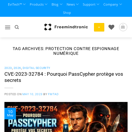
Skip
EviTech™
Products
Blog
News
Support
Company
to
Shop
content
+
TAG ARCHIVES:
PROTECTION CONTRE ESPIONNAGE
NUMÉRIQUE
2023
,
2026
,
DIGITAL SECURITY
CVE-2023-32784 : Pourquoi PassCypher protège vos
secrets
POSTED ON
MAY 10, 2023
BY
FMTAD
10
May