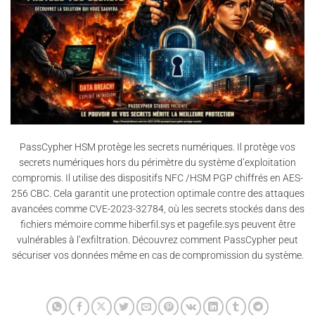
PassCypher HSM protège les secrets numériques. Il protège vos
secrets numériques hors du périmètre du système d’exploitation
compromis. Il utilise des dispositifs NFC /HSM PGP chiffrés en AES-
256 CBC. Cela garantit une protection optimale contre des attaques
avancées comme CVE-2023-32784, où les secrets stockés dans des
fichiers mémoire comme hiberfil.sys et pagefile.sys peuvent être
vulnérables à l’exfiltration. Découvrez comment PassCypher peut
sécuriser vos données même en cas de compromission du système.