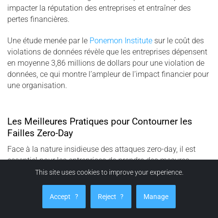
impacter la réputation des entreprises et entraîner des
pertes financières.
Une étude menée par le
Ponemon Institute
sur le coût des
violations de données révèle que les entreprises dépensent
en moyenne 3,86 millions de dollars pour une violation de
données, ce qui montre l’ampleur de l’impact financier pour
une organisation.
Les Meilleures Pratiques pour Contourner les
Failles Zero-Day
Face à la nature insidieuse des attaques zero-day, il est
essentiel pour les entreprises de prendre des mesures
proactives pour éviter de devenir une cible. Cela inclut non
This site uses cookies to improve your experience.
seulement l’application régulière de mises à jour et de
correctifs mais aussi l’adoption de stratégies de défense en
Accept
?
Reject
?
Manage
profondeur qui rendent difficile l’accès à des secrets
numériques, même si un attaquant parvient à exploiter une