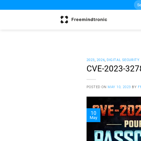
Sea
Skip
for:
to
content
2023
,
2026
,
DIGITAL SECURITY
CVE-2023-3278
POSTED ON
MAY 10, 2023
BY
F
10
May