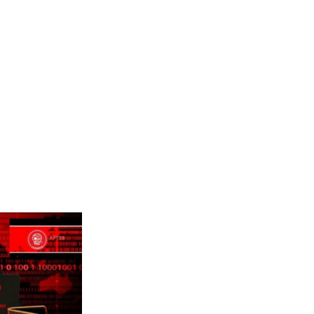
07
May