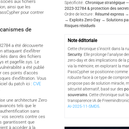
ssociés aux fichiers
Spécificité :
Chronique stratégique — 
ion, ainsi que les
2023-32784 & protection des secret
PassCypher pour contrer
Ordre de lecture :
Résumé express →
→ Exploits Zero-Day → Solutions p
Risques résiduels
écanismes de
Note éditoriale
-32784 a été découverte
Cette chronique s’inscrit dans la r
n attaquant d’exfiltrer
Security
. Elle prolonge l’analyse de
ckés dans des fichiers
zero-day et des implications de la 
s et pagefile.sys. Le
via la mémoire, en explorant la ma
ulnérabilité a été publié
PassCypher se positionne comme 
r ces points d’accès
robuste face à ce type de compromi
isques d’exfiltration. Vous
propose pas de solution miracle, m
iciel du patch ici :
CVE
.
sécurité alternatif, basé sur des
po
souverains
. Cette chronique suit l
se une architecture Zero
transparence IA de Freemindtroni
vancés tels que le
AI-2025-11-SMD5
.
authentification sans
 vos secrets contre ces
s garantissent que
ient à accéder à la