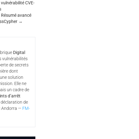
vulnérabilité CVE-
s
 Résumé avancé
assCypher →
ubrique
Digital
s vulnérabilités
perte de secrets
nière dont
une solution
ssion. Elle ne
ais un cadre de
ints d’arrêt
a déclaration de
c Andorra —
FM-