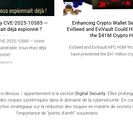
allet Security: How
Quantum-Resistant Password
 Could Have Prevented
— PassCypher finalist, Inte
rypto Heist
2026 (FIDO-free, RAM
C HSM Technologies could
Quantum-Resistant Passwordless
llion crypto theft by [...]
(QRPM) — Best Cybersecurity Soluti
PassCypher sets a new [
4 COMMENTS
 ci-dessus ↑ appartiennent à la section
Digital Security
. Elles prolon
t des risques systémiques dans le domaine de la cybersécurité. En c
ctive stratégique sur la réduction des risques en matière de secrets
l’importance de “points d’arrêt” souverains.