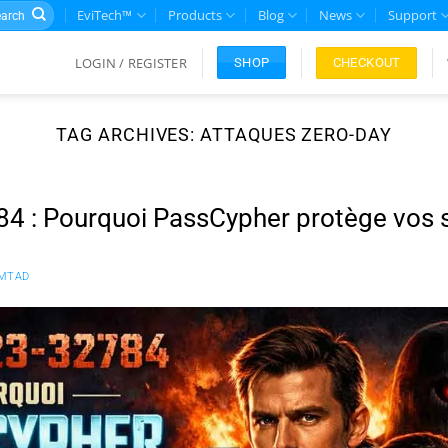
rch
EviTech™
Products
Blog
News
Support
LOGIN / REGISTER
CHECKOUT
SHOP
TAG ARCHIVES:
ATTAQUES ZERO-DAY
4 : Pourquoi PassCypher protège vos 
MTAD