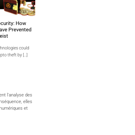
less Manager
ViperSoftX How to avoid the malware 
rsec Awards
steals your passwords
-only)
ViperSoftX: The Malware that Steals Your
 Manager 2026
Cryptocurrencies and Passwords ViperSoftX 
on Finalist by
malware that steals [...]
...]
1 COMMENT
gent l’analyse des
onséquence, elles
 numériques et