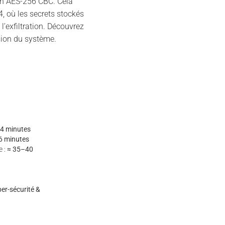
 en AES-256 CBC. Cela
 où les secrets stockés
l’exfiltration. Découvrez
ion du système.
 4 minutes
6 minutes
e :
≈ 35–40
er-sécurité &