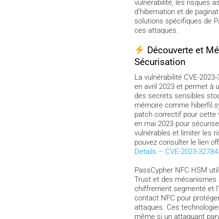
vulnérabilité, les risques a
d’hibernation et de paginat
solutions spécifiques de 
ces attaques.
Découverte et M
Sécurisation
La vulnérabilité CVE-2023
en avril 2023 et permet à u
des secrets sensibles sto
mémoire comme hiberfil.sy
patch correctif pour cette v
en mai 2023 pour sécurise
vulnérables et limiter les r
pouvez consulter le lien off
Details – CVE-2023-32784
PassCypher NFC HSM utili
Trust et des mécanismes a
chiffrement segmenté et l’
contact NFC pour protéger
attaques. Ces technologie
même si un attaquant parv