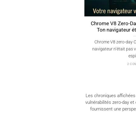
 Zero-Day CVE-2025-10585 —
Enhancing Crypto W
gateur était déjà espionné ?
EviSeed and EviVault
the $41M C
zero-day CVE-2025-10585 — Votre
EviSeed and EviVault NF
était pas vulnérable. Vous étiez déjà
have prevented the $41 mi
espionné !
2 COMMENTS
Les chroniques affichées
vulnérabilités zero-day e
fournissent une perspe