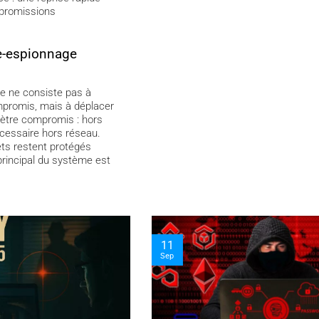
promissions
e-espionnage
que ne consiste pas à
promis, mais à déplacer
mètre compromis : hors
écessaire hors réseau.
ets restent protégés
rincipal du système est
03
Nov