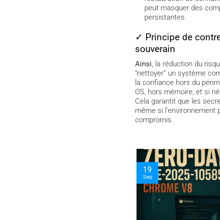
peut masquer des com
persistantes.
✓ Principe de contr
souverain
Ainsi
, la réduction du ris
“nettoyer” un système com
la confiance hors du péri
OS, hors mémoire, et si n
Cela garantit que les secr
même si l’environnement p
compromis.
11
Sep