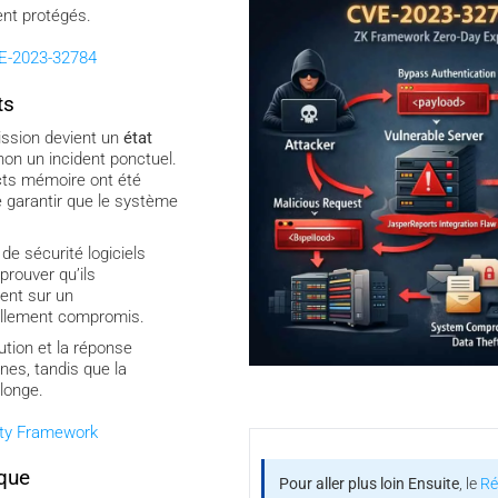
ent protégés.
E-2023-32784
ts
ission devient un
état
non un incident ponctuel.
cts mémoire ont été
 de garantir que le système
 de sécurité logiciels
prouver qu’ils
ent sur un
ellement compromis.
ibution et la réponse
nes, tandis que la
llonge.
ity Framework
que
Pour aller plus loin
Ensuite
, le
Ré