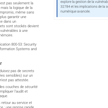
explore la gestion de la vulnérab
n’est pas seulement la
32784 et les implications de la s
 mais la logique de la
numérique avancée.
compromis, même sans
plus garantir une
nce dans un
ets sont stockés devient
 vulnérables à une
 mémoire.
ication 800-53: Security
Information Systems and
r
oduisez pas de secrets
nées sensibles) sur un
 n’est pas attestée.
 des couches de sécurité
mpliquer l’audit et
taque.
 retour au service et
e : une reprise rapide