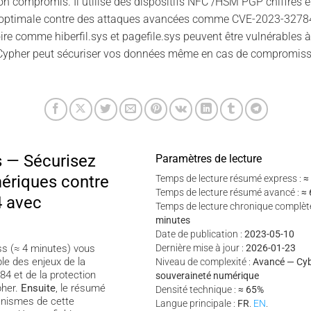
on compromis. Il utilise des dispositifs NFC /HSM PGP chiffrés
n optimale contre des attaques avancées comme CVE-2023-32784,
e comme hiberfil.sys et pagefile.sys peuvent être vulnérables à 
pher peut sécuriser vos données même en cas de compromiss
 — Sécurisez
Paramètres de lecture
ériques contre
Temps de lecture résumé express :
≈
Temps de lecture résumé avancé :
≈ 
 avec
Temps de lecture chronique complèt
minutes
Date de publication :
2023-05-10
ss (≈ 4 minutes) vous
Dernière mise à jour :
2026-01-23
e des enjeux de la
Niveau de complexité :
Avancé — Cyb
84 et de la protection
souveraineté numérique
pher.
Ensuite
, le résumé
Densité technique :
≈ 65%
anismes de cette
Langue principale :
FR
.
EN
.