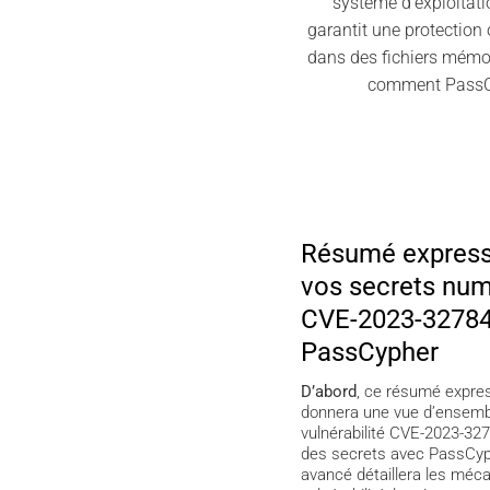
système d’exploitati
garantit une protectio
dans des fichiers mémoir
comment PassCy
Résumé express
vos secrets num
CVE-2023-32784
PassCypher
D’abord
, ce résumé expre
donnera une vue d’ensembl
vulnérabilité CVE-2023-327
des secrets avec PassCy
avancé détaillera les méc