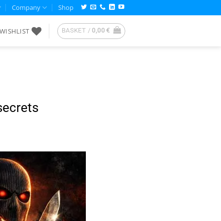
Company
Shop
WISHLIST
BASKET /
0,00
€
secrets