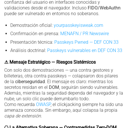
confianza del usuario en interfaces conocidas y
validaciones desde el navegador. Incluso
FIDO/WebAuthn
puede ser vulnerado en entornos no soberanos.
Demostración oficial:
yourpasskeyisweak.com
Confirmación en prensa:
MENAFN / PR Newswire
Presentación técnica:
Passkeys Pwned — DEF CON 33
Análisis doctrinal:
Passkeys vulnerables en DEF CON 33
⚠ Mensaje Estratégico — Riesgos Sistémicos
Con solo dos demostraciones — una contra gestores y
billeteras, otra contra passkeys — colapsaron dos pilares
de la
ciberseguridad
. El mensaje es claro: mientras los
secretos residan en el
DOM
, seguirán siendo vulnerables.
Además, mientras la seguridad dependa del navegador y la
nube, un solo clic puede derrumbarlo todo.
Como recuerda
OWASP
, el clickjacking siempre ha sido una
amenaza conocida. Sin embargo, aquí colapsa la propia
capa de extensión
.
⎔ La Alternativa Soberana — Contramedidas Zero-DOM