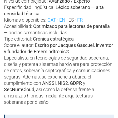
Nivel de complejidad:
Avanzado / Experto
Especificidad lingüística:
Léxico soberano — alta
densidad técnica
Idiomas disponibles:
CAT
·
EN
· ES ·
FR
Accesibilidad:
Optimizado para lectores de pantalla
— anclas semánticas incluidas
Tipo editorial:
Crónica estratégica
Sobre el autor:
Escrito por Jacques Gascuel, inventor
y fundador de Freemindtronic®.
Especialista en tecnologías de seguridad soberana,
diseña y patenta sistemas hardware para protección
de datos, soberanía criptográfica y comunicaciones
seguras. Además, su experiencia abarca el
cumplimiento con
ANSSI
,
NIS2
,
GDPR
y
SecNumCloud
, así como la defensa frente a
amenazas híbridas mediante arquitecturas
soberanas por diseño.