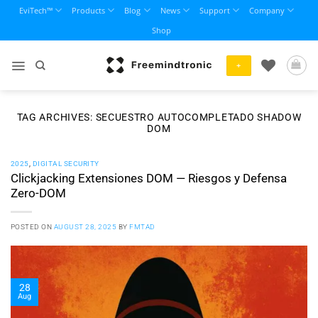
Skip
EviTech™
Products
Blog
News
Support
Company
to
Shop
content
+
TAG ARCHIVES:
SECUESTRO AUTOCOMPLETADO SHADOW
DOM
2025
,
DIGITAL SECURITY
Clickjacking Extensiones DOM — Riesgos y Defensa
Zero-DOM
POSTED ON
AUGUST 28, 2025
BY
FMTAD
28
Aug