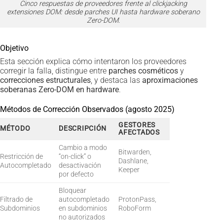
Cinco respuestas de proveedores frente al clickjacking
extensiones DOM: desde parches UI hasta hardware soberano
Zero-DOM.
Objetivo
Esta sección explica cómo intentaron los proveedores
corregir la falla, distingue entre
parches cosméticos
y
correcciones estructurales
, y destaca las
aproximaciones
soberanas Zero-DOM en hardware
.
Métodos de Corrección Observados (agosto 2025)
GESTORES
MÉTODO
DESCRIPCIÓN
AFECTADOS
Cambio a modo
Bitwarden,
Restricción de
“on-click” o
Dashlane,
Autocompletado
desactivación
Keeper
por defecto
Bloquear
Filtrado de
autocompletado
ProtonPass,
Subdominios
en subdominios
RoboForm
no autorizados