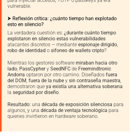
para inyectar accesos, TOTP o passkeys ya era
vulnerable.
⮞ Reflexión crítica: ¿cuánto tiempo han explotado
esto en silencio?
La verdadera cuestión es:
¿durante cuánto tiempo
explotaron en silencio estas vulnerabilidades
atacantes discretos — mediante
espionaje dirigido
,
robo de identidad
o
sifoneo de wallets cripto
?
Mientras los gestores software
miraban hacia otro
lado
,
PassCypher
y
SeedNFC
de
Freemindtronic
Andorra
optaron por otro camino. Diseñados
fuera
del DOM
,
fuera de la nube
y
sin contraseña maestra
,
demostraron que
ya existía una alternativa soberana
:
la
seguridad por diseño
.
Resultado:
una
década de exposición silenciosa
para
algunos, y una
década de ventaja tecnológica
para
quienes invirtieron en hardware soberano.