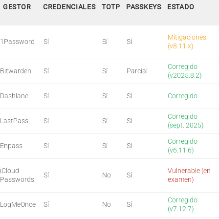
GESTOR
CREDENCIALES
TOTP
PASSKEYS
ESTADO
Mitigaciones
1Password
Sí
Sí
Sí
(v8.11.x)
Corregido
Bitwarden
Sí
Sí
Parcial
(v2025.8.2)
Dashlane
Sí
Sí
Sí
Corregido
Corregido
LastPass
Sí
Sí
Sí
(sept. 2025)
Corregido
Enpass
Sí
Sí
Sí
(v6.11.6)
iCloud
Vulnerable (en
Sí
No
Sí
Passwords
examen)
Corregido
LogMeOnce
Sí
No
Sí
(v7.12.7)