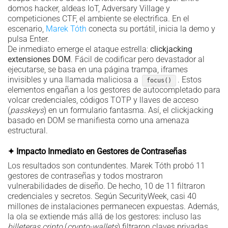
domos hacker, aldeas IoT, Adversary Village y
competiciones CTF, el ambiente se electrifica. En el
escenario,
Marek Tóth
conecta su portátil, inicia la demo y
pulsa Enter.
De inmediato emerge el ataque estrella:
clickjacking
extensiones DOM
. Fácil de codificar pero devastador al
ejecutarse, se basa en una página trampa, iframes
invisibles y una llamada maliciosa a
. Estos
focus()
elementos engañan a los gestores de autocompletado para
volcar credenciales, códigos TOTP y llaves de acceso
(
passkeys
) en un formulario fantasma. Así, el clickjacking
basado en DOM se manifiesta como una amenaza
estructural.
✦ Impacto Inmediato en Gestores de Contraseñas
Los resultados son contundentes. Marek Tóth probó 11
gestores de contraseñas y todos mostraron
vulnerabilidades de diseño. De hecho, 10 de 11 filtraron
credenciales y secretos. Según SecurityWeek, casi 40
millones de instalaciones permanecen expuestas. Además,
la ola se extiende más allá de los gestores: incluso las
billeteras cripto
(
crypto-wallets
) filtraron claves privadas