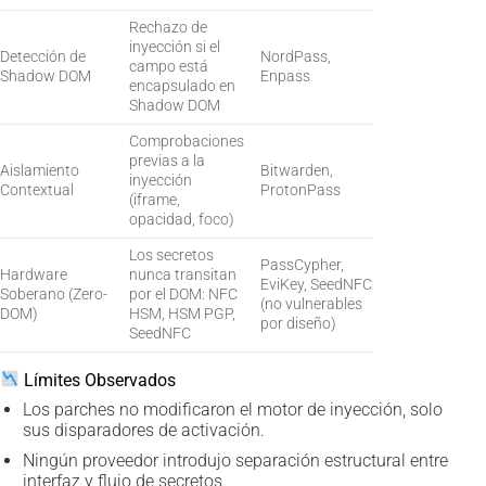
Rechazo de
inyección si el
Detección de
NordPass,
campo está
Shadow DOM
Enpass
encapsulado en
Shadow DOM
Comprobaciones
previas a la
Aislamiento
Bitwarden,
inyección
Contextual
ProtonPass
(iframe,
opacidad, foco)
Los secretos
PassCypher,
Hardware
nunca transitan
EviKey, SeedNFC
Soberano (Zero-
por el DOM: NFC
(no vulnerables
DOM)
HSM, HSM PGP,
por diseño)
SeedNFC
Límites Observados
Los parches no modificaron el motor de inyección, solo
sus disparadores de activación.
Ningún proveedor introdujo separación estructural entre
interfaz y flujo de secretos.