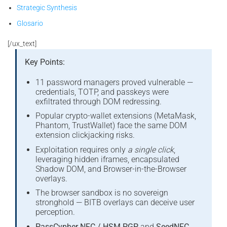
Strategic Synthesis
Glosario
[/ux_text]
Key Points:
11 password managers proved vulnerable —
credentials, TOTP, and passkeys were
exfiltrated through DOM redressing.
Popular crypto-wallet extensions (MetaMask,
Phantom, TrustWallet) face the same DOM
extension clickjacking risks.
Exploitation requires only
a single click
,
leveraging hidden iframes, encapsulated
Shadow DOM, and Browser-in-the-Browser
overlays.
The browser sandbox is no sovereign
stronghold — BITB overlays can deceive user
perception.
PassCypher NFC / HSM PGP
and
SeedNFC