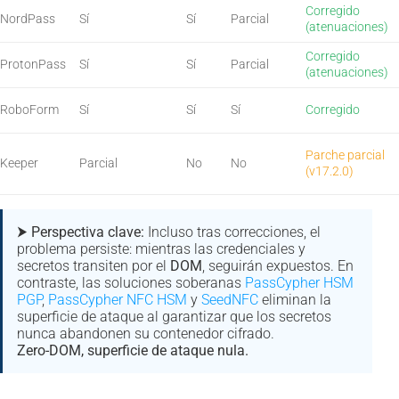
Corregido
NordPass
Sí
Sí
Parcial
(atenuaciones)
Corregido
ProtonPass
Sí
Sí
Parcial
(atenuaciones)
RoboForm
Sí
Sí
Sí
Corregido
Parche parcial
Keeper
Parcial
No
No
(v17.2.0)
⮞ Perspectiva clave:
Incluso tras correcciones, el
problema persiste: mientras las credenciales y
secretos transiten por el
DOM
, seguirán expuestos. En
contraste, las soluciones soberanas
PassCypher HSM
PGP
,
PassCypher NFC HSM
y
SeedNFC
eliminan la
superficie de ataque al garantizar que los secretos
nunca abandonen su contenedor cifrado.
Zero-DOM, superficie de ataque nula.