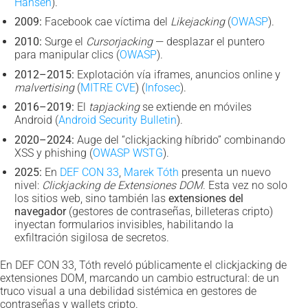
Hansen
).
2009:
Facebook cae víctima del
Likejacking
(
OWASP
).
2010:
Surge el
Cursorjacking
— desplazar el puntero
para manipular clics (
OWASP
).
2012–2015:
Explotación vía iframes, anuncios online y
malvertising
(
MITRE CVE
) (
Infosec
).
2016–2019:
El
tapjacking
se extiende en móviles
Android (
Android Security Bulletin
).
2020–2024:
Auge del “clickjacking híbrido” combinando
XSS y phishing (
OWASP WSTG
).
2025:
En
DEF CON 33
,
Marek Tóth
presenta un nuevo
nivel:
Clickjacking de Extensiones DOM
. Esta vez no solo
los sitios web, sino también las
extensiones del
navegador
(gestores de contraseñas, billeteras cripto)
inyectan formularios invisibles, habilitando la
exfiltración sigilosa de secretos.
En DEF CON 33, Tóth reveló públicamente el clickjacking de
extensiones DOM, marcando un cambio estructural: de un
truco visual a una debilidad sistémica en gestores de
contraseñas y wallets cripto.