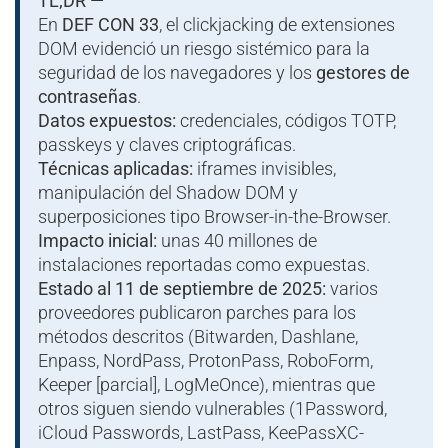
TL;DR —
En
DEF CON 33
, el clickjacking de extensiones
DOM evidenció un riesgo sistémico para la
seguridad de los navegadores y los
gestores de
contraseñas
.
Datos expuestos:
credenciales, códigos TOTP,
passkeys y claves criptográficas.
Técnicas aplicadas:
iframes invisibles,
manipulación del Shadow DOM y
superposiciones tipo Browser-in-the-Browser.
Impacto inicial:
unas 40 millones de
instalaciones reportadas como expuestas.
Estado al 11 de septiembre de 2025:
varios
proveedores publicaron parches para los
métodos descritos (Bitwarden, Dashlane,
Enpass, NordPass, ProtonPass, RoboForm,
Keeper [parcial], LogMeOnce), mientras que
otros siguen siendo vulnerables (1Password,
iCloud Passwords, LastPass, KeePassXC-