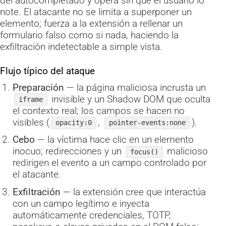
del autocompletado y opera sin que el usuario lo
note. El atacante no se limita a superponer un
elemento; fuerza a la extensión a rellenar un
formulario falso como si nada, haciendo la
exfiltración indetectable a simple vista.
Flujo típico del ataque
Preparación
— la página maliciosa incrusta un
invisible y un Shadow DOM que oculta
iframe
el contexto real; los campos se hacen no
visibles (
,
).
opacity:0
pointer-events:none
Cebo
— la víctima hace clic en un elemento
inocuo; redirecciones y un
malicioso
focus()
redirigen el evento a un campo controlado por
el atacante.
Exfiltración
— la extensión cree que interactúa
con un campo legítimo e inyecta
automáticamente credenciales, TOTP,