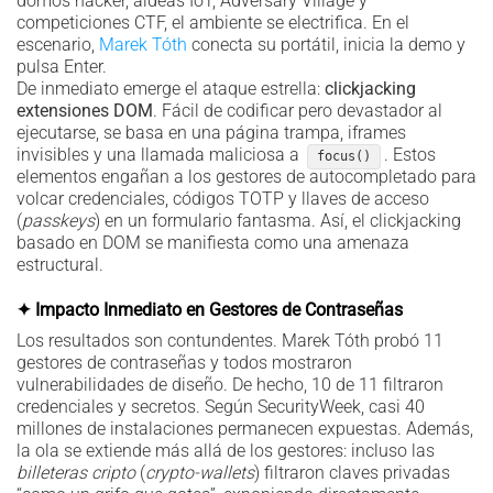
domos hacker, aldeas IoT, Adversary Village y
competiciones CTF, el ambiente se electrifica. En el
escenario,
Marek Tóth
conecta su portátil, inicia la demo y
pulsa Enter.
De inmediato emerge el ataque estrella:
clickjacking
extensiones DOM
. Fácil de codificar pero devastador al
ejecutarse, se basa en una página trampa, iframes
invisibles y una llamada maliciosa a
. Estos
focus()
elementos engañan a los gestores de autocompletado para
volcar credenciales, códigos TOTP y llaves de acceso
(
passkeys
) en un formulario fantasma. Así, el clickjacking
basado en DOM se manifiesta como una amenaza
estructural.
✦ Impacto Inmediato en Gestores de Contraseñas
Los resultados son contundentes. Marek Tóth probó 11
gestores de contraseñas y todos mostraron
vulnerabilidades de diseño. De hecho, 10 de 11 filtraron
credenciales y secretos. Según SecurityWeek, casi 40
millones de instalaciones permanecen expuestas. Además,
la ola se extiende más allá de los gestores: incluso las
billeteras cripto
(
crypto-wallets
) filtraron claves privadas