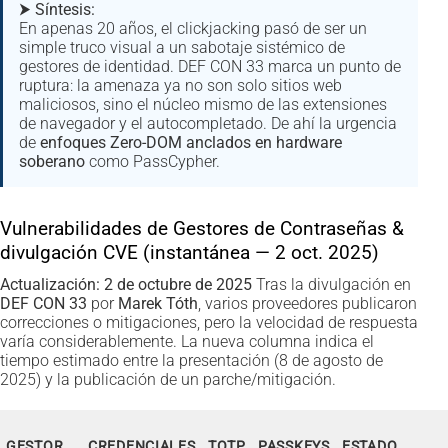
⮞
Síntesis:
En apenas 20 años, el clickjacking pasó de ser un
simple truco visual a un sabotaje sistémico de
gestores de identidad. DEF CON 33 marca un punto de
ruptura: la amenaza ya no son solo sitios web
maliciosos, sino el núcleo mismo de las extensiones
de navegador y el autocompletado. De ahí la urgencia
de
enfoques Zero-DOM anclados en hardware
soberano
como PassCypher.
Vulnerabilidades de Gestores de Contraseñas &
divulgación CVE (instantánea — 2 oct. 2025)
Actualización: 2 de octubre de 2025
Tras la divulgación en
DEF CON 33
por
Marek Tóth
, varios proveedores publicaron
correcciones o mitigaciones, pero la velocidad de respuesta
varía considerablemente. La nueva columna indica el
tiempo estimado entre la presentación (8 de agosto de
2025) y la publicación de un parche/mitigación.
GESTOR
CREDENCIALES
TOTP
PASSKEYS
ESTADO