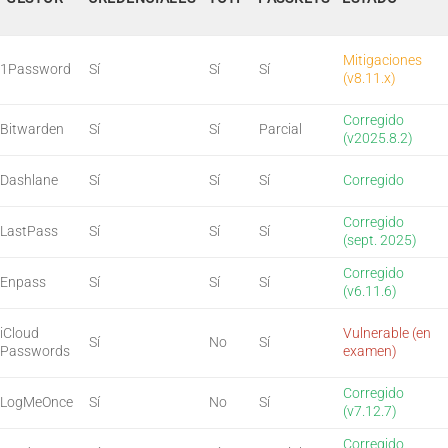
Mitigaciones
1Password
Sí
Sí
Sí
(v8.11.x)
Corregido
Bitwarden
Sí
Sí
Parcial
(v2025.8.2)
Dashlane
Sí
Sí
Sí
Corregido
Corregido
LastPass
Sí
Sí
Sí
(sept. 2025)
Corregido
Enpass
Sí
Sí
Sí
(v6.11.6)
iCloud
Vulnerable (en
Sí
No
Sí
Passwords
examen)
Corregido
LogMeOnce
Sí
No
Sí
(v7.12.7)
Corregido