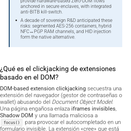
provide hardware-based Zero-DOM flows
anchored in secure enclaves, with integrated
anti-BITB kill-switch.
A decade of sovereign R&D anticipated these
risks: segmented AES-256 containers, hybrid
NFC↔PGP RAM channels, and HID injection
form the native alternative.
¿Qué es el clickjacking de extensiones
basado en el DOM?
DOM-based extension clickjacking
secuestra una
extensión del navegador (gestor de contraseñas o
wallet) abusando del
Document Object Model
.
Una página engañosa enlaza
iframes invisibles
,
Shadow DOM
y una llamada maliciosa a
para provocar el autocompletado en un
focus()
formulario invisible. La extensión «cree» que está