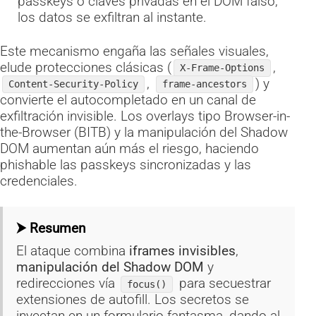
passkeys o claves privadas en el DOM falso;
los datos se exfiltran al instante.
Este mecanismo engaña las señales visuales,
elude protecciones clásicas (
,
X-Frame-Options
,
) y
Content-Security-Policy
frame-ancestors
convierte el autocompletado en un canal de
exfiltración invisible. Los overlays tipo Browser-in-
the-Browser (BITB) y la manipulación del Shadow
DOM aumentan aún más el riesgo, haciendo
phishable las passkeys sincronizadas y las
credenciales.
⮞ Resumen
El ataque combina
iframes invisibles
,
manipulación del Shadow DOM
y
redirecciones vía
para secuestrar
focus()
extensiones de autofill. Los secretos se
inyectan en un formulario fantasma, dando al