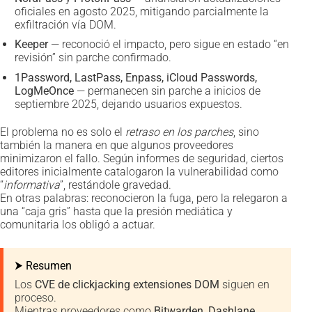
oficiales en agosto 2025, mitigando parcialmente la
exfiltración vía DOM.
Keeper
— reconoció el impacto, pero sigue en estado “en
revisión” sin parche confirmado.
1Password, LastPass, Enpass, iCloud Passwords,
LogMeOnce
— permanecen sin parche a inicios de
septiembre 2025, dejando usuarios expuestos.
El problema no es solo el
retraso en los parches
, sino
también la manera en que algunos proveedores
minimizaron el fallo. Según informes de seguridad, ciertos
editores inicialmente catalogaron la vulnerabilidad como
“
informativa
”, restándole gravedad.
En otras palabras: reconocieron la fuga, pero la relegaron a
una “caja gris” hasta que la presión mediática y
comunitaria los obligó a actuar.
⮞ Resumen
Los
CVE de clickjacking extensiones DOM
siguen en
proceso.
Mientras proveedores como
Bitwarden, Dashlane,