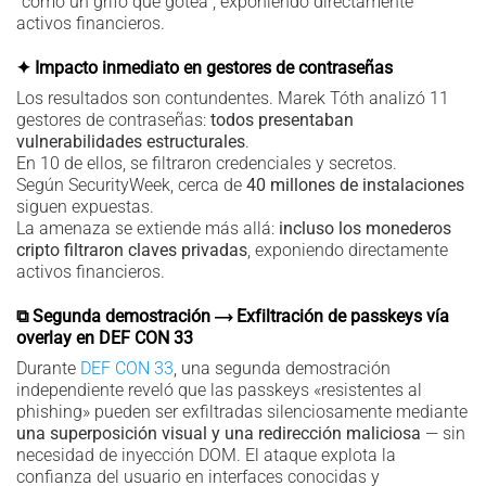
“como un grifo que gotea”, exponiendo directamente
activos financieros.
✦ Impacto inmediato en gestores de contraseñas
Los resultados son contundentes. Marek Tóth analizó 11
gestores de contraseñas:
todos presentaban
vulnerabilidades estructurales
.
En 10 de ellos, se filtraron credenciales y secretos.
Según SecurityWeek, cerca de
40 millones de instalaciones
siguen expuestas.
La amenaza se extiende más allá:
incluso los monederos
cripto filtraron claves privadas
, exponiendo directamente
activos financieros.
⧉ Segunda demostración ⟶ Exfiltración de passkeys vía
overlay en DEF CON 33
Durante
DEF CON 33
, una segunda demostración
independiente reveló que las passkeys «resistentes al
phishing» pueden ser exfiltradas silenciosamente mediante
una superposición visual y una redirección maliciosa
— sin
necesidad de inyección DOM. El ataque explota la
confianza del usuario en interfaces conocidas y