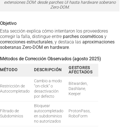
extensiones DOM: desde parches UI hasta hardware soberano
Zero-DOM.
Objetivo
Esta sección explica cómo intentaron los proveedores
corregir la falla, distingue entre
parches cosméticos
y
correcciones estructurales
, y destaca las
aproximaciones
soberanas Zero-DOM en hardware
.
Métodos de Corrección Observados (agosto 2025)
GESTORES
MÉTODO
DESCRIPCIÓN
AFECTADOS
Cambio a modo
Bitwarden,
Restricción de
“on-click” o
Dashlane,
Autocompletado
desactivación
Keeper
por defecto
Bloquear
Filtrado de
autocompletado
ProtonPass,
Subdominios
en subdominios
RoboForm
no autorizados