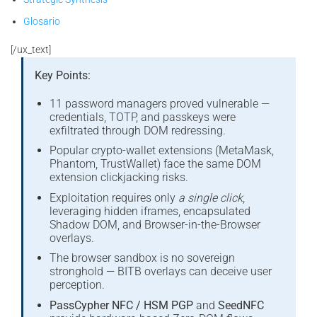
Glosario
[/ux_text]
Key Points:
11 password managers proved vulnerable —
credentials, TOTP, and passkeys were
exfiltrated through DOM redressing.
Popular crypto-wallet extensions (MetaMask,
Phantom, TrustWallet) face the same DOM
extension clickjacking risks.
Exploitation requires only
a single click
,
leveraging hidden iframes, encapsulated
Shadow DOM, and Browser-in-the-Browser
overlays.
The browser sandbox is no sovereign
stronghold — BITB overlays can deceive user
perception.
PassCypher NFC / HSM PGP
and
SeedNFC