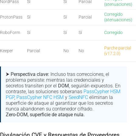
NordPass
Sí
Sí
Parcial
(atenuaciones)
Corregido
ProtonPass
Sí
Sí
Parcial
(atenuaciones)
RoboForm
Sí
Sí
Sí
Corregido
Parche parcial
Keeper
Parcial
No
No
(v17.2.0)
⮞ Perspectiva clave:
Incluso tras correcciones, el
problema persiste: mientras las credenciales y
secretos transiten por el
DOM
, seguirán expuestos. En
contraste, las soluciones soberanas
PassCypher HSM
PGP
,
PassCypher NFC HSM
y
SeedNFC
eliminan la
superficie de ataque al garantizar que los secretos
nunca abandonen su contenedor cifrado.
Zero-DOM, superficie de ataque nula.
Divulgación CVE y Respuestas de Proveedores