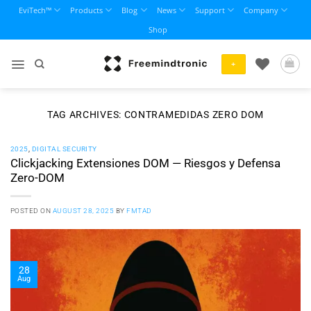
Skip
EviTech™
Products
Blog
News
Support
Company
to
Shop
content
+
TAG ARCHIVES:
CONTRAMEDIDAS ZERO DOM
2025
,
DIGITAL SECURITY
Clickjacking Extensiones DOM — Riesgos y Defensa
Zero-DOM
POSTED ON
AUGUST 28, 2025
BY
FMTAD
28
Aug