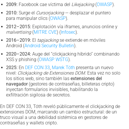
2009:
Facebook cae víctima del
Likejacking
(
OWASP
).
2010:
Surge el
Cursorjacking
— desplazar el puntero
para manipular clics (
OWASP
).
2012–2015:
Explotación vía iframes, anuncios online y
malvertising
(
MITRE CVE
) (
Infosec
).
2016–2019:
El
tapjacking
se extiende en móviles
Android (
Android Security Bulletin
).
2020–2024:
Auge del “clickjacking híbrido” combinando
XSS y phishing (
OWASP WSTG
).
2025:
En
DEF CON 33
,
Marek Tóth
presenta un nuevo
nivel:
Clickjacking de Extensiones DOM
. Esta vez no solo
los sitios web, sino también las
extensiones del
navegador
(gestores de contraseñas, billeteras cripto)
inyectan formularios invisibles, habilitando la
exfiltración sigilosa de secretos.
En DEF CON 33, Tóth reveló públicamente el clickjacking de
extensiones DOM, marcando un cambio estructural: de un
truco visual a una debilidad sistémica en gestores de
contraseñas y wallets cripto.