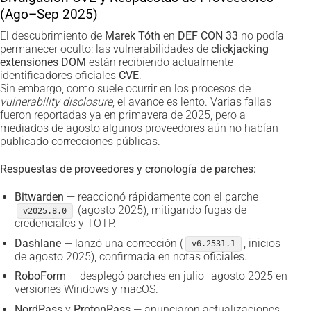
(Ago–Sep 2025)
El descubrimiento de
Marek Tóth
en
DEF CON 33
no podía
permanecer oculto: las vulnerabilidades de
clickjacking
extensiones DOM
están recibiendo actualmente
identificadores oficiales
CVE
.
Sin embargo, como suele ocurrir en los procesos de
vulnerability disclosure
, el avance es lento. Varias fallas
fueron reportadas ya en primavera de 2025, pero a
mediados de agosto algunos proveedores aún no habían
publicado correcciones públicas.
Respuestas de proveedores y cronología de parches:
Bitwarden
— reaccionó rápidamente con el parche
(agosto 2025), mitigando fugas de
v2025.8.0
credenciales y TOTP.
Dashlane
— lanzó una corrección (
, inicios
v6.2531.1
de agosto 2025), confirmada en notas oficiales.
RoboForm
— desplegó parches en julio–agosto 2025 en
versiones Windows y macOS.
NordPass
y
ProtonPass
— anunciaron actualizaciones