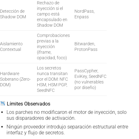
Rechazo de
inyección si el
Detección de
NordPass,
campo está
Shadow DOM
Enpass
encapsulado en
Shadow DOM
Comprobaciones
previas a la
Aislamiento
Bitwarden,
inyección
Contextual
ProtonPass
(iframe,
opacidad, foco)
Los secretos
PassCypher,
Hardware
nunca transitan
EviKey, SeedNFC
Soberano (Zero-
por el DOM: NFC
(no vulnerables
DOM)
HSM, HSM PGP,
por diseño)
SeedNFC
Límites Observados
Los parches no modificaron el motor de inyección, solo
sus disparadores de activación.
Ningún proveedor introdujo separación estructural entre
interfaz y flujo de secretos.