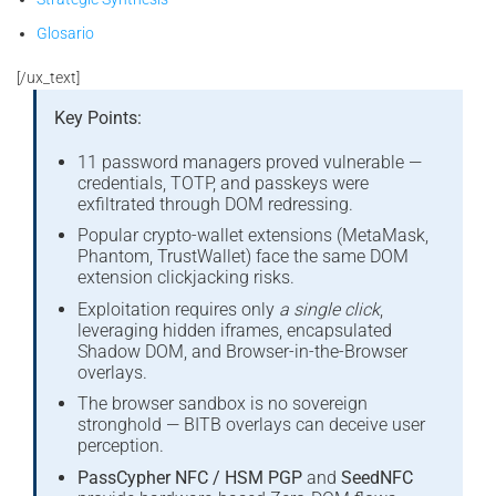
Glosario
[/ux_text]
Key Points:
11 password managers proved vulnerable —
credentials, TOTP, and passkeys were
exfiltrated through DOM redressing.
Popular crypto-wallet extensions (MetaMask,
Phantom, TrustWallet) face the same DOM
extension clickjacking risks.
Exploitation requires only
a single click
,
leveraging hidden iframes, encapsulated
Shadow DOM, and Browser-in-the-Browser
overlays.
The browser sandbox is no sovereign
stronghold — BITB overlays can deceive user
perception.
PassCypher NFC / HSM PGP
and
SeedNFC