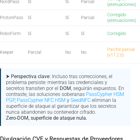
NordPass
Sí
Sí
Parcial
(atenuaciones)
Corregido
ProtonPass
Sí
Sí
Parcial
(atenuaciones)
RoboForm
Sí
Sí
Sí
Corregido
Parche parcial
Keeper
Parcial
No
No
(v17.2.0)
⮞ Perspectiva clave:
Incluso tras correcciones, el
problema persiste: mientras las credenciales y
secretos transiten por el
DOM
, seguirán expuestos. En
contraste, las soluciones soberanas
PassCypher HSM
PGP
,
PassCypher NFC HSM
y
SeedNFC
eliminan la
superficie de ataque al garantizar que los secretos
nunca abandonen su contenedor cifrado.
Zero-DOM, superficie de ataque nula.
Divulgación CVE y Respuestas de Proveedores