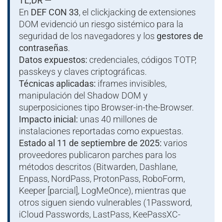
TL;DR —
En
DEF CON 33
, el clickjacking de extensiones
DOM evidenció un riesgo sistémico para la
seguridad de los navegadores y los
gestores de
contraseñas
.
Datos expuestos:
credenciales, códigos TOTP,
passkeys y claves criptográficas.
Técnicas aplicadas:
iframes invisibles,
manipulación del Shadow DOM y
superposiciones tipo Browser-in-the-Browser.
Impacto inicial:
unas 40 millones de
instalaciones reportadas como expuestas.
Estado al 11 de septiembre de 2025:
varios
proveedores publicaron parches para los
métodos descritos (Bitwarden, Dashlane,
Enpass, NordPass, ProtonPass, RoboForm,
Keeper [parcial], LogMeOnce), mientras que
otros siguen siendo vulnerables (1Password,
iCloud Passwords, LastPass, KeePassXC-