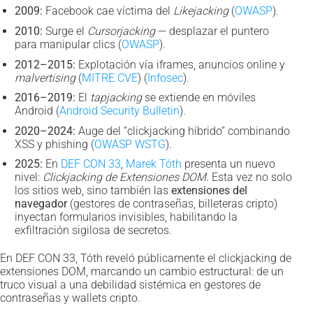
2009:
Facebook cae víctima del
Likejacking
(
OWASP
).
2010:
Surge el
Cursorjacking
— desplazar el puntero
para manipular clics (
OWASP
).
2012–2015:
Explotación vía iframes, anuncios online y
malvertising
(
MITRE CVE
) (
Infosec
).
2016–2019:
El
tapjacking
se extiende en móviles
Android (
Android Security Bulletin
).
2020–2024:
Auge del “clickjacking híbrido” combinando
XSS y phishing (
OWASP WSTG
).
2025:
En
DEF CON 33
,
Marek Tóth
presenta un nuevo
nivel:
Clickjacking de Extensiones DOM
. Esta vez no solo
los sitios web, sino también las
extensiones del
navegador
(gestores de contraseñas, billeteras cripto)
inyectan formularios invisibles, habilitando la
exfiltración sigilosa de secretos.
En DEF CON 33, Tóth reveló públicamente el clickjacking de
extensiones DOM, marcando un cambio estructural: de un
truco visual a una debilidad sistémica en gestores de
contraseñas y wallets cripto.