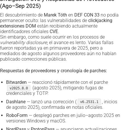
(Ago–Sep 2025)
El descubrimiento de
Marek Tóth
en
DEF CON 33
no podía
permanecer oculto: las vulnerabilidades de
clickjacking
extensiones DOM
están recibiendo actualmente
identificadores oficiales
CVE
.
Sin embargo, como suele ocurrir en los procesos de
vulnerability disclosure
, el avance es lento. Varias fallas
fueron reportadas ya en primavera de 2025, pero a
mediados de agosto algunos proveedores aún no habían
publicado correcciones públicas.
Respuestas de proveedores y cronología de parches:
Bitwarden
— reaccionó rápidamente con el parche
(agosto 2025), mitigando fugas de
v2025.8.0
credenciales y TOTP.
Dashlane
— lanzó una corrección (
, inicios
v6.2531.1
de agosto 2025), confirmada en notas oficiales.
RoboForm
— desplegó parches en julio–agosto 2025 en
versiones Windows y macOS.
NordPass
y
ProtonPass
— anunciaron actualizaciones