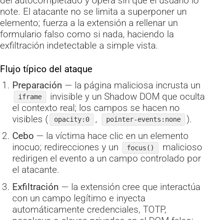
del autocompletado y opera sin que el usuario lo
note. El atacante no se limita a superponer un
elemento; fuerza a la extensión a rellenar un
formulario falso como si nada, haciendo la
exfiltración indetectable a simple vista.
Flujo típico del ataque
Preparación
— la página maliciosa incrusta un
invisible y un Shadow DOM que oculta
iframe
el contexto real; los campos se hacen no
visibles (
,
).
opacity:0
pointer-events:none
Cebo
— la víctima hace clic en un elemento
inocuo; redirecciones y un
malicioso
focus()
redirigen el evento a un campo controlado por
el atacante.
Exfiltración
— la extensión cree que interactúa
con un campo legítimo e inyecta
automáticamente credenciales, TOTP,