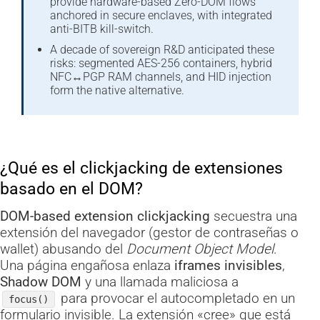
provide hardware-based Zero-DOM flows
anchored in secure enclaves, with integrated
anti-BITB kill-switch.
A decade of sovereign R&D anticipated these
risks: segmented AES-256 containers, hybrid
NFC↔PGP RAM channels, and HID injection
form the native alternative.
¿Qué es el clickjacking de extensiones
basado en el DOM?
DOM-based extension clickjacking
secuestra una
extensión del navegador (gestor de contraseñas o
wallet) abusando del
Document Object Model
.
Una página engañosa enlaza
iframes invisibles
,
Shadow DOM
y una llamada maliciosa a
para provocar el autocompletado en un
focus()
formulario invisible. La extensión «cree» que está