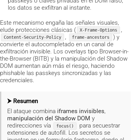
passkeys o claves privadas en el DOM falso;
los datos se exfiltran al instante.
Este mecanismo engaña las señales visuales,
elude protecciones clásicas (
,
X-Frame-Options
,
) y
Content-Security-Policy
frame-ancestors
convierte el autocompletado en un canal de
exfiltración invisible. Los overlays tipo Browser-in-
the-Browser (BITB) y la manipulación del Shadow
DOM aumentan aún más el riesgo, haciendo
phishable las passkeys sincronizadas y las
credenciales.
⮞ Resumen
El ataque combina
iframes invisibles
,
manipulación del Shadow DOM
y
redirecciones vía
para secuestrar
focus()
extensiones de autofill. Los secretos se
inyectan en un formulario fantasma, dando al