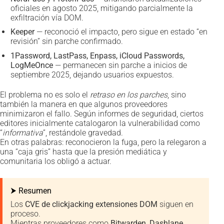
oficiales en agosto 2025, mitigando parcialmente la
exfiltración vía DOM.
Keeper
— reconoció el impacto, pero sigue en estado “en
revisión” sin parche confirmado.
1Password, LastPass, Enpass, iCloud Passwords,
LogMeOnce
— permanecen sin parche a inicios de
septiembre 2025, dejando usuarios expuestos.
El problema no es solo el
retraso en los parches
, sino
también la manera en que algunos proveedores
minimizaron el fallo. Según informes de seguridad, ciertos
editores inicialmente catalogaron la vulnerabilidad como
“
informativa
”, restándole gravedad.
En otras palabras: reconocieron la fuga, pero la relegaron a
una “caja gris” hasta que la presión mediática y
comunitaria los obligó a actuar.
⮞ Resumen
Los
CVE de clickjacking extensiones DOM
siguen en
proceso.
Mientras proveedores como
Bitwarden, Dashlane,