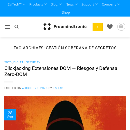
Skip
EviTech™
Products
Blog
News
Support
Company
to
Shop
content
+
TAG ARCHIVES:
GESTIÓN SOBERANA DE SECRETOS
2025
,
DIGITAL SECURITY
Clickjacking Extensiones DOM — Riesgos y Defensa
Zero-DOM
POSTED ON
AUGUST 28, 2025
BY
FMTAD
28
Aug