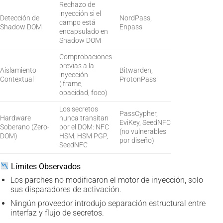
Rechazo de
inyección si el
Detección de
NordPass,
campo está
Shadow DOM
Enpass
encapsulado en
Shadow DOM
Comprobaciones
previas a la
Aislamiento
Bitwarden,
inyección
Contextual
ProtonPass
(iframe,
opacidad, foco)
Los secretos
PassCypher,
Hardware
nunca transitan
EviKey, SeedNFC
Soberano (Zero-
por el DOM: NFC
(no vulnerables
DOM)
HSM, HSM PGP,
por diseño)
SeedNFC
Límites Observados
Los parches no modificaron el motor de inyección, solo
sus disparadores de activación.
Ningún proveedor introdujo separación estructural entre
interfaz y flujo de secretos.