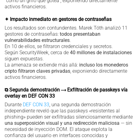
“como un grifo que gotea”, exponiendo directamente
activos financieros.
✦ Impacto inmediato en gestores de contraseñas
Los resultados son contundentes. Marek Tóth analizó 11
gestores de contraseñas:
todos presentaban
vulnerabilidades estructurales
.
En 10 de ellos, se filtraron credenciales y secretos.
Según SecurityWeek, cerca de
40 millones de instalaciones
siguen expuestas.
La amenaza se extiende más allá:
incluso los monederos
cripto filtraron claves privadas
, exponiendo directamente
activos financieros.
⧉ Segunda demostración ⟶ Exfiltración de passkeys vía
overlay en DEF CON 33
Durante
DEF CON 33
, una segunda demostración
independiente reveló que las passkeys «resistentes al
phishing» pueden ser exfiltradas silenciosamente mediante
una superposición visual y una redirección maliciosa
— sin
necesidad de inyección DOM. El ataque explota la
confianza del usuario en interfaces conocidas y