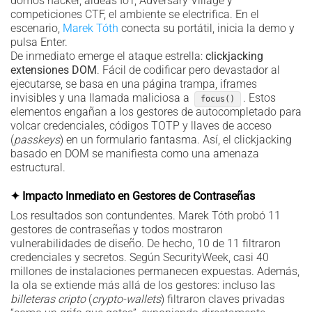
domos hacker, aldeas IoT, Adversary Village y
competiciones CTF, el ambiente se electrifica. En el
escenario,
Marek Tóth
conecta su portátil, inicia la demo y
pulsa Enter.
De inmediato emerge el ataque estrella:
clickjacking
extensiones DOM
. Fácil de codificar pero devastador al
ejecutarse, se basa en una página trampa, iframes
invisibles y una llamada maliciosa a
. Estos
focus()
elementos engañan a los gestores de autocompletado para
volcar credenciales, códigos TOTP y llaves de acceso
(
passkeys
) en un formulario fantasma. Así, el clickjacking
basado en DOM se manifiesta como una amenaza
estructural.
✦ Impacto Inmediato en Gestores de Contraseñas
Los resultados son contundentes. Marek Tóth probó 11
gestores de contraseñas y todos mostraron
vulnerabilidades de diseño. De hecho, 10 de 11 filtraron
credenciales y secretos. Según SecurityWeek, casi 40
millones de instalaciones permanecen expuestas. Además,
la ola se extiende más allá de los gestores: incluso las
billeteras cripto
(
crypto-wallets
) filtraron claves privadas