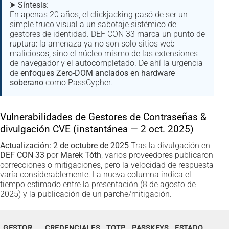
⮞
Síntesis:
En apenas 20 años, el clickjacking pasó de ser un
simple truco visual a un sabotaje sistémico de
gestores de identidad. DEF CON 33 marca un punto de
ruptura: la amenaza ya no son solo sitios web
maliciosos, sino el núcleo mismo de las extensiones
de navegador y el autocompletado. De ahí la urgencia
de
enfoques Zero-DOM anclados en hardware
soberano
como PassCypher.
Vulnerabilidades de Gestores de Contraseñas &
divulgación CVE (instantánea — 2 oct. 2025)
Actualización: 2 de octubre de 2025
Tras la divulgación en
DEF CON 33
por
Marek Tóth
, varios proveedores publicaron
correcciones o mitigaciones, pero la velocidad de respuesta
varía considerablemente. La nueva columna indica el
tiempo estimado entre la presentación (8 de agosto de
2025) y la publicación de un parche/mitigación.
GESTOR
CREDENCIALES
TOTP
PASSKEYS
ESTADO