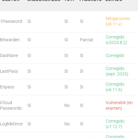
Mitigaciones
1Password
Sí
Sí
Sí
(v8.11.x)
Corregido
Bitwarden
Sí
Sí
Parcial
(v2025.8.2)
Dashlane
Sí
Sí
Sí
Corregido
Corregido
LastPass
Sí
Sí
Sí
(sept. 2025)
Corregido
Enpass
Sí
Sí
Sí
(v6.11.6)
iCloud
Vulnerable (en
Sí
No
Sí
Passwords
examen)
Corregido
LogMeOnce
Sí
No
Sí
(v7.12.7)
Corregido