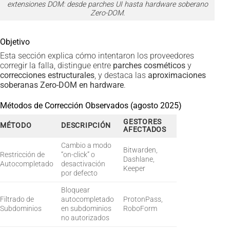
extensiones DOM: desde parches UI hasta hardware soberano
Zero-DOM.
Objetivo
Esta sección explica cómo intentaron los proveedores
corregir la falla, distingue entre
parches cosméticos
y
correcciones estructurales
, y destaca las
aproximaciones
soberanas Zero-DOM en hardware
.
Métodos de Corrección Observados (agosto 2025)
GESTORES
MÉTODO
DESCRIPCIÓN
AFECTADOS
Cambio a modo
Bitwarden,
Restricción de
“on-click” o
Dashlane,
Autocompletado
desactivación
Keeper
por defecto
Bloquear
Filtrado de
autocompletado
ProtonPass,
Subdominios
en subdominios
RoboForm
no autorizados