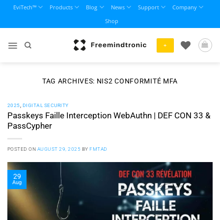
Skip
EviTech™
Products
Blog
News
Support
Company
to
Shop
content
+
TAG ARCHIVES:
NIS2 CONFORMITÉ MFA
2025
,
DIGITAL SECURITY
Passkeys Faille Interception WebAuthn | DEF CON 33 &
PassCypher
POSTED ON
AUGUST 29, 2025
BY
FMTAD
29
Aug