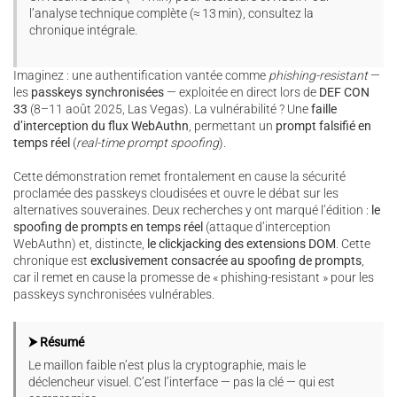
l’analyse technique complète (≈ 13 min), consultez la
chronique intégrale.
Imaginez : une authentification vantée comme
phishing-resistant
—
les
passkeys synchronisées
— exploitée en direct lors de
DEF CON
33
(8–11 août 2025, Las Vegas). La vulnérabilité ? Une
faille
d’interception du flux WebAuthn
, permettant un
prompt falsifié en
temps réel
(
real-time prompt spoofing
).
Cette démonstration remet frontalement en cause la sécurité
proclamée des passkeys cloudisées et ouvre le débat sur les
alternatives souveraines. Deux recherches y ont marqué l’édition :
le
spoofing de prompts en temps réel
(attaque d’interception
WebAuthn) et, distincte,
le clickjacking des extensions DOM
. Cette
chronique est
exclusivement consacrée au spoofing de prompts
,
car il remet en cause la promesse de « phishing-resistant » pour les
passkeys synchronisées vulnérables.
⮞ Résumé
Le maillon faible n’est plus la cryptographie, mais le
déclencheur visuel. C’est l’interface — pas la clé — qui est