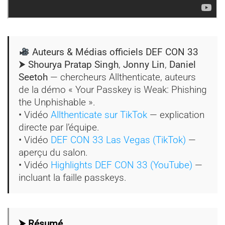
Auteurs & Médias officiels DEF CON 33
⮞ Shourya Pratap Singh
,
Jonny Lin
,
Daniel
Seetoh
— chercheurs Allthenticate, auteurs
de la démo « Your Passkey is Weak: Phishing
the Unphishable ».
• Vidéo
Allthenticate sur TikTok
— explication
directe par l’équipe.
• Vidéo
DEF CON 33 Las Vegas (TikTok)
—
aperçu du salon.
• Vidéo
Highlights DEF CON 33 (YouTube)
—
incluant la faille passkeys.
⮞ Résumé