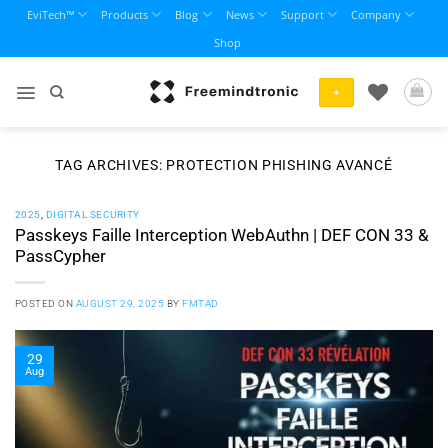
Skip
EviTech™
Products
Blog
News
Support
Company
to
Shop
content
+
TAG ARCHIVES:
PROTECTION PHISHING AVANCÉ
2025
,
DIGITAL SECURITY
Passkeys Faille Interception WebAuthn | DEF CON 33 &
PassCypher
POSTED ON
AUGUST 29, 2025
BY
FMTAD
29
Aug