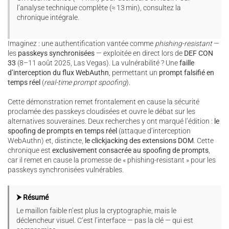
l’analyse technique complète (≈ 13 min), consultez la
chronique intégrale.
Imaginez : une authentification vantée comme
phishing-resistant
—
les
passkeys synchronisées
— exploitée en direct lors de
DEF CON
33
(8–11 août 2025, Las Vegas). La vulnérabilité ? Une
faille
d’interception du flux WebAuthn
, permettant un
prompt falsifié en
temps réel
(
real-time prompt spoofing
).
Cette démonstration remet frontalement en cause la sécurité
proclamée des passkeys cloudisées et ouvre le débat sur les
alternatives souveraines. Deux recherches y ont marqué l’édition :
le
spoofing de prompts en temps réel
(attaque d’interception
WebAuthn) et, distincte,
le clickjacking des extensions DOM
. Cette
chronique est
exclusivement consacrée au spoofing de prompts
,
car il remet en cause la promesse de « phishing-resistant » pour les
passkeys synchronisées vulnérables.
⮞ Résumé
Le maillon faible n’est plus la cryptographie, mais le
déclencheur visuel. C’est l’interface — pas la clé — qui est