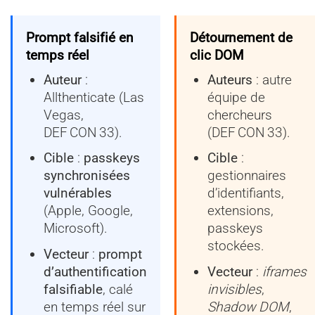
Prompt falsifié en
Détournement de
temps réel
clic DOM
Auteur
:
Auteurs
: autre
Allthenticate (Las
équipe de
Vegas,
chercheurs
DEF CON 33).
(DEF CON 33).
Cible
:
passkeys
Cible
:
synchronisées
gestionnaires
vulnérables
d’identifiants,
(Apple, Google,
extensions,
Microsoft).
passkeys
stockées.
Vecteur
:
prompt
d’authentification
Vecteur
:
iframes
falsifiable
, calé
invisibles
,
en temps réel sur
Shadow DOM
,