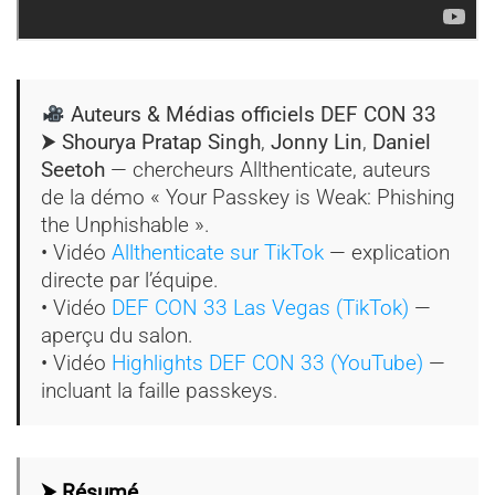
Auteurs & Médias officiels DEF CON 33
⮞ Shourya Pratap Singh
,
Jonny Lin
,
Daniel
Seetoh
— chercheurs Allthenticate, auteurs
de la démo « Your Passkey is Weak: Phishing
the Unphishable ».
• Vidéo
Allthenticate sur TikTok
— explication
directe par l’équipe.
• Vidéo
DEF CON 33 Las Vegas (TikTok)
—
aperçu du salon.
• Vidéo
Highlights DEF CON 33 (YouTube)
—
incluant la faille passkeys.
⮞ Résumé