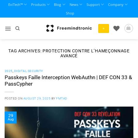
Skip
EviTech™
Products
Blog
News
Support
Company
to
Shop
content
+
TAG ARCHIVES:
PROTECTION CONTRE L’HAMEÇONNAGE
AVANCÉ
2025
,
DIGITAL SECURITY
Passkeys Faille Interception WebAuthn | DEF CON 33 &
PassCypher
POSTED ON
AUGUST 29, 2025
BY
FMTAD
29
Aug