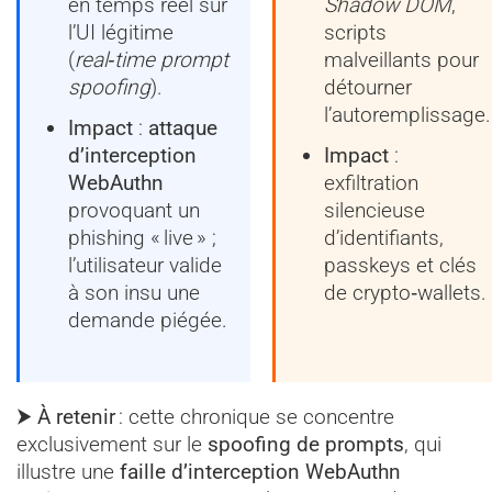
en temps réel sur
Shadow DOM
,
l’UI légitime
scripts
(
real‑time prompt
malveillants pour
spoofing
).
détourner
l’autoremplissage.
Impact
:
attaque
d’interception
Impact
:
WebAuthn
exfiltration
provoquant un
silencieuse
phishing « live » ;
d’identifiants,
l’utilisateur valide
passkeys et clés
à son insu une
de crypto‑wallets.
demande piégée.
⮞ À retenir
: cette chronique se concentre
exclusivement sur le
spoofing de prompts
, qui
illustre une
faille d’interception WebAuthn