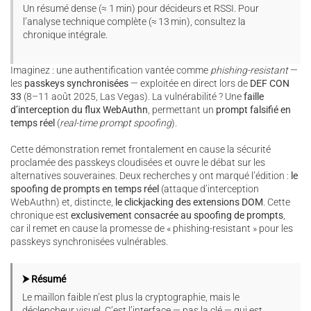
Un résumé dense (≈ 1 min) pour décideurs et RSSI. Pour
l’analyse technique complète (≈ 13 min), consultez la
chronique intégrale.
Imaginez : une authentification vantée comme
phishing-resistant
—
les
passkeys synchronisées
— exploitée en direct lors de
DEF CON
33
(8–11 août 2025, Las Vegas). La vulnérabilité ? Une
faille
d’interception du flux WebAuthn
, permettant un
prompt falsifié en
temps réel
(
real-time prompt spoofing
).
Cette démonstration remet frontalement en cause la sécurité
proclamée des passkeys cloudisées et ouvre le débat sur les
alternatives souveraines. Deux recherches y ont marqué l’édition :
le
spoofing de prompts en temps réel
(attaque d’interception
WebAuthn) et, distincte,
le clickjacking des extensions DOM
. Cette
chronique est
exclusivement consacrée au spoofing de prompts
,
car il remet en cause la promesse de « phishing-resistant » pour les
passkeys synchronisées vulnérables.
⮞ Résumé
Le maillon faible n’est plus la cryptographie, mais le
déclencheur visuel. C’est l’interface — pas la clé — qui est