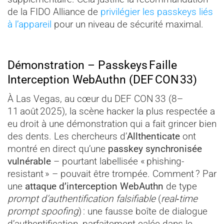
de la FIDO Alliance de
privilégier les passkeys liés
à l’appareil
pour un niveau de sécurité maximal.
Démonstration – Passkeys Faille
Interception WebAuthn (DEF CON 33)
À Las Vegas, au cœur du DEF CON 33 (8–
11 août 2025), la scène hacker la plus respectée a
eu droit à une démonstration qui a fait grincer bien
des dents. Les chercheurs d’
Allthenticate
ont
montré en direct qu’une
passkey synchronisée
vulnérable
– pourtant labellisée « phishing-
resistant » – pouvait être trompée. Comment ? Par
une
attaque d’interception WebAuthn
de type
prompt d’authentification falsifiable
(
real‑time
prompt spoofing
) : une fausse boîte de dialogue
d’authentification, parfaitement calée dans le