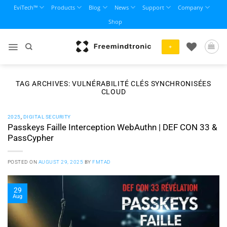
Skip
EviTech™
Products
Blog
News
Support
Company
to
Shop
content
+
TAG ARCHIVES:
VULNÉRABILITÉ CLÉS SYNCHRONISÉES
CLOUD
2025
,
DIGITAL SECURITY
Passkeys Faille Interception WebAuthn | DEF CON 33 &
PassCypher
POSTED ON
AUGUST 29, 2025
BY
FMTAD
29
Aug