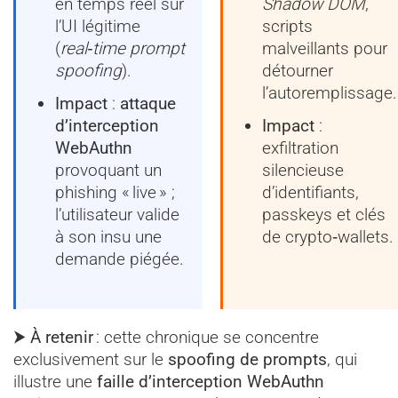
en temps réel sur
Shadow DOM
,
l’UI légitime
scripts
(
real‑time prompt
malveillants pour
spoofing
).
détourner
l’autoremplissage.
Impact
:
attaque
d’interception
Impact
:
WebAuthn
exfiltration
provoquant un
silencieuse
phishing « live » ;
d’identifiants,
l’utilisateur valide
passkeys et clés
à son insu une
de crypto‑wallets.
demande piégée.
⮞ À retenir
: cette chronique se concentre
exclusivement sur le
spoofing de prompts
, qui
illustre une
faille d’interception WebAuthn