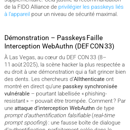
de la FIDO Alliance de
privilégier les passkeys liés
à l’appareil
pour un niveau de sécurité maximal.
Démonstration – Passkeys Faille
Interception WebAuthn (DEF CON 33)
À Las Vegas, au cœur du DEF CON 33 (8–
11 août 2025), la scène hacker la plus respectée a
eu droit à une démonstration qui a fait grincer bien
des dents. Les chercheurs d’
Allthenticate
ont
montré en direct qu’une
passkey synchronisée
vulnérable
– pourtant labellisée « phishing-
resistant » – pouvait être trompée. Comment ? Par
une
attaque d’interception WebAuthn
de type
prompt d’authentification falsifiable
(
real‑time
prompt spoofing
) : une fausse boîte de dialogue
d’authentification, parfaitement calée dans le