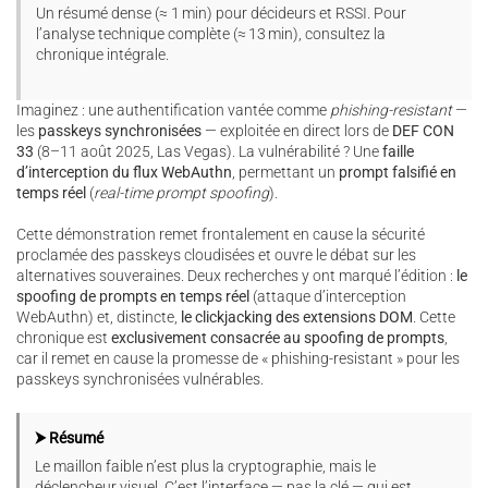
Un résumé dense (≈ 1 min) pour décideurs et RSSI. Pour
l’analyse technique complète (≈ 13 min), consultez la
chronique intégrale.
Imaginez : une authentification vantée comme
phishing-resistant
—
les
passkeys synchronisées
— exploitée en direct lors de
DEF CON
33
(8–11 août 2025, Las Vegas). La vulnérabilité ? Une
faille
d’interception du flux WebAuthn
, permettant un
prompt falsifié en
temps réel
(
real-time prompt spoofing
).
Cette démonstration remet frontalement en cause la sécurité
proclamée des passkeys cloudisées et ouvre le débat sur les
alternatives souveraines. Deux recherches y ont marqué l’édition :
le
spoofing de prompts en temps réel
(attaque d’interception
WebAuthn) et, distincte,
le clickjacking des extensions DOM
. Cette
chronique est
exclusivement consacrée au spoofing de prompts
,
car il remet en cause la promesse de « phishing-resistant » pour les
passkeys synchronisées vulnérables.
⮞ Résumé
Le maillon faible n’est plus la cryptographie, mais le
déclencheur visuel. C’est l’interface — pas la clé — qui est