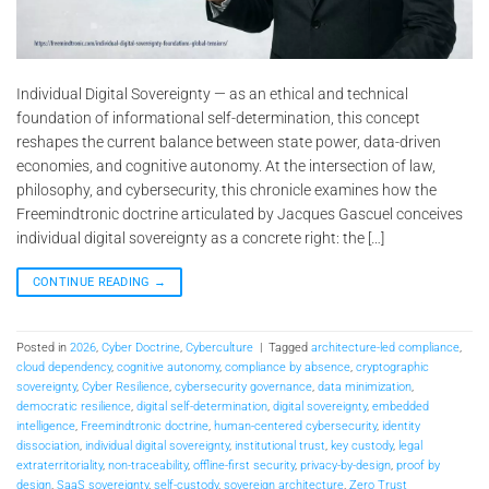
Individual Digital Sovereignty — as an ethical and technical
foundation of informational self-determination, this concept
reshapes the current balance between state power, data-driven
economies, and cognitive autonomy. At the intersection of law,
philosophy, and cybersecurity, this chronicle examines how the
Freemindtronic doctrine articulated by Jacques Gascuel conceives
individual digital sovereignty as a concrete right: the […]
CONTINUE READING
→
Posted in
2026
,
Cyber Doctrine
,
Cyberculture
|
Tagged
architecture-led compliance
,
cloud dependency
,
cognitive autonomy
,
compliance by absence
,
cryptographic
sovereignty
,
Cyber Resilience
,
cybersecurity governance
,
data minimization
,
democratic resilience
,
digital self-determination
,
digital sovereignty
,
embedded
intelligence
,
Freemindtronic doctrine
,
human-centered cybersecurity
,
identity
dissociation
,
individual digital sovereignty
,
institutional trust
,
key custody
,
legal
extraterritoriality
,
non-traceability
,
offline-first security
,
privacy-by-design
,
proof by
design
,
SaaS sovereignty
,
self-custody
,
sovereign architecture
,
Zero Trust