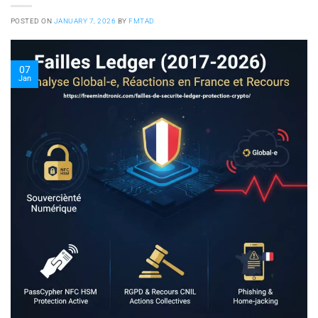
POSTED ON
JANUARY 7, 2026
BY
FMTAD
07
Jan