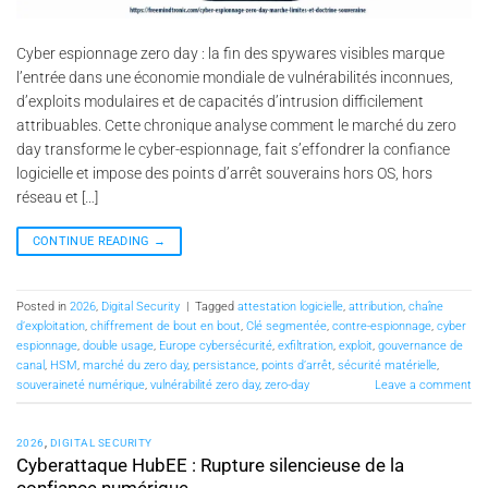
Cyber espionnage zero day : la fin des spywares visibles marque
l’entrée dans une économie mondiale de vulnérabilités inconnues,
d’exploits modulaires et de capacités d’intrusion difficilement
attribuables. Cette chronique analyse comment le marché du zero
day transforme le cyber-espionnage, fait s’effondrer la confiance
logicielle et impose des points d’arrêt souverains hors OS, hors
réseau et […]
CONTINUE READING
→
Posted in
2026
,
Digital Security
|
Tagged
attestation logicielle
,
attribution
,
chaîne
d’exploitation
,
chiffrement de bout en bout
,
Clé segmentée
,
contre-espionnage
,
cyber
espionnage
,
double usage
,
Europe cybersécurité
,
exfiltration
,
exploit
,
gouvernance de
canal
,
HSM
,
marché du zero day
,
persistance
,
points d’arrêt
,
sécurité matérielle
,
souveraineté numérique
,
vulnérabilité zero day
,
zero-day
Leave a comment
2026
,
DIGITAL SECURITY
Cyberattaque HubEE : Rupture silencieuse de la
confiance numérique