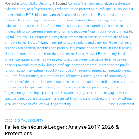
Posted in
2026
,
Digital Security
|
Tagged
AdTech
,
Am I Unique
,
analyse stratégique
cybersécurité
,
anti-fingerprinting
,
architecture de protection numérique
,
AudioContext
fingerprinting
,
BITB
,
blocage avant exécution
,
blocage scripts
,
Brave navigateur
,
browser fingerprinting
,
Browser in the Browser
,
canvas fingerprinting
,
chronique
cybersécurité
,
collecte de métadonnées
,
consentement numérique
,
contre-mesures
fingerprinting
,
contre-renseignement numérique
,
Cover Your Tracks
,
cybercriminalité
,
Digital Security
,
EFF
,
empreinte navigateur
,
empreinte numérique
,
empreinte réseau
,
entropie numérique
,
ePrivacy fingerprinting
,
extensions anti-tracking
,
Freemindtronic
,
graphes relationnels
,
identification probabiliste
,
iframe fingerprinting
,
iframe tracking
,
illusion du consentement
,
métadonnées numériques
,
Mullvad Browser
,
mythe vie
privée
,
navigateurs orientés vie privée
,
navigation privée
,
paradoxe de la vie privée
,
phishing avancé
,
privacy-by-design
,
profilage comportemental
,
protection vie privée
,
randomisation navigateur
,
réduction surface API
,
renseignement par métadonnées
,
RGPD et fingerprinting
,
sécurité digitale
,
sécurité navigateur
,
sécurité numérique
,
souveraineté des métadonnées
,
souveraineté numérique
,
standardisation navigateur
,
surveillance étatique
,
surveillance numérique
,
surveillance publicitaire
,
tests
fingerprinting
,
TLS fingerprinting
,
Tor Browser
,
traçage inter-sites
,
traçage invisible
,
traçage sans cookies
,
traçage transversal
,
tracking sans cookies
,
unicité navigateur
,
VPN limites vie privée
,
WebGL fingerprinting
Leave a comment
2026
,
DIGITAL SECURITY
Failles de sécurité Ledger : Analyse 2017-2026 &
Protections