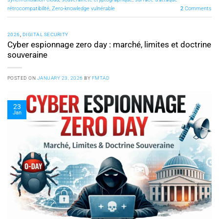
rétrocompatibilité
,
Zero-knowledge vulnérable
2
Comments
2026
,
DIGITAL SECURITY
Cyber espionnage zero day : marché, limites et doctrine
souveraine
POSTED ON
JANUARY 23, 2026
BY
FMTAD
23
Jan