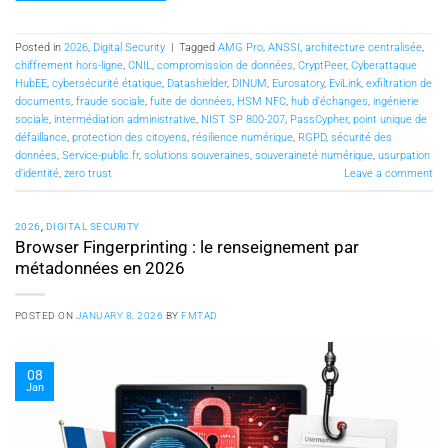
Posted in
2026
,
Digital Security
|
Tagged
AMG Pro
,
ANSSI
,
architecture centralisée
,
chiffrement hors-ligne
,
CNIL
,
compromission de données
,
CryptPeer
,
Cyberattaque
HubEE
,
cybersécurité étatique
,
Datashielder
,
DINUM
,
Eurosatory
,
EviLink
,
exfiltration de
documents
,
fraude sociale
,
fuite de données
,
HSM NFC
,
hub d’échanges
,
ingénierie
sociale
,
intermédiation administrative
,
NIST SP 800-207
,
PassCypher
,
point unique de
défaillance
,
protection des citoyens
,
résilience numérique
,
RGPD
,
sécurité des
données
,
Service-public.fr
,
solutions souveraines
,
souveraineté numérique
,
usurpation
d’identité
,
zero trust
Leave a comment
2026
,
DIGITAL SECURITY
Browser Fingerprinting : le renseignement par
métadonnées en 2026
POSTED ON
JANUARY 8, 2026
BY
FMTAD
08
Jan