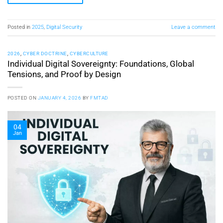
Posted in
2025
,
Digital Security
Leave a comment
2026
,
CYBER DOCTRINE
,
CYBERCULTURE
Individual Digital Sovereignty: Foundations, Global
Tensions, and Proof by Design
POSTED ON
JANUARY 4, 2026
BY
FMTAD
04
Jan