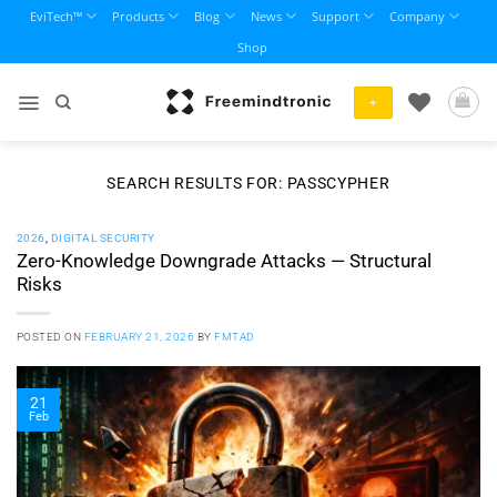
Skip
EviTech™
Products
Blog
News
Support
Company
to
Shop
content
+
SEARCH RESULTS FOR:
PASSCYPHER
2026
,
DIGITAL SECURITY
Zero-Knowledge Downgrade Attacks — Structural
Risks
POSTED ON
FEBRUARY 21, 2026
BY
FMTAD
21
Feb