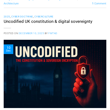
Architecture
1
Comment
2025
,
CYBER DOCTRINE
,
CYBERCULTURE
Uncodified UK constitution & digital sovereignty
POSTED ON
DECEMBER 10, 2025
BY
FMTAD
10
Dec