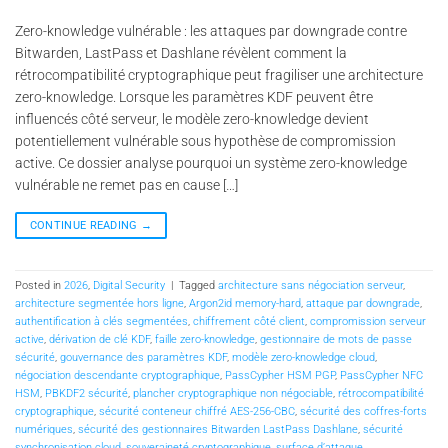
Zero-knowledge vulnérable : les attaques par downgrade contre
Bitwarden, LastPass et Dashlane révèlent comment la
rétrocompatibilité cryptographique peut fragiliser une architecture
zero-knowledge. Lorsque les paramètres KDF peuvent être
influencés côté serveur, le modèle zero-knowledge devient
potentiellement vulnérable sous hypothèse de compromission
active. Ce dossier analyse pourquoi un système zero-knowledge
vulnérable ne remet pas en cause […]
CONTINUE READING
→
Posted in
2026
,
Digital Security
|
Tagged
architecture sans négociation serveur
,
architecture segmentée hors ligne
,
Argon2id memory-hard
,
attaque par downgrade
,
authentification à clés segmentées
,
chiffrement côté client
,
compromission serveur
active
,
dérivation de clé KDF
,
faille zero-knowledge
,
gestionnaire de mots de passe
sécurité
,
gouvernance des paramètres KDF
,
modèle zero-knowledge cloud
,
négociation descendante cryptographique
,
PassCypher HSM PGP
,
PassCypher NFC
HSM
,
PBKDF2 sécurité
,
plancher cryptographique non négociable
,
rétrocompatibilité
cryptographique
,
sécurité conteneur chiffré AES-256-CBC
,
sécurité des coffres-forts
numériques
,
sécurité des gestionnaires Bitwarden LastPass Dashlane
,
sécurité
synchronisation cloud
,
souveraineté cryptographique
,
surface d’attaque