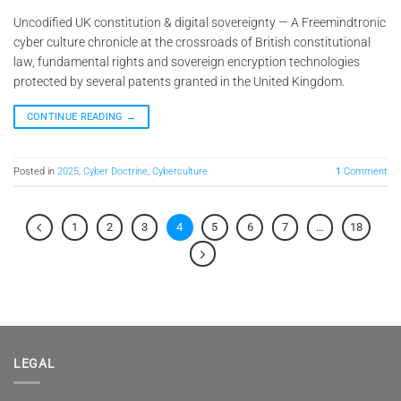
Uncodified UK constitution & digital sovereignty — A Freemindtronic
cyber culture chronicle at the crossroads of British constitutional
law, fundamental rights and sovereign encryption technologies
protected by several patents granted in the United Kingdom.
CONTINUE READING
→
Posted in
2025
,
Cyber Doctrine
,
Cyberculture
1
Comment
1
2
3
4
5
6
7
…
18
LEGAL