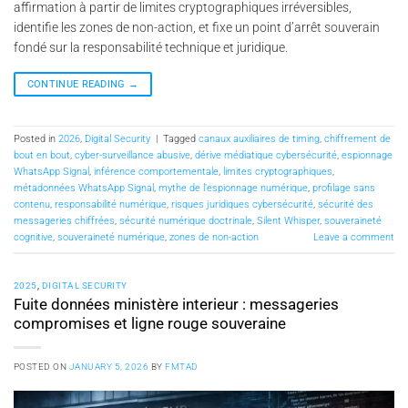
affirmation à partir de limites cryptographiques irréversibles,
identifie les zones de non-action, et fixe un point d’arrêt souverain
fondé sur la responsabilité technique et juridique.
CONTINUE READING
→
Posted in
2026
,
Digital Security
|
Tagged
canaux auxiliaires de timing
,
chiffrement de
bout en bout
,
cyber-surveillance abusive
,
dérive médiatique cybersécurité
,
espionnage
WhatsApp Signal
,
inférence comportementale
,
limites cryptographiques
,
métadonnées WhatsApp Signal
,
mythe de l’espionnage numérique
,
profilage sans
contenu
,
responsabilité numérique
,
risques juridiques cybersécurité
,
sécurité des
messageries chiffrées
,
sécurité numérique doctrinale
,
Silent Whisper
,
souveraineté
cognitive
,
souveraineté numérique
,
zones de non-action
Leave a comment
2025
,
DIGITAL SECURITY
Fuite données ministère interieur : messageries
compromises et ligne rouge souveraine
POSTED ON
JANUARY 5, 2026
BY
FMTAD