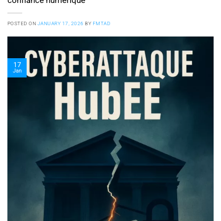
POSTED ON
JANUARY 17, 2026
BY
FMTAD
17
Jan