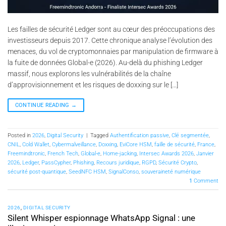
Les failles de sécurité Ledger sont au cœur des préoccupations des
investisseurs depuis 2017. Cette chronique analyse l’évolution des
menaces, du vol de cryptomonnaies par manipulation de firmware à
la fuite de données Global-e (2026). Au-delà du phishing Ledger
massif, nous explorons les vulnérabilités de la chaîne
d’approvisionnement et les risques de doxxing sur le […]
CONTINUE READING
→
Posted in
2026
,
Digital Security
|
Tagged
Authentification passive
,
Clé segmentée
,
CNIL
,
Cold Wallet
,
Cybermalveillance
,
Doxxing
,
EviCore HSM
,
faille de sécurité
,
France
,
Freemindtronic
,
French Tech
,
Global-e
,
Home-jacking
,
Intersec Awards 2026
,
Janvier
2026
,
Ledger
,
PassCypher
,
Phishing
,
Recours juridique
,
RGPD
,
Sécurité Crypto
,
sécurité post-quantique
,
SeedNFC HSM
,
SignalConso
,
souveraineté numérique
1
Comment
2026
,
DIGITAL SECURITY
Silent Whisper espionnage WhatsApp Signal : une