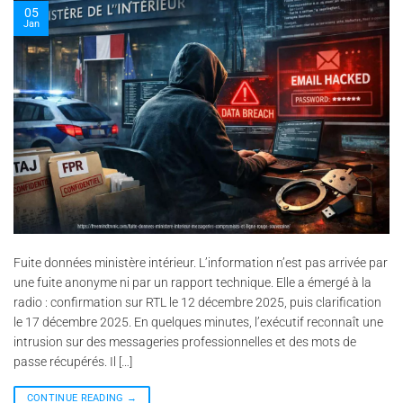
05
Jan
Fuite données ministère intérieur. L’information n’est pas arrivée par
une fuite anonyme ni par un rapport technique. Elle a émergé à la
radio : confirmation sur RTL le 12 décembre 2025, puis clarification
le 17 décembre 2025. En quelques minutes, l’exécutif reconnaît une
intrusion sur des messageries professionnelles et des mots de
passe récupérés. Il […]
CONTINUE READING
→