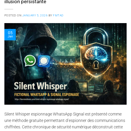
illusion persistante
POSTED ON
JANUARY 5, 2026
BY
FMTAD
05
Jan
Silent Whisper espionnage WhatsApp Signal est présenté comme
une méthode gratuite permettant d’espionner des communications
chiffrées. Cette chronique de sécurité numérique déconstruit cette