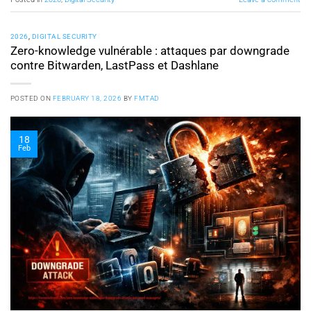
2026
,
DIGITAL SECURITY
Zero-knowledge vulnérable : attaques par downgrade
contre Bitwarden, LastPass et Dashlane
POSTED ON
FEBRUARY 18, 2026
BY
FMTAD
18
Feb