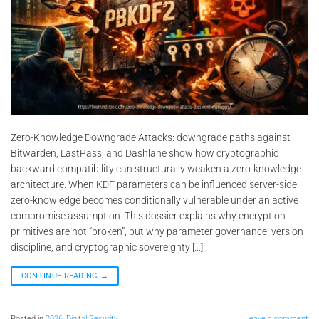
Zero-Knowledge Downgrade Attacks: downgrade paths against
Bitwarden, LastPass, and Dashlane show how cryptographic
backward compatibility can structurally weaken a zero-knowledge
architecture. When KDF parameters can be influenced server-side,
zero-knowledge becomes conditionally vulnerable under an active
compromise assumption. This dossier explains why encryption
primitives are not “broken”, but why parameter governance, version
discipline, and cryptographic sovereignty […]
CONTINUE READING
→
Posted in
2026
,
Digital Security
Leave a comment