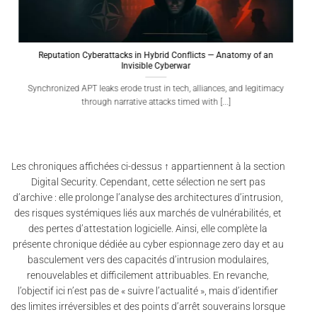
Reputation Cyberattacks in Hybrid Conflicts — Anatomy of an
Invisible Cyberwar
Synchronized APT leaks erode trust in tech, alliances, and legitimacy
through narrative attacks timed with [...]
Les chroniques affichées ci-dessus ↑ appartiennent à la section
Digital Security. Cependant, cette sélection ne sert pas
d’archive : elle prolonge l’analyse des architectures d’intrusion,
des risques systémiques liés aux marchés de vulnérabilités, et
des pertes d’attestation logicielle. Ainsi, elle complète la
présente chronique dédiée au cyber espionnage zero day et au
basculement vers des capacités d’intrusion modulaires,
renouvelables et difficilement attribuables. En revanche,
l’objectif ici n’est pas de « suivre l’actualité », mais d’identifier
des limites irréversibles et des points d’arrêt souverains lorsque