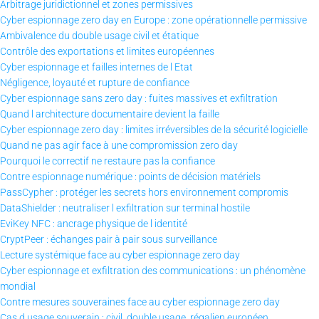
Arbitrage juridictionnel et zones permissives
Cyber espionnage zero day en Europe : zone opérationnelle permissive
Ambivalence du double usage civil et étatique
Contrôle des exportations et limites européennes
Cyber espionnage et failles internes de l Etat
Négligence, loyauté et rupture de confiance
Cyber espionnage sans zero day : fuites massives et exfiltration
Quand l architecture documentaire devient la faille
Cyber espionnage zero day : limites irréversibles de la sécurité logicielle
Quand ne pas agir face à une compromission zero day
Pourquoi le correctif ne restaure pas la confiance
Contre espionnage numérique : points de décision matériels
PassCypher : protéger les secrets hors environnement compromis
DataShielder : neutraliser l exfiltration sur terminal hostile
EviKey NFC : ancrage physique de l identité
CryptPeer : échanges pair à pair sous surveillance
Lecture systémique face au cyber espionnage zero day
Cyber espionnage et exfiltration des communications : un phénomène
mondial
Contre mesures souveraines face au cyber espionnage zero day
Cas d usage souverain : civil, double usage, régalien européen