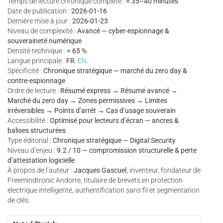
Temps de lecture chronique complète :
≈ 35–40 minutes
Date de publication :
2026-01-16
Dernière mise à jour :
2026-01-23
Niveau de complexité :
Avancé — cyber-espionnage &
souveraineté numérique
Densité technique :
≈ 65 %
Langue principale :
FR
.
EN
.
Spécificité :
Chronique stratégique — marché du zero day &
contre-espionnage
Ordre de lecture :
Résumé express → Résumé avancé →
Marché du zero day → Zones permissives → Limites
irréversibles → Points d’arrêt → Cas d’usage souverain
Accessibilité :
Optimisé pour lecteurs d’écran — ancres &
balises structurées
Type éditorial :
Chronique stratégique — Digital Security
Niveau d’enjeu :
9.2 / 10 — compromission structurelle & perte
d’attestation logicielle
À propos de l’auteur :
Jacques Gascuel
, inventeur, fondateur de
Freemindtronic Andorre, titulaire de brevets en protection
électrique intelligente, authentification sans fil et segmentation
de clés.