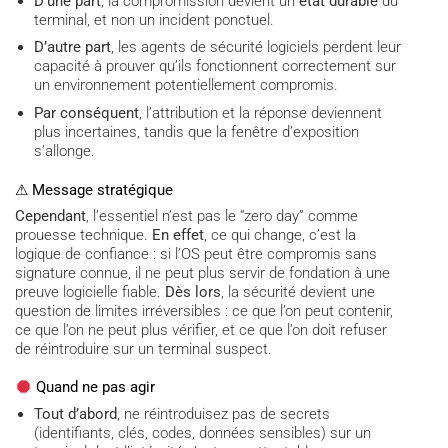
D’une part
, la compromission devient un
état durable
du
terminal, et non un incident ponctuel.
D’autre part
, les agents de sécurité logiciels perdent leur
capacité à prouver qu’ils fonctionnent correctement sur
un environnement potentiellement compromis.
Par conséquent
, l’attribution et la réponse deviennent
plus incertaines, tandis que la fenêtre d’exposition
s’allonge.
⚠ Message stratégique
Cependant
, l’essentiel n’est pas le “zero day” comme
prouesse technique.
En effet
, ce qui change, c’est la
logique de confiance : si l’OS peut être compromis sans
signature connue, il ne peut plus servir de fondation à une
preuve logicielle fiable.
Dès lors
, la sécurité devient une
question de limites irréversibles : ce que l’on peut contenir,
ce que l’on ne peut plus vérifier, et ce que l’on doit refuser
de réintroduire sur un terminal suspect.
Quand ne pas agir
Tout d’abord
, ne réintroduisez pas de secrets
(identifiants, clés, codes, données sensibles) sur un