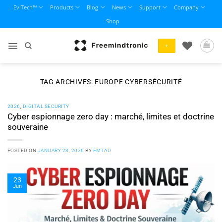
Skip
EviTech™
Products
Blog
News
Support
Company
to
Shop
content
+
TAG ARCHIVES:
EUROPE CYBERSÉCURITÉ
2026
,
DIGITAL SECURITY
Cyber espionnage zero day : marché, limites et doctrine
souveraine
POSTED ON
JANUARY 23, 2026
BY
FMTAD
23
Jan