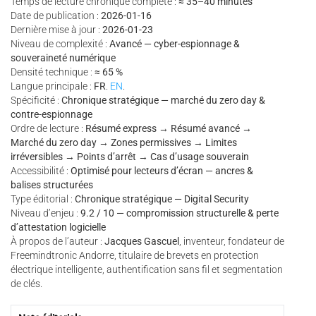
Temps de lecture chronique complète :
≈ 35–40 minutes
Date de publication :
2026-01-16
Dernière mise à jour :
2026-01-23
Niveau de complexité :
Avancé — cyber-espionnage &
souveraineté numérique
Densité technique :
≈ 65 %
Langue principale :
FR
.
EN
.
Spécificité :
Chronique stratégique — marché du zero day &
contre-espionnage
Ordre de lecture :
Résumé express → Résumé avancé →
Marché du zero day → Zones permissives → Limites
irréversibles → Points d’arrêt → Cas d’usage souverain
Accessibilité :
Optimisé pour lecteurs d’écran — ancres &
balises structurées
Type éditorial :
Chronique stratégique — Digital Security
Niveau d’enjeu :
9.2 / 10 — compromission structurelle & perte
d’attestation logicielle
À propos de l’auteur :
Jacques Gascuel
, inventeur, fondateur de
Freemindtronic Andorre, titulaire de brevets en protection
électrique intelligente, authentification sans fil et segmentation
de clés.