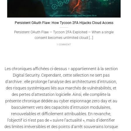
Persistent OAuth Flaw: How Tycoon 2FA Hijacks Cloud Access
Persistent OAuth Flaw — Tycoon 2FA Exploited — When a single
consent becomes unlimited cloud [...]
1 COMMENT
Les chroniques affichées ci-dessus ↑ appartiennent à la section
Digital Security. Cependant, cette sélection ne sert pas
d’archive : elle prolonge l’analyse des architectures d’intrusion,
des risques systémiques liés aux marchés de vulnérabilités, et
des pertes d’attestation logicielle. Ainsi, elle complète la
présente chronique dédiée au cyber espionnage zero day et au
basculement vers des capacités d’intrusion modulaires,
renouvelables et difficilement attribuables. En revanche,
l’objectif ici n’est pas de « suivre l’actualité », mais d’identifier
des limites irréversibles et des points d’arrêt souverains lorsque