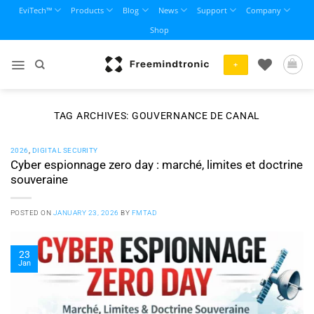
Skip
EviTech™
Products
Blog
News
Support
Company
to
Shop
content
+
TAG ARCHIVES:
GOUVERNANCE DE CANAL
2026
,
DIGITAL SECURITY
Cyber espionnage zero day : marché, limites et doctrine
souveraine
POSTED ON
JANUARY 23, 2026
BY
FMTAD
23
Jan