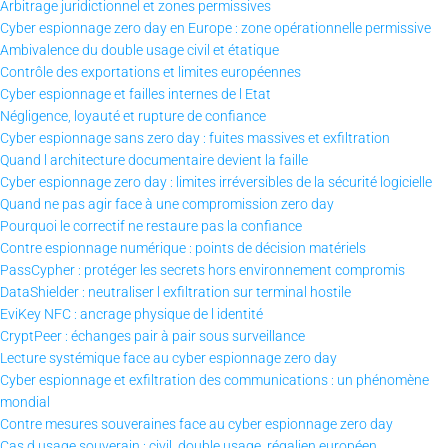
Arbitrage juridictionnel et zones permissives
Cyber espionnage zero day en Europe : zone opérationnelle permissive
Ambivalence du double usage civil et étatique
Contrôle des exportations et limites européennes
Cyber espionnage et failles internes de l Etat
Négligence, loyauté et rupture de confiance
Cyber espionnage sans zero day : fuites massives et exfiltration
Quand l architecture documentaire devient la faille
Cyber espionnage zero day : limites irréversibles de la sécurité logicielle
Quand ne pas agir face à une compromission zero day
Pourquoi le correctif ne restaure pas la confiance
Contre espionnage numérique : points de décision matériels
PassCypher : protéger les secrets hors environnement compromis
DataShielder : neutraliser l exfiltration sur terminal hostile
EviKey NFC : ancrage physique de l identité
CryptPeer : échanges pair à pair sous surveillance
Lecture systémique face au cyber espionnage zero day
Cyber espionnage et exfiltration des communications : un phénomène
mondial
Contre mesures souveraines face au cyber espionnage zero day
Cas d usage souverain : civil, double usage, régalien européen