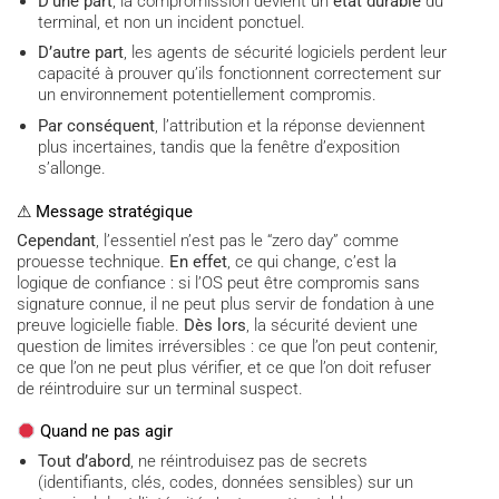
D’une part
, la compromission devient un
état durable
du
terminal, et non un incident ponctuel.
D’autre part
, les agents de sécurité logiciels perdent leur
capacité à prouver qu’ils fonctionnent correctement sur
un environnement potentiellement compromis.
Par conséquent
, l’attribution et la réponse deviennent
plus incertaines, tandis que la fenêtre d’exposition
s’allonge.
⚠ Message stratégique
Cependant
, l’essentiel n’est pas le “zero day” comme
prouesse technique.
En effet
, ce qui change, c’est la
logique de confiance : si l’OS peut être compromis sans
signature connue, il ne peut plus servir de fondation à une
preuve logicielle fiable.
Dès lors
, la sécurité devient une
question de limites irréversibles : ce que l’on peut contenir,
ce que l’on ne peut plus vérifier, et ce que l’on doit refuser
de réintroduire sur un terminal suspect.
Quand ne pas agir
Tout d’abord
, ne réintroduisez pas de secrets
(identifiants, clés, codes, données sensibles) sur un