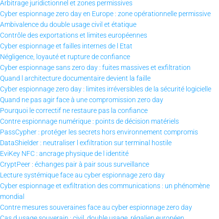
Arbitrage juridictionnel et zones permissives
Cyber espionnage zero day en Europe : zone opérationnelle permissive
Ambivalence du double usage civil et étatique
Contrôle des exportations et limites européennes
Cyber espionnage et failles internes de l Etat
Négligence, loyauté et rupture de confiance
Cyber espionnage sans zero day : fuites massives et exfiltration
Quand l architecture documentaire devient la faille
Cyber espionnage zero day : limites irréversibles de la sécurité logicielle
Quand ne pas agir face à une compromission zero day
Pourquoi le correctif ne restaure pas la confiance
Contre espionnage numérique : points de décision matériels
PassCypher : protéger les secrets hors environnement compromis
DataShielder : neutraliser l exfiltration sur terminal hostile
EviKey NFC : ancrage physique de l identité
CryptPeer : échanges pair à pair sous surveillance
Lecture systémique face au cyber espionnage zero day
Cyber espionnage et exfiltration des communications : un phénomène
mondial
Contre mesures souveraines face au cyber espionnage zero day
Cas d usage souverain : civil, double usage, régalien européen