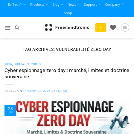
Skip
EviTech™
Products
Blog
News
Support
Company
to
Shop
content
+
TAG ARCHIVES:
VULNÉRABILITÉ ZERO DAY
2026
,
DIGITAL SECURITY
Cyber espionnage zero day : marché, limites et doctrine
souveraine
POSTED ON
JANUARY 23, 2026
BY
FMTAD
23
Jan