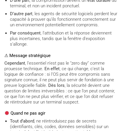
D’une part
, la compromission devient un
état durable
du
terminal, et non un incident ponctuel.
D’autre part
, les agents de sécurité logiciels perdent leur
capacité à prouver qu’ils fonctionnent correctement sur
un environnement potentiellement compromis.
Par conséquent
, l’attribution et la réponse deviennent
plus incertaines, tandis que la fenêtre d’exposition
s’allonge.
⚠ Message stratégique
Cependant
, l’essentiel n’est pas le “zero day” comme
prouesse technique.
En effet
, ce qui change, c’est la
logique de confiance : si l’OS peut être compromis sans
signature connue, il ne peut plus servir de fondation à une
preuve logicielle fiable.
Dès lors
, la sécurité devient une
question de limites irréversibles : ce que l’on peut contenir,
ce que l’on ne peut plus vérifier, et ce que l’on doit refuser
de réintroduire sur un terminal suspect.
Quand ne pas agir
Tout d’abord
, ne réintroduisez pas de secrets
(identifiants, clés, codes, données sensibles) sur un