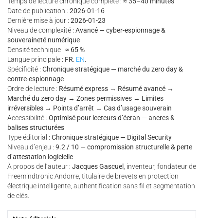
Temps de lecture chronique complète :
≈ 35–40 minutes
Date de publication :
2026-01-16
Dernière mise à jour :
2026-01-23
Niveau de complexité :
Avancé — cyber-espionnage &
souveraineté numérique
Densité technique :
≈ 65 %
Langue principale :
FR
.
EN
.
Spécificité :
Chronique stratégique — marché du zero day &
contre-espionnage
Ordre de lecture :
Résumé express → Résumé avancé →
Marché du zero day → Zones permissives → Limites
irréversibles → Points d’arrêt → Cas d’usage souverain
Accessibilité :
Optimisé pour lecteurs d’écran — ancres &
balises structurées
Type éditorial :
Chronique stratégique — Digital Security
Niveau d’enjeu :
9.2 / 10 — compromission structurelle & perte
d’attestation logicielle
À propos de l’auteur :
Jacques Gascuel
, inventeur, fondateur de
Freemindtronic Andorre, titulaire de brevets en protection
électrique intelligente, authentification sans fil et segmentation
de clés.