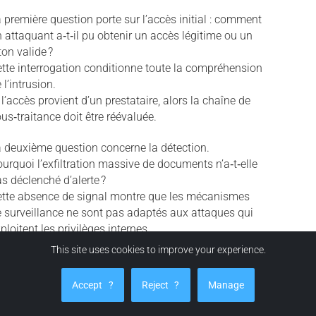
 première question porte sur l’accès initial : comment
 attaquant a‑t‑il pu obtenir un accès légitime ou un
ton valide ?
tte interrogation conditionne toute la compréhension
 l’intrusion.
 l’accès provient d’un prestataire, alors la chaîne de
us‑traitance doit être réévaluée.
 deuxième question concerne la détection.
urquoi l’exfiltration massive de documents n’a‑t‑elle
s déclenché d’alerte ?
ette absence de signal montre que les mécanismes
 surveillance ne sont pas adaptés aux attaques qui
ploitent les privilèges internes.
This site uses cookies to improve your experience.
 troisième question touche à la transparence.
urquoi les usagers n’ont‑ils pas été informés
Accept
?
Reject
?
Manage
dividuellement ?
tte omission complique la capacité des citoyens à