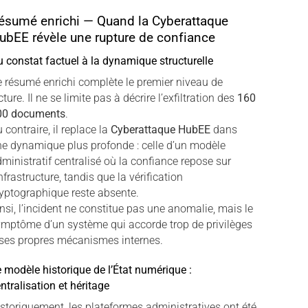
ésumé enrichi — Quand la Cyberattaque
ubEE révèle une rupture de confiance
 constat factuel à la dynamique structurelle
 résumé enrichi complète le premier niveau de
cture. Il ne se limite pas à décrire l’exfiltration des
160
00 documents
.
 contraire, il replace la
Cyberattaque HubEE
dans
e dynamique plus profonde : celle d’un modèle
ministratif centralisé où la confiance repose sur
infrastructure, tandis que la vérification
yptographique reste absente.
nsi, l’incident ne constitue pas une anomalie, mais le
mptôme d’un système qui accorde trop de privilèges
ses propres mécanismes internes.
 modèle historique de l’État numérique :
ntralisation et héritage
storiquement, les plateformes administratives ont été