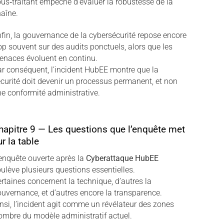
us‑traitant empêche d’évaluer la robustesse de la
aîne.
fin, la gouvernance de la cybersécurité repose encore
op souvent sur des audits ponctuels, alors que les
naces évoluent en continu.
r conséquent, l’incident HubEE montre que la
curité doit devenir un processus permanent, et non
e conformité administrative.
hapitre 9 — Les questions que l’enquête met
ur la table
enquête ouverte après la
Cyberattaque HubEE
ulève plusieurs questions essentielles.
rtaines concernent la technique, d’autres la
uvernance, et d’autres encore la transparence.
nsi, l’incident agit comme un révélateur des zones
ombre du modèle administratif actuel.