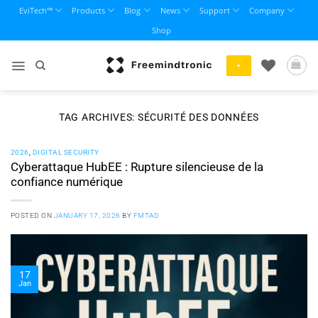
Skip
EviTech™
Products
Blog
News
Support
Company
to
Shop
content
+
TAG ARCHIVES:
SÉCURITÉ DES DONNÉES
2026
,
DIGITAL SECURITY
Cyberattaque HubEE : Rupture silencieuse de la
confiance numérique
POSTED ON
JANUARY 17, 2026
BY
FMTAD
17
Jan