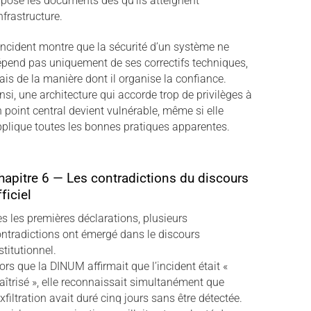
pose les documents dès qu’ils atteignent
infrastructure.
incident montre que la sécurité d’un système ne
pend pas uniquement de ses correctifs techniques,
is de la manière dont il organise la confiance.
nsi, une architecture qui accorde trop de privilèges à
 point central devient vulnérable, même si elle
plique toutes les bonnes pratiques apparentes.
hapitre 6 — Les contradictions du discours
ficiel
s les premières déclarations, plusieurs
ntradictions ont émergé dans le discours
stitutionnel.
ors que la DINUM affirmait que l’incident était «
îtrisé », elle reconnaissait simultanément que
exfiltration avait duré cinq jours sans être détectée.