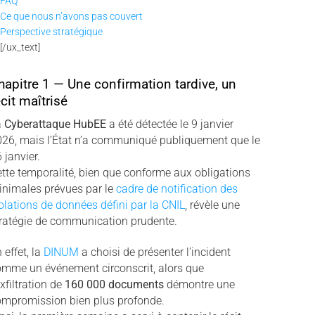
FAQ
Ce que nous n’avons pas couvert
Perspective stratégique
[/ux_text]
hapitre 1 — Une confirmation tardive, un
écit maîtrisé
a
Cyberattaque HubEE
a été détectée le 9 janvier
26, mais l’État n’a communiqué publiquement que le
 janvier.
tte temporalité, bien que conforme aux obligations
nimales prévues par le
cadre de notification des
olations de données défini par la CNIL
, révèle une
ratégie de communication prudente.
 effet, la
DINUM
a choisi de présenter l’incident
mme un événement circonscrit, alors que
exfiltration de
160 000 documents
démontre une
ompromission bien plus profonde.