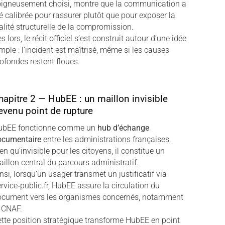
oigneusement choisi, montre que la communication a
é calibrée pour rassurer plutôt que pour exposer la
alité structurelle de la compromission.
s lors, le récit officiel s’est construit autour d’une idée
mple : l’incident est maîtrisé, même si les causes
ofondes restent floues.
hapitre 2 — HubEE : un maillon invisible
evenu point de rupture
ubEE fonctionne comme un
hub d’échange
ocumentaire
entre les administrations françaises.
en qu’invisible pour les citoyens, il constitue un
illon central du parcours administratif.
nsi, lorsqu’un usager transmet un justificatif via
rvice‑public.fr, HubEE assure la circulation du
ocument vers les organismes concernés, notamment
 CNAF.
tte position stratégique transforme HubEE en point