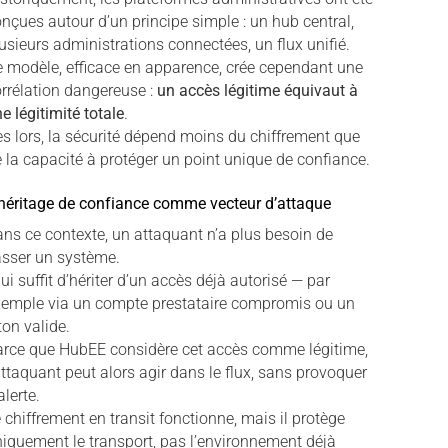
nçues autour d’un principe simple : un hub central,
usieurs administrations connectées, un flux unifié.
 modèle, efficace en apparence, crée cependant une
rrélation dangereuse :
un accès légitime équivaut à
e légitimité totale
.
s lors, la sécurité dépend moins du chiffrement que
 la capacité à protéger un point unique de confiance.
héritage de confiance comme vecteur d’attaque
ns ce contexte, un attaquant n’a plus besoin de
sser un système.
 lui suffit d’hériter d’un accès déjà autorisé — par
xemple via un compte prestataire compromis ou un
ton valide.
arce que HubEE considère cet accès comme légitime,
attaquant peut alors agir dans le flux, sans provoquer
alerte.
 chiffrement en transit fonctionne, mais il protège
iquement le transport, pas l’environnement déjà