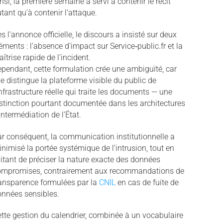
nsi, la première semaine a servi à contenir le récit
tant qu’à contenir l’attaque.
s l’annonce officielle, le discours a insisté sur deux
éments : l’absence d’impact sur Service‑public.fr et la
îtrise rapide de l’incident.
pendant, cette formulation crée une ambiguïté, car
le distingue la plateforme visible du public de
infrastructure réelle qui traite les documents — une
stinction pourtant documentée dans les architectures
intermédiation de l’État.
r conséquent, la communication institutionnelle a
nimisé la portée systémique de l’intrusion, tout en
itant de préciser la nature exacte des données
ompromises, contrairement aux recommandations de
ansparence formulées par la
CNIL
en cas de fuite de
nnées sensibles.
tte gestion du calendrier, combinée à un vocabulaire