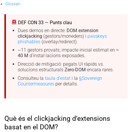
Glossari
DEF CON 33 — Punts clau
Dues demos en directe:
DOM extension
clickjacking
(gestors/moneders) i
passkeys
phishables
(overlay/redirect).
~11 gestors provats; impacte inicial estimat en ≈
40 M
d’instal·lacions exposades.
Direcció de mitigació: pegats UI ràpids vs.
solucions estructurals
Zero-DOM
encara rares.
Consulteu la
taula d’estat
i la
§Sovereign
Countermeasures
per detalls.
Què és el clickjacking d’extensions
basat en el DOM?