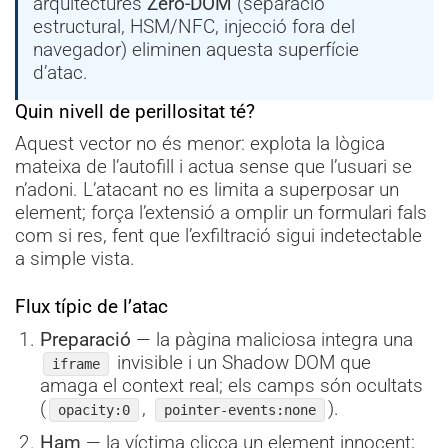
arquitectures
Zero-DOM
(separació
estructural, HSM/NFC, injecció fora del
navegador) eliminen aquesta superfície
d’atac.
Quin nivell de perillositat té?
Aquest vector no és menor: explota la lògica
mateixa de l’autofill i actua sense que l’usuari se
n’adoni. L’atacant no es limita a superposar un
element; força l’extensió a omplir un formulari fals
com si res, fent que l’exfiltració sigui indetectable
a simple vista.
Flux típic de l’atac
Preparació
— la pàgina maliciosa integra una
invisible i un Shadow DOM que
iframe
amaga el context real; els camps són ocultats
(
,
).
opacity:0
pointer-events:none
Ham
— la víctima clicca un element innocent;