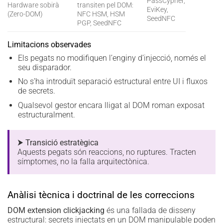
PassCypher,
Hardware sobirà
transiten pel DOM:
EviKey,
(Zero-DOM)
NFC HSM, HSM
SeedNFC
PGP, SeedNFC
Limitacions observades
Els pegats no modifiquen l’enginy d’injecció, només el
seu disparador.
No s’ha introduït separació estructural entre UI i fluxos
de secrets.
Qualsevol gestor encara lligat al DOM roman exposat
estructuralment.
⮞ Transició estratègica
Aquests pegats són reaccions, no ruptures. Tracten
símptomes, no la falla arquitectònica.
Anàlisi tècnica i doctrinal de les correccions
DOM extension clickjacking
és una fallada de disseny
estructural: secrets injectats en un DOM manipulable poden