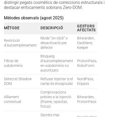
distingir pegats cosmètics de correccions estructurals i
destacar enfocaments sobirans Zero-DOM.
Mètodes observats (agost 2025)
GESTORS
MÈTODE
DESCRIPCIÓ
AFECTATS
Mode “on-click” o
Bitwarden,
Restricció
desactivació per
Dashlane,
d’autoemplenament
defecte
Keeper
Bloqueig
Filtrat de
d’autoemplenament
ProtonPass,
subdominis
en subdominis no
RoboForm
autoritzats
Detecció Shadow
Refusar injectar si el
NordPass,
DOM
camp és encapsulat
Enpass
Comprovacions
Aïllament
prèvies a la injecció
Bitwarden,
contextual
(iframe, opacitat,
ProtonPass
focus)
Secrets mai