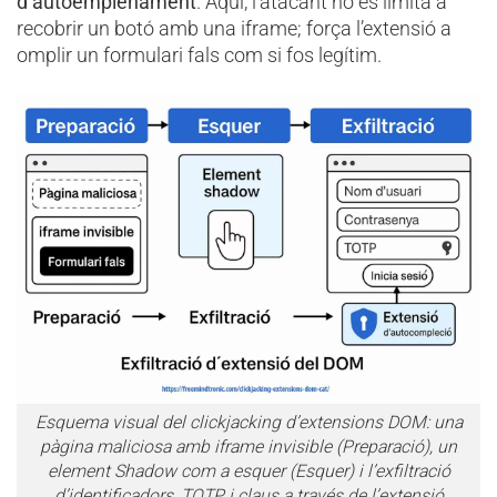
d’autoemplenament
. Aquí, l’atacant no es limita a
recobrir un botó amb una iframe; força l’extensió a
omplir un formulari fals com si fos legítim.
Esquema visual del clickjacking d’extensions DOM: una
pàgina maliciosa amb iframe invisible (Preparació), un
element Shadow com a esquer (Esquer) i l’exfiltració
d’identificadors, TOTP i claus a través de l’extensió