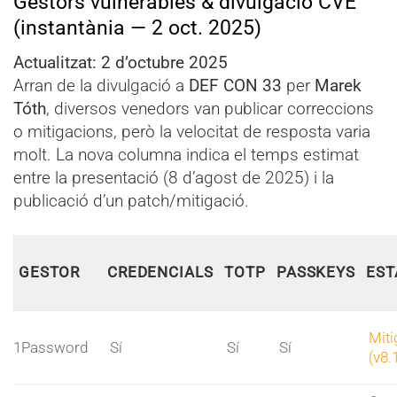
Gestors vulnerables & divulgació CVE
(instantània — 2 oct. 2025)
Actualitzat: 2 d’octubre 2025
Arran de la divulgació a
DEF CON 33
per
Marek
Tóth
, diversos venedors van publicar correccions
o mitigacions, però la velocitat de resposta varia
molt. La nova columna indica el temps estimat
entre la presentació (8 d’agost de 2025) i la
publicació d’un patch/mitigació.
GESTOR
CREDENCIALS
TOTP
PASSKEYS
EST
Miti
1Password
Sí
Sí
Sí
(v8.