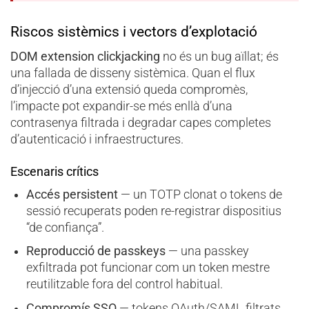
Riscos sistèmics i vectors d’explotació
DOM extension clickjacking
no és un bug aïllat; és
una fallada de disseny sistèmica. Quan el flux
d’injecció d’una extensió queda compromès,
l’impacte pot expandir-se més enllà d’una
contrasenya filtrada i degradar capes completes
d’autenticació i infraestructures.
Escenaris crítics
Accés persistent
— un TOTP clonat o tokens de
sessió recuperats poden re-registrar dispositius
“de confiança”.
Reproducció de passkeys
— una passkey
exfiltrada pot funcionar com un token mestre
reutilitzable fora del control habitual.
Compromís SSO
— tokens OAuth/SAML filtrats