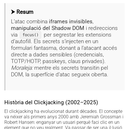
⮞ Resum
L’atac combina
iframes invisibles
,
manipulació del Shadow DOM
i redireccions
via
per segrestar les extensions
focus()
d’autofill. Els secrets s’injecten en un
formulari fantasma, donant a l’atacant accés
directe a dades sensibles (credencials,
TOTP/HOTP, passkeys, claus privades).
Moraleja:
mentre els secrets transitin pel
DOM, la superfície d’atac segueix oberta.
Història del Clickjacking (2002–2025)
El clickjacking ha evolucionat durant dècades. El concepte
va néixer als primers anys 2000 amb Jeremiah Grossman i
Robert Hansen: enganyar un usuari perquè faci clic en un
element que no veu realment. Va passar de ser una il·lusió