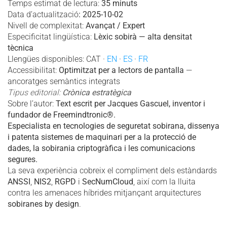
Temps estimat de lectura:
35 minuts
Data d’actualització
: 2025-10-02
Nivell de complexitat:
Avançat / Expert
Especificitat lingüística:
Lèxic sobirà — alta densitat
tècnica
Llengües disponibles: CAT ·
EN
·
ES
·
FR
Accessibilitat:
Optimitzat per a lectors de pantalla
—
ancoratges semàntics integrats
Tipus editorial:
Crònica estratègica
Sobre l’autor:
Text escrit per Jacques Gascuel, inventor i
fundador de Freemindtronic®.
Especialista en tecnologies de seguretat sobirana, dissenya
i patenta sistemes de maquinari per a la protecció de
dades, la sobirania criptogràfica i les comunicacions
segures.
La seva experiència cobreix el compliment dels estàndards
ANSSI
,
NIS2
,
RGPD
i
SecNumCloud
, així com la lluita
contra les amenaces híbrides mitjançant arquitectures
sobiranes by design
.