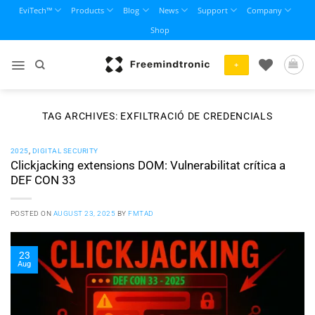
Skip
EviTech™
Products
Blog
News
Support
Company
to
Shop
content
+
TAG ARCHIVES:
EXFILTRACIÓ DE CREDENCIALS
2025
,
DIGITAL SECURITY
Clickjacking extensions DOM: Vulnerabilitat crítica a
DEF CON 33
POSTED ON
AUGUST 23, 2025
BY
FMTAD
23
Aug