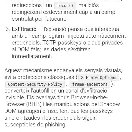
redireccions i un
maliciós
focus()
redirigeixen l’esdeveniment cap a un camp
controlat per l’atacant.
Exfiltració
— l’extensió pensa que interactua
amb un camp legítim i injecta automàticament
credencials, TOTP, passkeys o claus privades
al DOM fals; les dades s’exfiltren
immediatament.
Aquest mecanisme enganya els senyals visuals,
evita proteccions clàssiques (
,
X-Frame-Options
,
) i
Content-Security-Policy
frame-ancestors
converteix l’autofill en un canal d’exfiltració
invisible. Els overlays tipus Browser-in-the-
Browser (BITB) i les manipulacions del Shadow
DOM agreugen el risc, fent que les passkeys
sincronitzades i les credencials siguin
susceptibles de phishing.