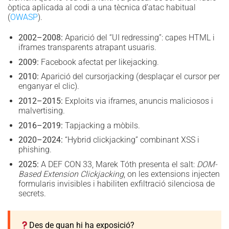
òptica aplicada al codi a una tècnica d’atac habitual
(
OWASP
).
2002–2008:
Aparició del “UI redressing”: capes HTML i
iframes transparents atrapant usuaris.
2009:
Facebook afectat per likejacking.
2010:
Aparició del cursorjacking (desplaçar el cursor per
enganyar el clic).
2012–2015:
Exploits via iframes, anuncis maliciosos i
malvertising.
2016–2019:
Tapjacking a mòbils.
2020–2024:
“Hybrid clickjacking” combinant XSS i
phishing.
2025:
A DEF CON 33, Marek Tóth presenta el salt:
DOM-
Based Extension Clickjacking
, on les extensions injecten
formularis invisibles i habiliten exfiltració silenciosa de
secrets.
Des de quan hi ha exposició?