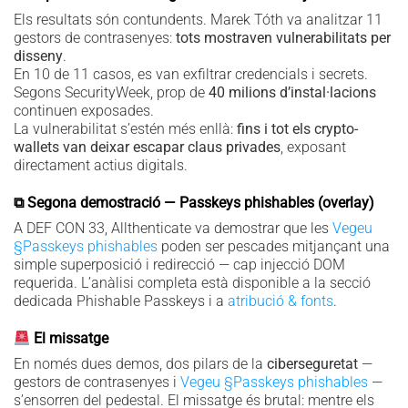
Els resultats són contundents. Marek Tóth va analitzar 11
gestors de contrasenyes:
tots mostraven vulnerabilitats per
disseny
.
En 10 de 11 casos, es van exfiltrar credencials i secrets.
Segons SecurityWeek, prop de
40 milions d’instal·lacions
continuen exposades.
La vulnerabilitat s’estén més enllà:
fins i tot els crypto-
wallets van deixar escapar claus privades
, exposant
directament actius digitals.
⧉ Segona demostració — Passkeys phishables (overlay)
A DEF CON 33, Allthenticate va demostrar que les
Vegeu
§Passkeys phishables
poden ser pescades mitjançant una
simple superposició i redirecció — cap injecció DOM
requerida. L’anàlisi completa està disponible a la secció
dedicada Phishable Passkeys i a
atribució & fonts
.
El missatge
En només dues demos, dos pilars de la
ciberseguretat
—
gestors de contrasenyes i
Vegeu §Passkeys phishables
—
s’ensorren del pedestal. El missatge és brutal: mentre els