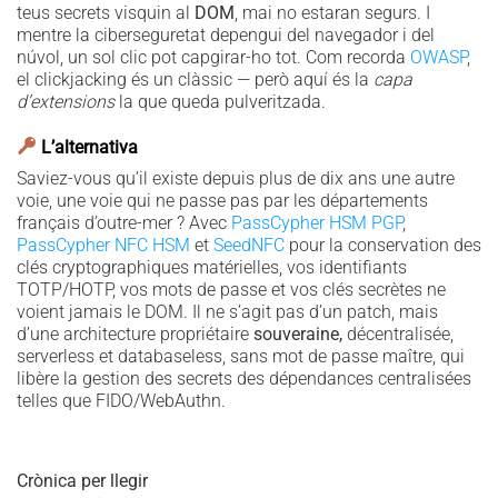
teus secrets visquin al
DOM
, mai no estaran segurs. I
mentre la ciberseguretat depengui del navegador i del
núvol, un sol clic pot capgirar-ho tot. Com recorda
OWASP
,
el clickjacking és un clàssic — però aquí és la
capa
d’extensions
la que queda pulveritzada.
L’alternativa
Saviez-vous qu’il existe depuis plus de dix ans une autre
voie, une voie qui ne passe pas par les départements
français d’outre-mer ? Avec
PassCypher HSM PGP
,
PassCypher NFC HSM
et
SeedNFC
pour la conservation des
clés cryptographiques matérielles, vos identifiants
TOTP/HOTP, vos mots de passe et vos clés secrètes ne
voient jamais le DOM. Il ne s’agit pas d’un patch, mais
d’une architecture propriétaire
souveraine,
décentralisée,
serverless et databaseless, sans mot de passe maître, qui
libère la gestion des secrets des dépendances centralisées
telles que FIDO/WebAuthn.
Crònica per llegir