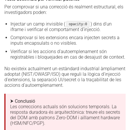
Per comprovar si una correcció és realment estructural, els
investigadors poden:
Injectar un camp invisible (
) dins d’un
opacity:0
iframe i verificar el comportament d’injecció.
Comprovar si les extensions encara injecten secrets a
inputs encapsulats o no visibles.
Verificar si les accions d’autoemplenament són
registrables i bloquejades en cas de desajust de context.
No existeix actualment un estàndard industrial àmpliament
adoptat (NIST/OWASP/ISO) que reguli la lògica d’injecció
d’extensions, la separació UI/secret o la traçabilitat de les
accions d’autoemplenament.
⮞ Conclusió
Les correccions actuals són solucions temporals. La
resposta duradora és arquitectònica: treure els secrets
del DOM amb patrons Zero-DOM i aïllament hardware
(HSM/NFC/PGP).