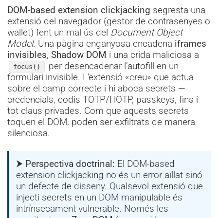
DOM-based extension clickjacking
segresta una
extensió del navegador (gestor de contrasenyes o
wallet) fent un mal ús del
Document Object
Model
. Una pàgina enganyosa encadena
iframes
invisibles
,
Shadow DOM
i una crida maliciosa a
per desencadenar l’autofill en un
focus()
formulari invisible. L’extensió «creu» que actua
sobre el camp correcte i hi aboca secrets —
credencials, codis TOTP/HOTP, passkeys, fins i
tot claus privades. Com que aquests secrets
toquen el DOM, poden ser exfiltrats de manera
silenciosa.
⮞ Perspectiva doctrinal:
El DOM-based
extension clickjacking no és un error aïllat sinó
un defecte de disseny. Qualsevol extensió que
injecti secrets en un DOM manipulable és
intrínsecament vulnerable. Només les