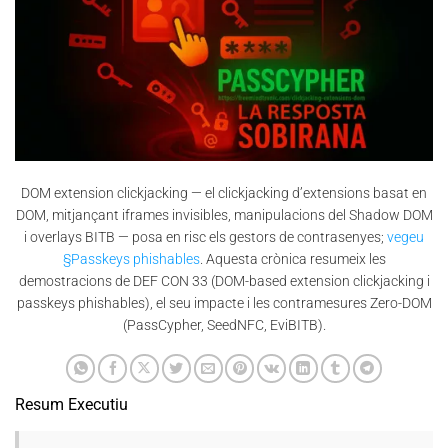
DOM extension clickjacking — el clickjacking d’extensions basat en
DOM, mitjançant iframes invisibles, manipulacions del Shadow DOM
i overlays BITB — posa en risc els gestors de contrasenyes;
vegeu
§Passkeys phishables
. Aquesta crònica resumeix les
demostracions de DEF CON 33 (DOM-based extension clickjacking i
passkeys phishables), el seu impacte i les contramesures Zero-DOM
(PassCypher, SeedNFC, EviBITB).
Resum Executiu