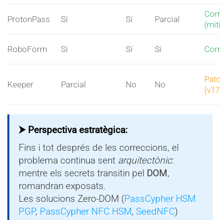
Corr
ProtonPass
Sí
Sí
Parcial
(mit
RoboForm
Sí
Sí
Sí
Corr
Patc
Keeper
Parcial
No
No
(v17
⮞ Perspectiva estratègica:
Fins i tot després de les correccions, el
problema continua sent
arquitectònic
:
mentre els secrets transitin pel
DOM
,
romandran exposats.
Les solucions Zero-DOM (
PassCypher HSM
PGP
,
PassCypher NFC HSM
,
SeedNFC
)