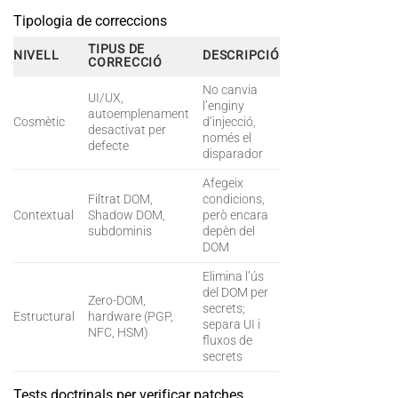
Tipologia de correccions
TIPUS DE
NIVELL
DESCRIPCIÓ
CORRECCIÓ
No canvia
UI/UX,
l’enginy
autoemplenament
Cosmètic
d’injecció,
desactivat per
només el
defecte
disparador
Afegeix
Filtrat DOM,
condicions,
Contextual
Shadow DOM,
però encara
subdominis
depèn del
DOM
Elimina l’ús
del DOM per
Zero-DOM,
secrets;
Estructural
hardware (PGP,
separa UI i
NFC, HSM)
fluxos de
secrets
Tests doctrinals per verificar patches