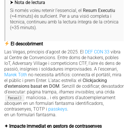
⮞ Nota de lectura
Si només voleu retenir l’essencial, el
Resum Executiu
(≈4 minuts) és suficient. Per a una visió completa i
tècnica, continueu amb la lectura íntegra de la crònica
(≈35 minuts).
El descobriment
Las Vegas, principis d’agost de 2025. El
DEF CON 33
vibra
al Centre de Convencions. Entre doms de hackers, pobles
IoT, Adversary Village i competicions CTF, l’aire és dens de
passió, insígnies i soldadures improvisades. A l’escenari,
Marek Tóth
no necessita artificis: connecta el portàtil, mira
el públic i prem Enter. L’atac estrella: el
Clickjacking
d’extensions basat en DOM
. Senzill de codificar, devastador
d’executar: pàgina trampa,
iframes invisibles
, una crida
maliciosa… i els gestors d’autoemplenament
focus()
aboquen en un formulari fantasma identificadors,
contrasenyes, TOTP i
passkeys
.
en un formulari fantasma.
✦ Impacte immediat en gestors de contrasenyes