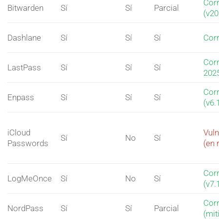
Corr
Bitwarden
Sí
Sí
Parcial
(v20
Dashlane
Sí
Sí
Sí
Corr
Corr
LastPass
Sí
Sí
Sí
202
Corr
Enpass
Sí
Sí
Sí
(v6.
iCloud
Vuln
Sí
No
Sí
Passwords
(en 
Corr
LogMeOnce
Sí
No
Sí
(v7.
Corr
NordPass
Sí
Sí
Parcial
(mit