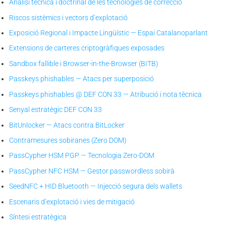
Anàlisi tècnica i doctrinal de les tecnologies de correcció
Riscos sistèmics i vectors d’explotació
Exposició Regional i Impacte Lingüístic — Espai Catalanoparlant
Extensions de carteres criptogràfiques exposades
Sandbox fallible i Browser-in-the-Browser (BITB)
Passkeys phishables — Atacs per superposició
Passkeys phishables @ DEF CON 33 — Atribució i nota tècnica
Senyal estratègic DEF CON 33
BitUnlocker — Atacs contra BitLocker
Contramesures sobiranes (Zero DOM)
PassCypher HSM PGP — Tecnologia Zero-DOM
PassCypher NFC HSM — Gestor passwordless sobirà
SeedNFC + HID Bluetooth — Injecció segura dels wallets
Escenaris d’explotació i vies de mitigació
Síntesi estratègica