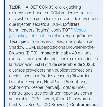
TL;DR —
Al
DEF CON 33
, el clickjacking
d’extensions basat en DOM va demostrar un
risc sistèmico per a les extensions de navegador
que injecten secrets al DOM.
Exfiltrats:
identificadors (logins), codis TOTP,
Vegeu
§Passkeys phishables
i claus criptogràfiques.
Tècniques:
iframes invisibles, manipulació del
Shadow DOM, superposicions Browser-in-the-
Browser (BITB).
Impacte inicial:
≈ 40 milions
d’instal·lacions notificades com a exposades en
la divulgació.
Estat (11 de setembre de 2025):
diversos proveïdors han publicat correccions
oficials per als mètodes descrits (Bitwarden,
Dashlane, Enpass, NordPass, ProtonPass,
RoboForm, Keeper [parcial], LogMeOnce),
mentre que altres continuen reportats com a
vulnerables (1Password, iCloud Passwords,
LastPass, KeePassXC-Browser).
Contramesura: