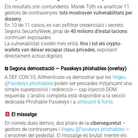
Els resultats són contundents. Marek Tóth va analitzar 11
gestors de contrasenyes:
tots mostraven vulnerabilitats per
disseny
.
En 10 de 11 casos, es van exfiltrar credencials i secrets.
Segons SecurityWeek, prop de
40 milions d’instal·lacions
continuen exposades.
La vulnerabilitat s’estén més enllà:
fins i tot els crypto-
wallets van deixar escapar claus privades
, exposant
directament actius digitals.
⧉ Segona demostració — Passkeys phishables (overlay)
A DEF CON 33, Allthenticate va demostrar que les
Vegeu
§Passkeys phishables
poden ser pescades mitjançant una
simple superposició i redirecció — cap injecció DOM
requerida. L’anàlisi completa està disponible a la secció
dedicada Phishable Passkeys i a
atribució & fonts
.
El missatge
En només dues demos, dos pilars de la
ciberseguretat
—
gestors de contrasenyes i
Vegeu §Passkeys phishables
—
s’ensorren del pedestal. El missatge és brutal: mentre els