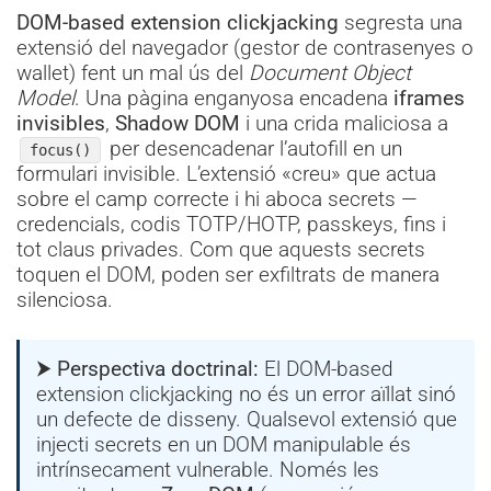
DOM-based extension clickjacking
segresta una
extensió del navegador (gestor de contrasenyes o
wallet) fent un mal ús del
Document Object
Model
. Una pàgina enganyosa encadena
iframes
invisibles
,
Shadow DOM
i una crida maliciosa a
per desencadenar l’autofill en un
focus()
formulari invisible. L’extensió «creu» que actua
sobre el camp correcte i hi aboca secrets —
credencials, codis TOTP/HOTP, passkeys, fins i
tot claus privades. Com que aquests secrets
toquen el DOM, poden ser exfiltrats de manera
silenciosa.
⮞ Perspectiva doctrinal:
El DOM-based
extension clickjacking no és un error aïllat sinó
un defecte de disseny. Qualsevol extensió que
injecti secrets en un DOM manipulable és
intrínsecament vulnerable. Només les