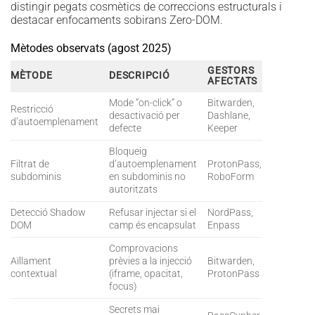
distingir pegats cosmètics de correccions estructurals i
destacar enfocaments sobirans Zero-DOM.
Mètodes observats (agost 2025)
GESTORS
MÈTODE
DESCRIPCIÓ
AFECTATS
Mode “on-click” o
Bitwarden,
Restricció
desactivació per
Dashlane,
d’autoemplenament
defecte
Keeper
Bloqueig
Filtrat de
d’autoemplenament
ProtonPass,
subdominis
en subdominis no
RoboForm
autoritzats
Detecció Shadow
Refusar injectar si el
NordPass,
DOM
camp és encapsulat
Enpass
Comprovacions
Aïllament
prèvies a la injecció
Bitwarden,
contextual
(iframe, opacitat,
ProtonPass
focus)
Secrets mai