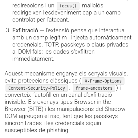
redireccions i un
maliciós
focus()
redirigeixen l’esdeveniment cap a un camp
controlat per l’atacant.
Exfiltració
— l’extensió pensa que interactua
amb un camp legítim i injecta automàticament
credencials, TOTP, passkeys o claus privades
al DOM fals; les dades s’exfiltren
immediatament.
Aquest mecanisme enganya els senyals visuals,
evita proteccions clàssiques (
,
X-Frame-Options
,
) i
Content-Security-Policy
frame-ancestors
converteix l’autofill en un canal d’exfiltració
invisible. Els overlays tipus Browser-in-the-
Browser (BITB) i les manipulacions del Shadow
DOM agreugen el risc, fent que les passkeys
sincronitzades i les credencials siguin
susceptibles de phishing.