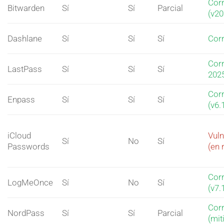
Corr
Bitwarden
Sí
Sí
Parcial
(v20
Dashlane
Sí
Sí
Sí
Corr
Corr
LastPass
Sí
Sí
Sí
202
Corr
Enpass
Sí
Sí
Sí
(v6.
iCloud
Vuln
Sí
No
Sí
Passwords
(en 
Corr
LogMeOnce
Sí
No
Sí
(v7.
Corr
NordPass
Sí
Sí
Parcial
(mit