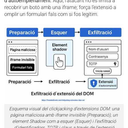
d’autoemplenament
. Aquí, l’atacant no es limita a
recobrir un botó amb una iframe; força l’extensió a
omplir un formulari fals com si fos legítim.
Esquema visual del clickjacking d’extensions DOM: una
pàgina maliciosa amb iframe invisible (Preparació), un
element Shadow com a esquer (Esquer) i l’exfiltració
d’identificadors, TOTP i claus a través de l’extensió