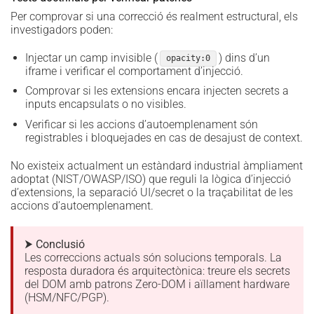
Per comprovar si una correcció és realment estructural, els
investigadors poden:
Injectar un camp invisible (
) dins d’un
opacity:0
iframe i verificar el comportament d’injecció.
Comprovar si les extensions encara injecten secrets a
inputs encapsulats o no visibles.
Verificar si les accions d’autoemplenament són
registrables i bloquejades en cas de desajust de context.
No existeix actualment un estàndard industrial àmpliament
adoptat (NIST/OWASP/ISO) que reguli la lògica d’injecció
d’extensions, la separació UI/secret o la traçabilitat de les
accions d’autoemplenament.
⮞ Conclusió
Les correccions actuals són solucions temporals. La
resposta duradora és arquitectònica: treure els secrets
del DOM amb patrons Zero-DOM i aïllament hardware
(HSM/NFC/PGP).