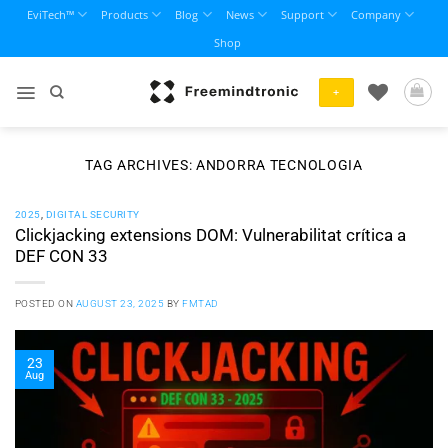
Skip
EviTech™
Products
Blog
News
Support
Company
to
Shop
content
+
TAG ARCHIVES:
ANDORRA TECNOLOGIA
2025
,
DIGITAL SECURITY
Clickjacking extensions DOM: Vulnerabilitat crítica a
DEF CON 33
POSTED ON
AUGUST 23, 2025
BY
FMTAD
23
Aug