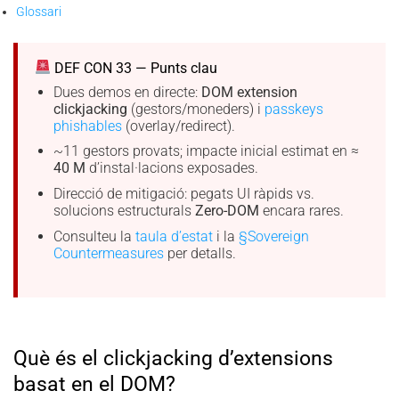
Glossari
DEF CON 33 — Punts clau
Dues demos en directe:
DOM extension
clickjacking
(gestors/moneders) i
passkeys
phishables
(overlay/redirect).
~11 gestors provats; impacte inicial estimat en ≈
40 M
d’instal·lacions exposades.
Direcció de mitigació: pegats UI ràpids vs.
solucions estructurals
Zero-DOM
encara rares.
Consulteu la
taula d’estat
i la
§Sovereign
Countermeasures
per detalls.
Què és el clickjacking d’extensions
basat en el DOM?