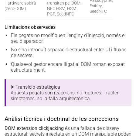
PassCypher,
Hardware sobirà
transiten pel DOM:
EviKey,
(Zero-DOM)
NFC HSM, HSM
SeedNFC
PGP, SeedNFC
Limitacions observades
Els pegats no modifiquen l’enginy d’injecció, només el
seu disparador.
No s’ha introduït separació estructural entre UI i fluxos
de secrets.
Qualsevol gestor encara lligat al DOM roman exposat
estructuralment.
⮞ Transició estratègica
Aquests pegats són reaccions, no ruptures. Tracten
símptomes, no la falla arquitectònica.
Anàlisi tècnica i doctrinal de les correccions
DOM extension clickjacking
és una fallada de disseny
estructural: secrets injectats en un DOM manipulable poden