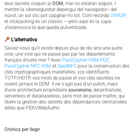
teus secrets visquin al
DOM
, mai no estaran segurs. I
mentre la ciberseguretat depengui del navegador i del
núvol, un sol clic pot capgirar-ho tot. Com recorda
OWASP
,
el clickjacking és un clàssic — però aquí és la
capa
d’extensions
la que queda pulveritzada.
L’alternativa
Saviez-vous qu’il existe depuis plus de dix ans une autre
voie, une voie qui ne passe pas par les départements
français d’outre-mer ? Avec
PassCypher HSM PGP
,
PassCypher NFC HSM
et
SeedNFC
pour la conservation des
clés cryptographiques matérielles, vos identifiants
TOTP/HOTP, vos mots de passe et vos clés secrètes ne
voient jamais le DOM. Il ne s’agit pas d’un patch, mais
d’une architecture propriétaire
souveraine,
décentralisée,
serverless et databaseless, sans mot de passe maître, qui
libère la gestion des secrets des dépendances centralisées
telles que FIDO/WebAuthn.
Crònica per llegir