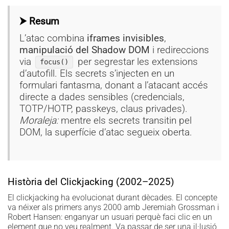
⮞ Resum
L’atac combina
iframes invisibles
,
manipulació del Shadow DOM
i redireccions
via
per segrestar les extensions
focus()
d’autofill. Els secrets s’injecten en un
formulari fantasma, donant a l’atacant accés
directe a dades sensibles (credencials,
TOTP/HOTP, passkeys, claus privades).
Moraleja:
mentre els secrets transitin pel
DOM, la superfície d’atac segueix oberta.
Història del Clickjacking (2002–2025)
El clickjacking ha evolucionat durant dècades. El concepte
va néixer als primers anys 2000 amb Jeremiah Grossman i
Robert Hansen: enganyar un usuari perquè faci clic en un
element que no veu realment. Va passar de ser una il·lusió