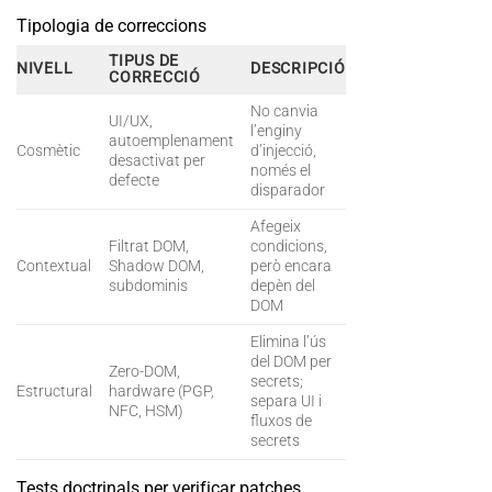
Tipologia de correccions
TIPUS DE
NIVELL
DESCRIPCIÓ
CORRECCIÓ
No canvia
UI/UX,
l’enginy
autoemplenament
Cosmètic
d’injecció,
desactivat per
només el
defecte
disparador
Afegeix
Filtrat DOM,
condicions,
Contextual
Shadow DOM,
però encara
subdominis
depèn del
DOM
Elimina l’ús
del DOM per
Zero-DOM,
secrets;
Estructural
hardware (PGP,
separa UI i
NFC, HSM)
fluxos de
secrets
Tests doctrinals per verificar patches