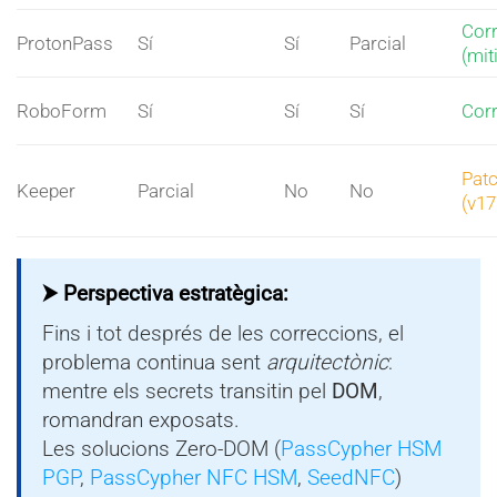
Corr
ProtonPass
Sí
Sí
Parcial
(mit
RoboForm
Sí
Sí
Sí
Corr
Patc
Keeper
Parcial
No
No
(v17
⮞ Perspectiva estratègica:
Fins i tot després de les correccions, el
problema continua sent
arquitectònic
:
mentre els secrets transitin pel
DOM
,
romandran exposats.
Les solucions Zero-DOM (
PassCypher HSM
PGP
,
PassCypher NFC HSM
,
SeedNFC
)