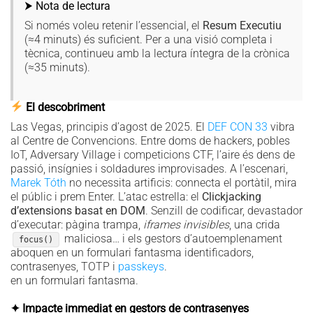
⮞ Nota de lectura
Si només voleu retenir l’essencial, el
Resum Executiu
(≈4 minuts) és suficient. Per a una visió completa i
tècnica, continueu amb la lectura íntegra de la crònica
(≈35 minuts).
El descobriment
Las Vegas, principis d’agost de 2025. El
DEF CON 33
vibra
al Centre de Convencions. Entre doms de hackers, pobles
IoT, Adversary Village i competicions CTF, l’aire és dens de
passió, insígnies i soldadures improvisades. A l’escenari,
Marek Tóth
no necessita artificis: connecta el portàtil, mira
el públic i prem Enter. L’atac estrella: el
Clickjacking
d’extensions basat en DOM
. Senzill de codificar, devastador
d’executar: pàgina trampa,
iframes invisibles
, una crida
maliciosa… i els gestors d’autoemplenament
focus()
aboquen en un formulari fantasma identificadors,
contrasenyes, TOTP i
passkeys
.
en un formulari fantasma.
✦ Impacte immediat en gestors de contrasenyes