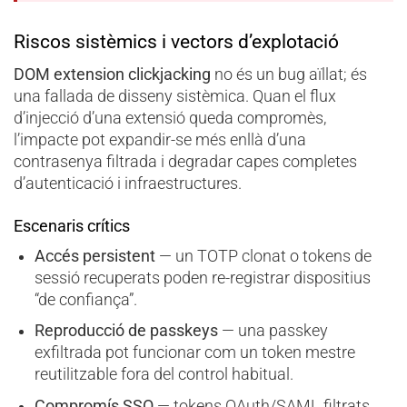
Riscos sistèmics i vectors d’explotació
DOM extension clickjacking
no és un bug aïllat; és
una fallada de disseny sistèmica. Quan el flux
d’injecció d’una extensió queda compromès,
l’impacte pot expandir-se més enllà d’una
contrasenya filtrada i degradar capes completes
d’autenticació i infraestructures.
Escenaris crítics
Accés persistent
— un TOTP clonat o tokens de
sessió recuperats poden re-registrar dispositius
“de confiança”.
Reproducció de passkeys
— una passkey
exfiltrada pot funcionar com un token mestre
reutilitzable fora del control habitual.
Compromís SSO
— tokens OAuth/SAML filtrats