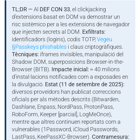
TL;DR —
Al
DEF CON 33
, el clickjacking
d’extensions basat en DOM va demostrar un
risc sistèmico per a les extensions de navegador
que injecten secrets al DOM.
Exfiltrats:
identificadors (logins), codis TOTP,
Vegeu
§Passkeys phishables
i claus criptogràfiques.
Tècniques:
iframes invisibles, manipulació del
Shadow DOM, superposicions Browser-in-the-
Browser (BITB).
Impacte inicial:
≈ 40 milions
d’instal·lacions notificades com a exposades en
la divulgació.
Estat (11 de setembre de 2025):
diversos proveïdors han publicat correccions
oficials per als mètodes descrits (Bitwarden,
Dashlane, Enpass, NordPass, ProtonPass,
RoboForm, Keeper [parcial], LogMeOnce),
mentre que altres continuen reportats com a
vulnerables (1Password, iCloud Passwords,
LastPass, KeePassXC-Browser).
Contramesura: