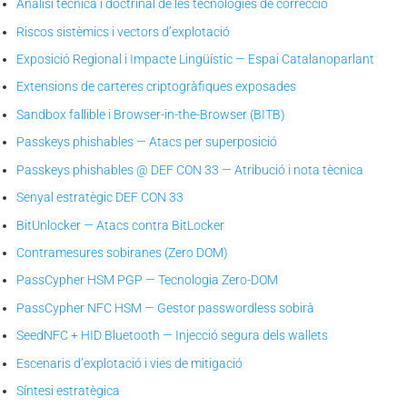
Anàlisi tècnica i doctrinal de les tecnologies de correcció
Riscos sistèmics i vectors d’explotació
Exposició Regional i Impacte Lingüístic — Espai Catalanoparlant
Extensions de carteres criptogràfiques exposades
Sandbox fallible i Browser-in-the-Browser (BITB)
Passkeys phishables — Atacs per superposició
Passkeys phishables @ DEF CON 33 — Atribució i nota tècnica
Senyal estratègic DEF CON 33
BitUnlocker — Atacs contra BitLocker
Contramesures sobiranes (Zero DOM)
PassCypher HSM PGP — Tecnologia Zero-DOM
PassCypher NFC HSM — Gestor passwordless sobirà
SeedNFC + HID Bluetooth — Injecció segura dels wallets
Escenaris d’explotació i vies de mitigació
Síntesi estratègica