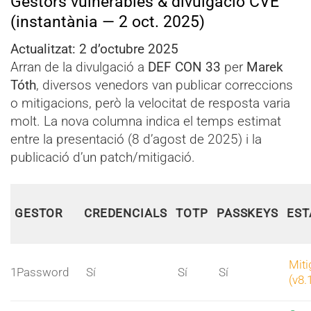
Gestors vulnerables & divulgació CVE
(instantània — 2 oct. 2025)
Actualitzat: 2 d’octubre 2025
Arran de la divulgació a
DEF CON 33
per
Marek
Tóth
, diversos venedors van publicar correccions
o mitigacions, però la velocitat de resposta varia
molt. La nova columna indica el temps estimat
entre la presentació (8 d’agost de 2025) i la
publicació d’un patch/mitigació.
GESTOR
CREDENCIALS
TOTP
PASSKEYS
EST
Miti
1Password
Sí
Sí
Sí
(v8.