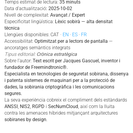
Temps estimat de lectura:
35 minuts
Data d’actualització
: 2025-10-02
Nivell de complexitat:
Avançat / Expert
Especificitat lingüística:
Lèxic sobirà — alta densitat
tècnica
Llengües disponibles: CAT ·
EN
·
ES
·
FR
Accessibilitat:
Optimitzat per a lectors de pantalla
—
ancoratges semàntics integrats
Tipus editorial:
Crònica estratègica
Sobre l’autor:
Text escrit per Jacques Gascuel, inventor i
fundador de Freemindtronic®.
Especialista en tecnologies de seguretat sobirana, dissenya
i patenta sistemes de maquinari per a la protecció de
dades, la sobirania criptogràfica i les comunicacions
segures.
La seva experiència cobreix el compliment dels estàndards
ANSSI
,
NIS2
,
RGPD
i
SecNumCloud
, així com la lluita
contra les amenaces híbrides mitjançant arquitectures
sobiranes by design
.