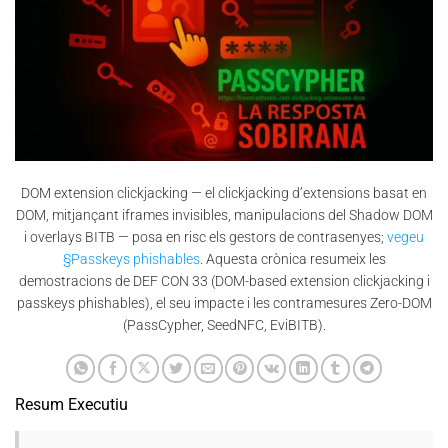
DOM extension clickjacking — el clickjacking d’extensions basat en
DOM, mitjançant iframes invisibles, manipulacions del Shadow DOM
i overlays BITB — posa en risc els gestors de contrasenyes;
vegeu
§Passkeys phishables
. Aquesta crònica resumeix les
demostracions de DEF CON 33 (DOM-based extension clickjacking i
passkeys phishables), el seu impacte i les contramesures Zero-DOM
(PassCypher, SeedNFC, EviBITB).
Resum Executiu