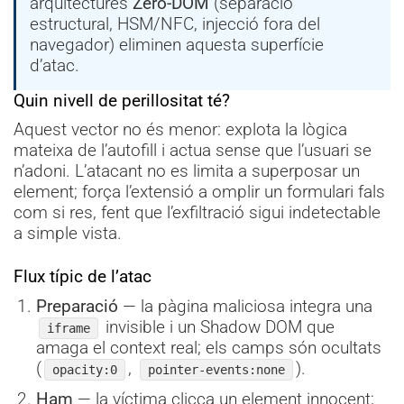
arquitectures
Zero-DOM
(separació
estructural, HSM/NFC, injecció fora del
navegador) eliminen aquesta superfície
d’atac.
Quin nivell de perillositat té?
Aquest vector no és menor: explota la lògica
mateixa de l’autofill i actua sense que l’usuari se
n’adoni. L’atacant no es limita a superposar un
element; força l’extensió a omplir un formulari fals
com si res, fent que l’exfiltració sigui indetectable
a simple vista.
Flux típic de l’atac
Preparació
— la pàgina maliciosa integra una
invisible i un Shadow DOM que
iframe
amaga el context real; els camps són ocultats
(
,
).
opacity:0
pointer-events:none
Ham
— la víctima clicca un element innocent;