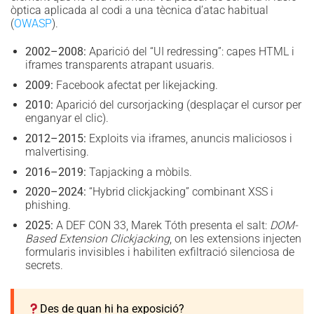
òptica aplicada al codi a una tècnica d’atac habitual
(
OWASP
).
2002–2008:
Aparició del “UI redressing”: capes HTML i
iframes transparents atrapant usuaris.
2009:
Facebook afectat per likejacking.
2010:
Aparició del cursorjacking (desplaçar el cursor per
enganyar el clic).
2012–2015:
Exploits via iframes, anuncis maliciosos i
malvertising.
2016–2019:
Tapjacking a mòbils.
2020–2024:
“Hybrid clickjacking” combinant XSS i
phishing.
2025:
A DEF CON 33, Marek Tóth presenta el salt:
DOM-
Based Extension Clickjacking
, on les extensions injecten
formularis invisibles i habiliten exfiltració silenciosa de
secrets.
Des de quan hi ha exposició?