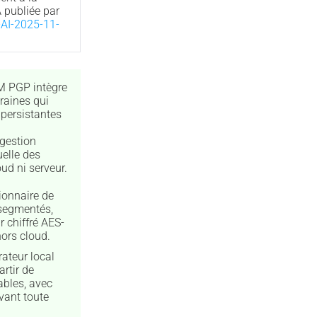
 publiée par
AI-2025-11-
 PGP intègre
raines qui
 persistantes
gestion
uelle des
ud ni serveur.
onnaire de
 segmentés,
 chiffré AES-
hors cloud.
ateur local
rtir de
ables, avec
vant toute