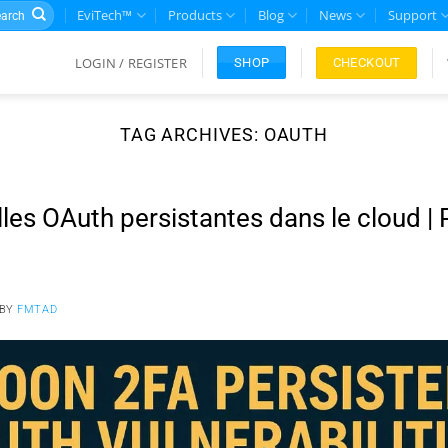
rch
EviTech™
Products
Blog
News
Support
LOGIN / REGISTER
CHECKOUT
SHOP
TAG ARCHIVES:
OAUTH
lles OAuth persistantes dans le cloud |
BY
FMTAD