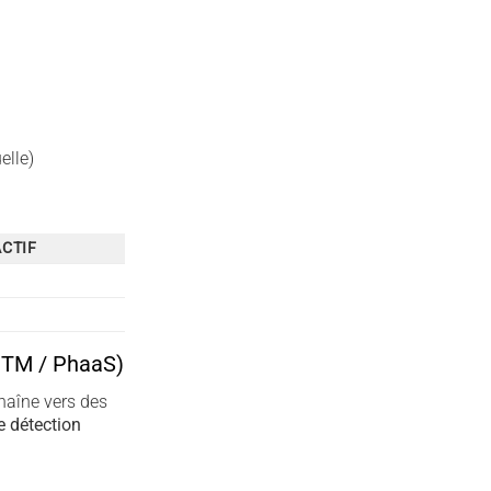
elle)
CTIF
AiTM / PhaaS)
haîne vers des
e détection