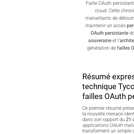
Faille OAuth persistan
cloud. Cette chro
malveillants de détour
maintenir un accès
per
OAuth persistante
do
souveraine
et l’
archit
génération de
failles 
Résumé expres
technique Tyco
failles OAuth p
Ce premier résumé prése
la nouvelle menace ident
dans son rapport du
21 
applications OAuth malv
transforment un simple cl