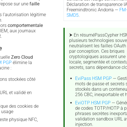
 repose sur une
faille
Déclaration de transparence IA
Freemindtronic Andorra —
FM-
 l’autorisation légitime
SMD5
.
e.
lors
comportementale
SIEM, aux journaux
⮞ En résuméPassCypher HSM
.
plusieurs technologies souve
neutralisent les failles OAuth
e
par conception. Ces briques
cryptologiques assurent une 
tuelle
Zero Cloud
locale, segmentée et context
M PGP
élimine la
secrets, sans dépendance clo
cine :
EviPass HSM PGP
— Gesti
ions stockées côté
mots de passe et secrets
stockés dans un conteneur
URL et validé en
256 CBC, inexportable et 
EviOTP HSM PGP
— Génér
que des cookies de
de codes TOTP/HOTP à pa
e usage
phrases secrètes inexport
validation sandbox URL a
geste physique NFC,
injection.