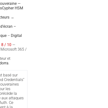
souveraine —
assCypher HSM
teurs →
 d’écran –
ique
–
Digital
 8 / 10
—
 Microsoft 365 /
teur et
dorra
.
t basé sur
nd Credentials”
souveraines
ur les
précède la
 aux attaques
Auth. Ce
ent à la