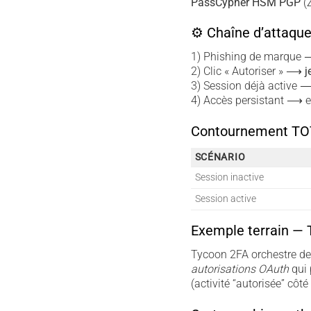
PassCypher HSM PGP
(Z
⚙ Chaîne d’attaque
1) Phishing de marque
2) Clic « Autoriser » ⟶
j
3) Session déjà active
4) Accès persistant ⟶ ex
Contournement TOT
SCÉNARIO
Session inactive
Session active
Exemple terrain — 
Tycoon 2FA orchestre des
autorisations OAuth
qui 
(activité “autorisée” côté