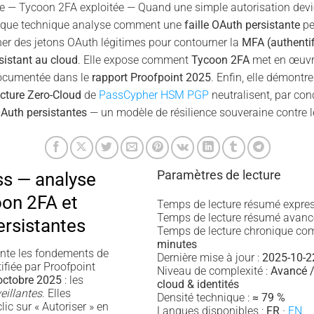
te — Tycoon 2FA exploitée — Quand une simple autorisation devie
nique technique analyse comment une
faille OAuth persistante
pe
ner des jetons OAuth légitimes pour contourner la
MFA (authentif
sistant au cloud
. Elle expose comment
Tycoon 2FA
met en œuvre
cumentée dans le
rapport Proofpoint 2025
. Enfin, elle démont
ecture Zero-Cloud
de
PassCypher HSM PGP
neutralisent, par con
OAuth persistantes
— un modèle de résilience souveraine contre l
Paramètres de lecture
s — analyse
on 2FA et
Temps de lecture résumé expres
Temps de lecture résumé avanc
ersistantes
Temps de lecture chronique com
minutes
nte les fondements de
Dernière mise à jour :
2025-10-2
ifiée par Proofpoint
Niveau de complexité :
Avancé /
octobre 2025
: les
cloud & identités
eillantes
. Elles
Densité technique :
≈ 79 %
ic sur « Autoriser » en
Langues disponibles :
FR
·
EN