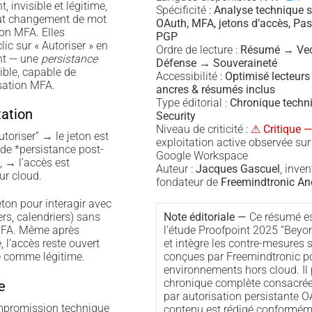
, invisible et légitime,
Spécificité :
Analyse technique 
out changement de mot
OAuth, MFA, jetons d’accès, P
ion MFA. Elles
PGP
ic sur « Autoriser » en
Ordre de lecture :
Résumé → Vec
ant — une
persistance
Défense → Souveraineté
ible, capable de
Accessibilité :
Optimisé lecteurs
isation MFA.
ancres & résumés inclus
Type éditorial :
Chronique techn
tation
Security
Niveau de criticité :
⚠ Critique —
Autoriser” → le jeton est
exploitation active observée sur
de *persistance post-
Google Workspace
, → l’accès est
Auteur :
Jacques Gascuel
, inven
ur cloud.
fondateur de
Freemindtronic An
eton pour interagir avec
Note éditoriale —
Ce résumé es
ers, calendriers) sans
l’étude Proofpoint 2025 “Beyo
 MFA. Même après
et intègre les contre-mesures 
 l’accès reste ouvert
conçues par Freemindtronic po
ré comme légitime.
environnements hors cloud. Il 
chronique complète consacrée
e
par autorisation persistante O
mpromission technique
contenu est rédigé conformém