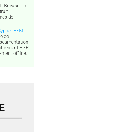
i-Browser-in-
truit
mes de
Cypher HSM
ée de
: segmentation
iffrement PGP,
ment offline.