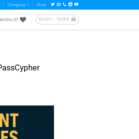
Company
Shop
WISHLIST
BASKET /
0,00
€
 PassCypher