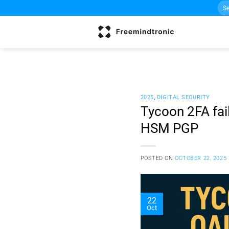
Sea
Skip
for:
to
content
2025
,
DIGITAL SECURITY
Tycoon 2FA fai
HSM PGP
POSTED ON
OCTOBER 22, 2025
22
Oct