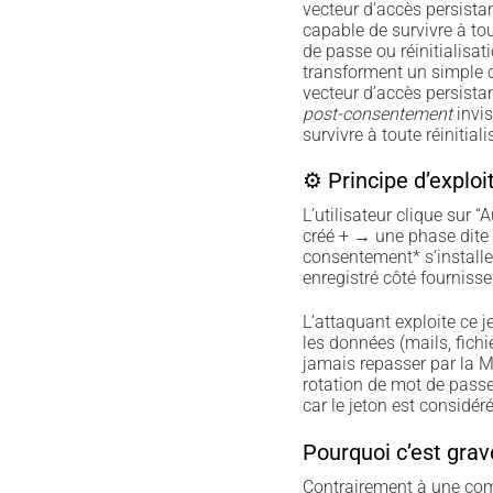
vecteur d’accès persistant
capable de survivre à t
de passe ou réinitialisat
transforment un simple cl
vecteur d’accès persist
post-consentement
invis
survivre à toute réinitial
⚙ Principe d’exploi
L’utilisateur clique sur “
créé + → une phase dite 
consentement* s’installe
enregistré côté fournisse
L’attaquant exploite ce j
les données (mails, fichi
jamais repasser par la
rotation de mot de passe,
car le jeton est considé
Pourquoi c’est grav
Contrairement à une co