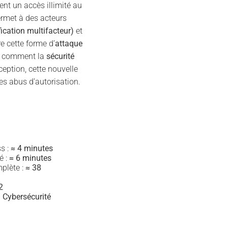
nt un accès illimité au
rmet à des acteurs
ication multifacteur)
et
 cette forme d’
attaque
re comment la
sécurité
ception, cette nouvelle
es abus d’autorisation.
s :
≈ 4 minutes
é :
≈ 6 minutes
plète :
≈ 38
2
 Cybersécurité