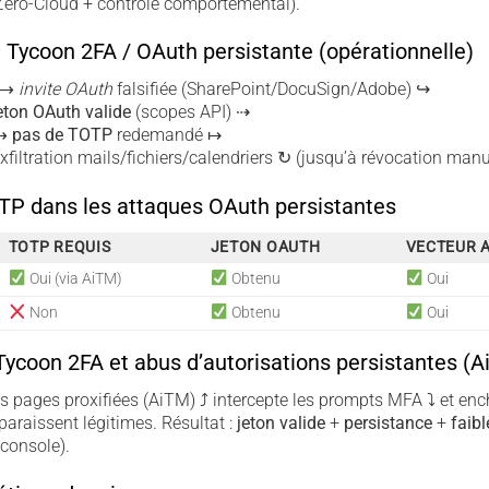
ero-Cloud + contrôle comportemental).
 Tycoon 2FA / OAuth persistante (opérationnelle)
 ⟶
invite OAuth
falsifiée (SharePoint/DocuSign/Adobe) ↪
eton OAuth valide
(scopes API) ⇢
 ⟶
pas de TOTP
redemandé ↦
filtration mails/fichiers/calendriers ↻ (jusqu’à révocation manu
P dans les attaques OAuth persistantes
TOTP REQUIS
JETON OAUTH
VECTEUR A
Oui (via AiTM)
Obtenu
Oui
Non
Obtenu
Oui
Tycoon 2FA et abus d’autorisations persistantes (
 pages proxifiées (AiTM) ⤴ intercepte les prompts MFA ⤵ et enc
paraissent légitimes. Résultat :
jeton valide
+
persistance
+
faibl
 console).