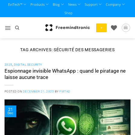
Skip
EviTech™
Products
Blog
News
Support
Company
to
Shop
content
+
TAG ARCHIVES:
SÉCURITÉ DES MESSAGERIES
2025
,
DIGITAL SECURITY
Espionnage invisible WhatsApp : quand le piratage ne
laisse aucune trace
POSTED ON
DECEMBER 21, 2025
BY
FMTAD
21
Dec