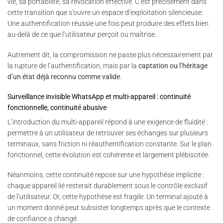
vie, sa portabilité, sa révocation effective. C’est précisément dans
cette transition que s’ouvre un espace d’exploitation silencieuse.
Une authentification réussie une fois peut produire des effets bien
au-delà de ce que l’utilisateur perçoit ou maîtrise.
Autrement dit, la compromission ne passe plus nécessairement par
la rupture de l’authentification, mais par la
captation ou l’héritage
d’un état déjà reconnu comme valide
.
Surveillance invisible WhatsApp et multi-appareil : continuité
fonctionnelle, continuité abusive
L’introduction du multi-appareil répond à une exigence de fluidité :
permettre à un utilisateur de retrouver ses échanges sur plusieurs
terminaux, sans friction ni réauthentification constante. Sur le plan
fonctionnel, cette évolution est cohérente et largement plébiscitée.
Néanmoins, cette continuité repose sur une hypothèse implicite :
chaque appareil lié resterait durablement sous le contrôle exclusif
de l’utilisateur. Or, cette hypothèse est fragile. Un terminal ajouté à
un moment donné peut subsister longtemps après que le contexte
de confiance a changé.