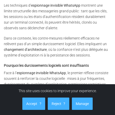
Les techniques d’
espionnage invisible WhatsApp
montrent une
limite structurelle des messageries grand public : tant que les clés,
les sessions ou les états d’authentification résident durablement
sur un terminal connecté, ils peuvent être hérités, clonés ou
observés sans déclencher d’alerte.
Dans ce contexte, les contre-mesures réellement efficaces ne
relèvent pas d’un simple durcissement logiciel. Elles impliquent un
changement d’architecture
, où la confiance n’est plus déléguée au
système d’exploitation ni à la persistance des sessions.
Pourquoi les durcissements logiciels sont insuffisants
Face à l’
espionnage invisible WhatsApp
, le premier réflexe consiste
souvent à renforcer la couche logicielle : mises à jour fréquentes,
durcissement du système d’exploitation, permissions restrictives,
antivirus ou solutions de détection comportementale. Ces mesures
This site uses cookies to improve your experience.
sont utiles, mais elles ne traitent pas le cœur du problème.
Accept
?
Reject
?
Manage
En effet, les techniques analysées dans cette chronique ne reposent
pas sur l’exploitation d’une vulnérabilité logicielle active. Elles