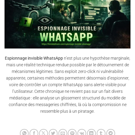
Espionnage invisible WhatsApp
n’est plus une hypothèse marginale,
mais une réalité technique rendue possible par le détournement de
mécanismes légitimes. Sans exploit zero-click ni vulnérabilité
apparente, certaines méthodes permettent désormais d’espionner,
voire de contrôler un compte WhatsApp sans alerte visible pour
l’utilisateur. Cette chronique ne revient pas sur un fait divers
médiatique : elle analyse un glissement structurel du modèle de
confiance des messageries chiffrées, là où la compromission ne
ressemble plus à un piratage.