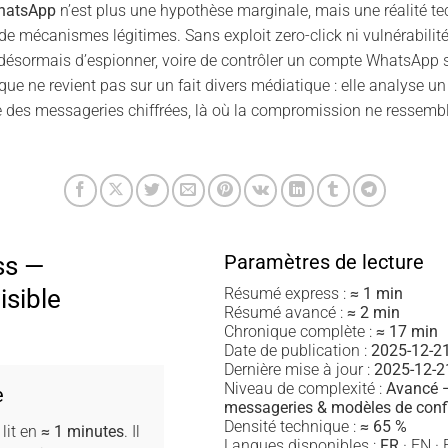
WhatsApp
n’est plus une hypothèse marginale, mais une réalité t
e mécanismes légitimes. Sans exploit zero-click ni vulnérabilité
ésormais d’espionner, voire de contrôler un compte WhatsApp sa
nique ne revient pas sur un fait divers médiatique : elle analyse u
 des messageries chiffrées, là où la compromission ne ressemble
Paramètres de lecture
ss —
isible
Résumé express :
≈ 1 min
Résumé avancé :
≈ 2 min
Chronique complète :
≈ 17 min
Date de publication :
2025-12-2
Dernière mise à jour :
2025-12-2
Niveau de complexité :
Avancé —
e
messageries & modèles de conf
Densité technique :
≈ 65 %
lit en
≈ 1 minutes
. Il
Langues disponibles :
FR
· EN · 