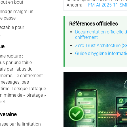
bout en bout
Andorra —
FM-AI-2025-11-SM
ionnage malgré un
e passe
Références officielles
ectable pour
Documentation officielle d
t
chiffrement
Zero Trust Architecture (
ue
Guide d’hygiène informat
e rupture :
us par une faille
ais par l’abus du
-même. Le chiffrement
s messages, pas
itimé. Lorsque l’attaque
ion même de « piratage »
el.
veraine
sse par la limitation