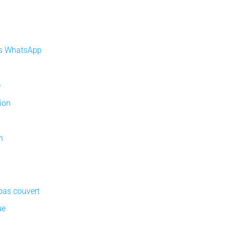
es WhatsApp
e
ion
n
pas couvert
ue