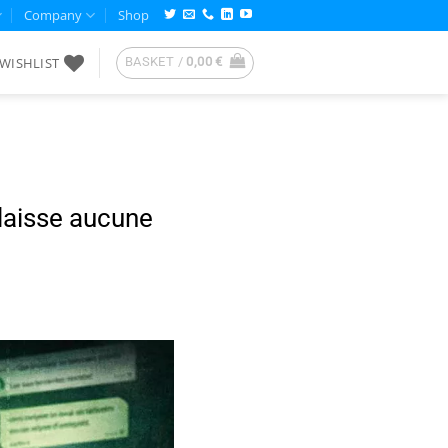
Company
Shop
WISHLIST
BASKET /
0,00
€
 laisse aucune