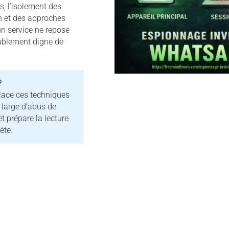
s, l’isolement des
on et des approches
n service ne repose
rablement digne de
?
lace ces techniques
 large d’abus de
 prépare la lecture
ète.