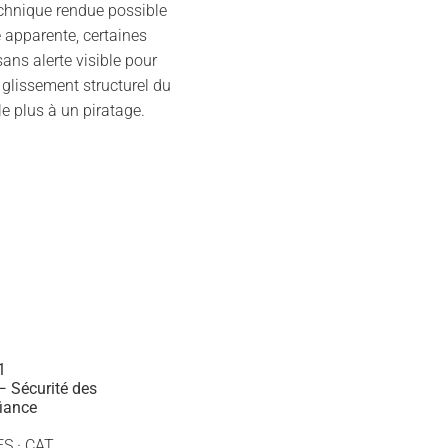
echnique rendue possible
 apparente, certaines
ns alerte visible pour
n glissement structurel du
 plus à un piratage.
1
1
 Sécurité des
iance
ES · CAT