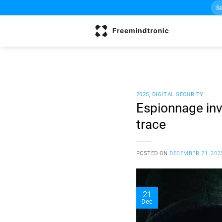
Sea
Skip
for:
to
content
2025
,
DIGITAL SECURITY
Espionnage inv
trace
POSTED ON
DECEMBER 21, 202
21
Dec