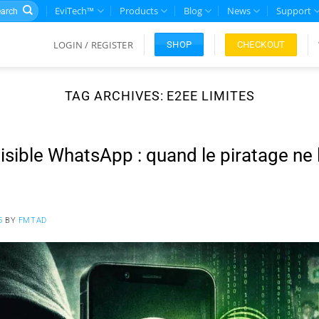
rch
EviTech™
Products
Blog
News
Support
LOGIN / REGISTER
CHECKOUT
SHOP
TAG ARCHIVES:
E2EE LIMITES
isible WhatsApp : quand le piratage ne
5
BY
FMTAD