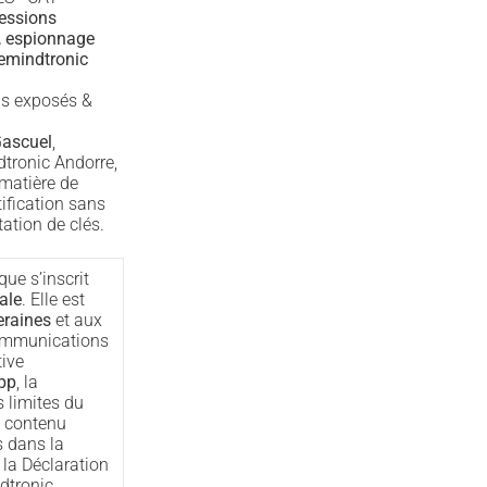
essions
e, espionnage
emindtronic
ls exposés &
ascuel
,
dtronic Andorre,
 matière de
ification sans
ation de clés.
que s’inscrit
ale
. Elle est
eraines
et aux
communications
tive
pp
, la
s limites du
e contenu
s dans la
it la Déclaration
dtronic