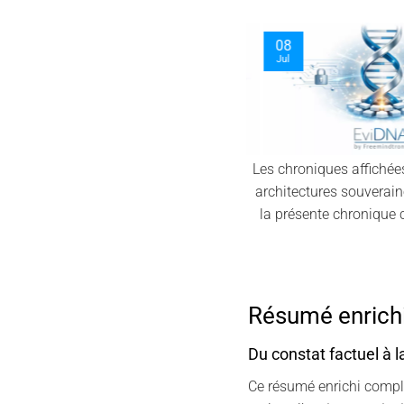
09
06
Jul
Aug
Les chroniques affichée
architectures souverain
la présente chronique c
Résumé enrichi
Du constat factuel à 
Ce résumé enrichi complè