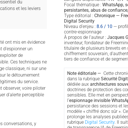
essentiel du
Focal thématique :
WhatsApp, s
ations et les leviers
persistantes, abus de confianc
Type éditorial :
Chronique — Fre
Digital Security
Niveau d’enjeu :
8.6 / 10
— profi
contre-espionnage
À propos de l’auteur :
Jacques G
té ont mis en évidence
inventeur, fondateur de Freemin
titulaire de plusieurs brevets en
t d’espionner un
chiffrement souverain, d’authent
xploiter de
tiers de confiance et de segment
isible. Ces techniques ne
ge classique, ni sur une
Note éditoriale —
Cette chroni
 sur le détournement
dans la rubrique
Sécurité Digit
gitimes du service.
dédiée aux
architectures souv
t observer, voire piloter
doctrines de protection des 
r d’alerte perceptible
sensibles. Elle met en perspec
l’
espionnage invisible WhatsA
persistance des sessions et le
modèle « chiffré donc sûr ». C
prolonge les analyses publiée
rubrique
Digital Security
. Il su
es conversations, y
de transparence IA de Freemin