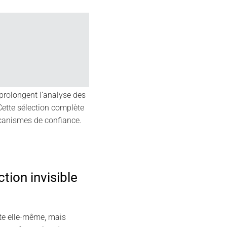
26
May
 prolongent l’analyse des
Cette sélection complète
canismes de confiance.
tion invisible
rte elle-même, mais