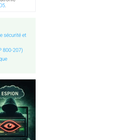
D5
.
e sécurité et
SP 800-207)
ique