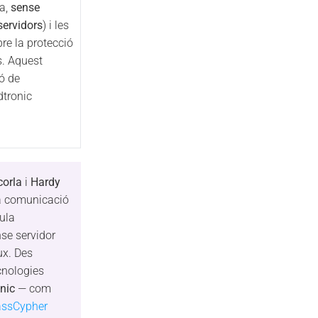
a,
sense
ervidors
) i les
re la protecció
s. Aquest
ó de
dtronic
corla
i
Hardy
a comunicació
ula
nse servidor
lux. Des
cnologies
nic
— com
assCypher