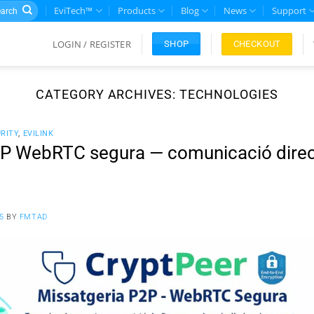
rch
EviTech™
Products
Blog
News
Support
LOGIN / REGISTER
CHECKOUT
SHOP
CATEGORY ARCHIVES:
TECHNOLOGIES
URITY
,
EVILINK
2P WebRTC segura — comunicació dire
5
BY
FMTAD