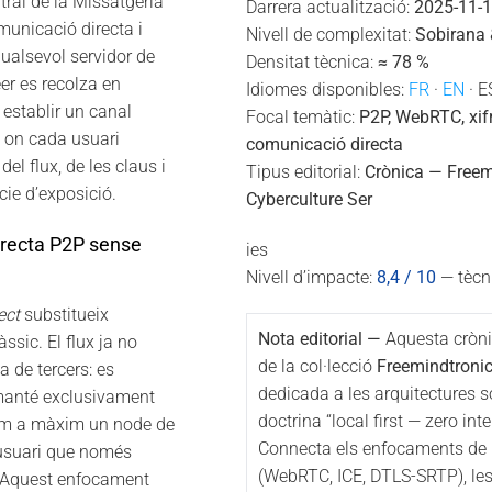
tral de la Missatgeria
Darrera actualització:
2025-11-
unicació directa i
Nivell de complexitat:
Sobirana 
ualsevol servidor de
Densitat tècnica:
≈ 78 %
er es recolza en
Idiomes disponibles:
FR
·
EN
· E
 establir un canal
Focal temàtic:
P2P, WebRTC, xif
, on cada usuari
comunicació directa
del flux, de les claus i
Tipus editorial:
Crònica — Freem
cie d’exposició.
Cyberculture Ser
irecta P2P sense
ies
Nivell d’impacte:
8,4 / 10
— tècni
ect
substitueix
Nota editorial —
Aquesta cròni
ssic. El flux ja no
de la col·lecció
Freemindtronic
 de tercers: es
dedicada a les arquitectures so
 manté exclusivament
doctrina “local first — zero int
com a màxim un node de
Connecta els enfocaments de 
l’usuari que només
(WebRTC, ICE, DTLS-SRTP), les
t. Aquest enfocament