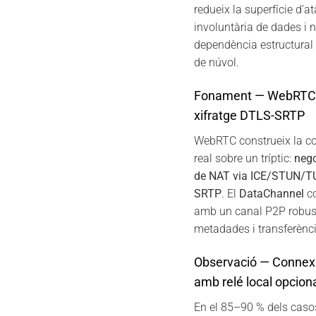
redueix la superfície d’at
involuntària de dades i n
dependència estructural 
de núvol.
Fonament — WebRTC,
xifratge DTLS-SRTP
WebRTC construeix la c
real sobre un tríptic:
neg
de NAT via ICE/STUN/
SRTP
. El
DataChannel
co
amb un canal P2P robust
metadades i transferènci
Observació — Connexió
amb relé local opcion
En el 85–90 % dels casos