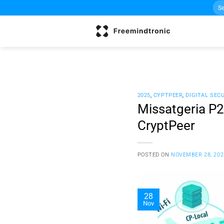
Sea
Skip
for:
to
content
2025
,
CYPTPEER
,
DIGITAL SEC
Missatgeria P
CryptPeer
POSTED ON
NOVEMBER 28, 202
28
Nov