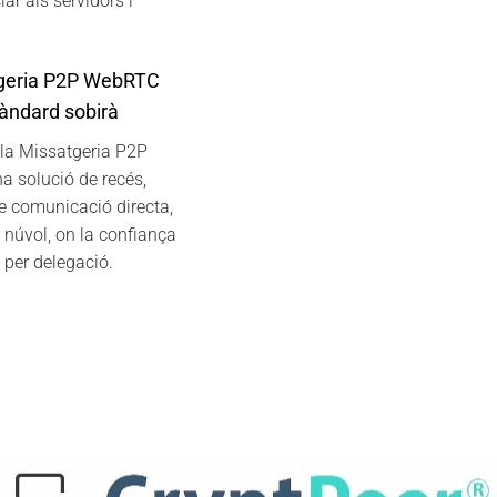
r als servidors i
geria P2P WebRTC
àndard sobirà
la Missatgeria P2P
 solució de recés,
e comunicació directa,
 núvol, on la confiança
 per delegació.