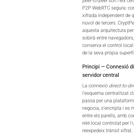
peer-to-peer
són l’eix cen
P2P WebRTC segura: com
xifrada independent de q
núvol de tercers. CryptPe
aquesta arquitectura per
sobirà entre navegadors
conserva el control local 
de la seva pròpia superfí
Principi — Connexió d
servidor central
La connexió
direct-to-dir
l’esquema centralitzat clà
passa per una plataforma
negocia, s’encripta i es
entre els parells, amb 
relé local controlat per 
reexpedeix trànsit xifra