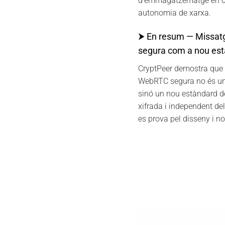
d’emmagatzematge en cla
autonomia de xarxa.
⮞ En resum — Missat
segura com a nou est
CryptPeer demostra que 
WebRTC segura no és una
sinó un nou estàndard d
xifrada i independent del
es prova pel disseny i no