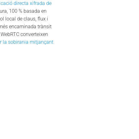
ació directa xifrada de
gura, 100 % basada en
 local de claus, flux i
només encaminada trànsit
P i WebRTC converteixen
r la sobirania mitjançant