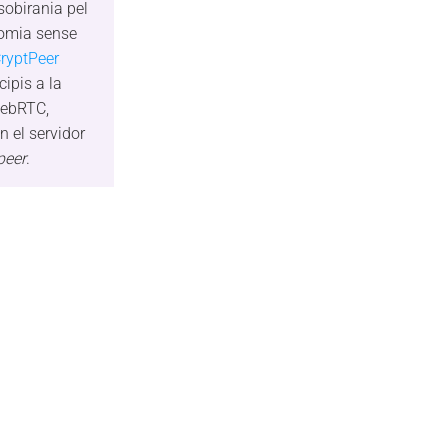
obirania pel
nomia sense
ryptPeer
ipis a la
WebRTC,
n el servidor
peer
.