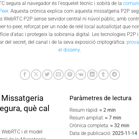
 segura al navegador és l’esquelet tècnic i sobirà de la
comunic
Peer
. Aquesta crònica explica com aquesta missatgeria P2P se
 WebRTC P2P sense servidor central ni núvol públic, amb control
r-to-peer, reforçat per un node de relé local autoallotjat que 
erfície d’atac i protegeix la sobirania digital. Les tecnologies P2
ar del secret, del canal i de la seva exposició criptogràfica:
prova
el disseny
.
 Missatgeria
Paràmetres de lectura
gura, què cal
Resum ràpid:
≈ 2 min
Resum ampliat:
≈ 7 min
Crònica completa:
≈ 32 min
— WebRTC i el model
Data de publicació:
2025-11-14