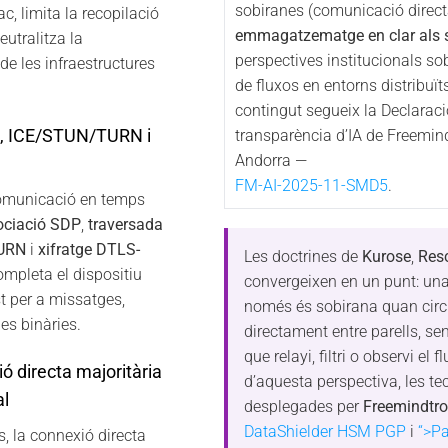
sobiranes (comunicació direct
ac, limita la recopilació
emmagatzematge en clar als s
eutralitza la
perspectives institucionals sob
de les infraestructures
de fluxos en entorns distribuït
contingut segueix la Declaraci
 ICE/STUN/TURN i
transparència d’IA de Freemin
Andorra —
FM-AI-2025-11-SMD5
.
omunicació en temps
ociació SDP
,
traversada
TURN
i
xifratge DTLS-
Les doctrines de
Kurose
,
Res
mpleta el dispositiu
convergeixen en un punt: un
 per a missatges,
només és sobirana quan circ
es binàries.
directament entre parells, se
que relayi, filtri o observi el f
 directa majoritària
d’aquesta perspectiva, les te
al
desplegades per
Freemindtro
DataShielder HSM PGP
i
“>P
, la connexió directa