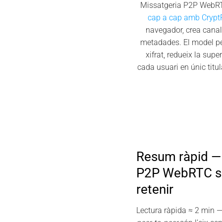
Missatgeria P2P WebRTC
cap a cap amb Crypt
navegador, crea canals
metadades. El model pee
xifrat, redueix la sup
cada usuari en únic titul
Resum ràpid —
P2P WebRTC se
retenir
Lectura ràpida ≈ 2 min 