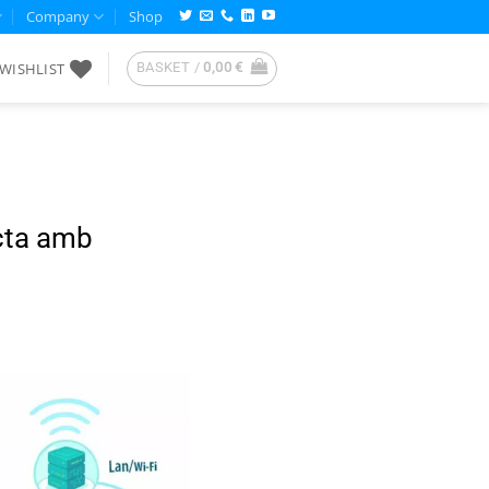
Company
Shop
WISHLIST
BASKET /
0,00
€
cta amb