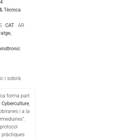
14
& Tècnica
S ·
CAT
· AR
ratge,
indtronic
c i sobirà
ca forma part
 Cyberculture
,
biranes i a la
ermediaries”.
protocol
 pràctiques