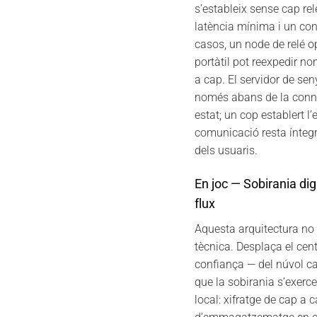
s’estableix sense cap re
latència mínima i un cont
casos, un node de relé op
portàtil pot reexpedir no
a cap. El servidor de seny
només abans de la conne
estat; un cop establert l’
comunicació resta ínteg
dels usuaris.
En joc — Sobirania digit
flux
Aquesta arquitectura no
tècnica. Desplaça el cent
confiança — del núvol cap
que la sobirania s’exerce
local: xifratge de cap a 