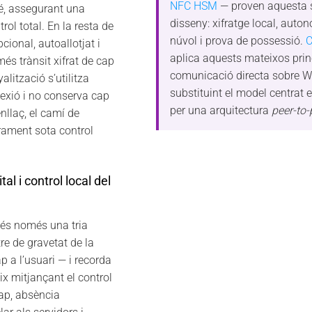
NFC HSM
— proven aquesta s
lé, assegurant una
disseny: xifratge local, auto
rol total. En la resta de
núvol i prova de possessió.
C
cional, autoallotjat i
aplica aquests mateixos princ
més trànsit xifrat de cap
comunicació directa sobre 
alització s’utilitza
substituint el model centrat e
xió i no conserva cap
per una arquitectura
peer-to-
enllaç, el camí de
rament sota control
al i control local del
 és només una tria
re de gravetat de la
 a l’usuari — i recorda
ix mitjançant el control
cap, absència