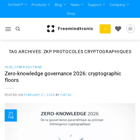
Skip
EviTech™
Products
Blog
News
Support
Company
to
Shop
content
+
TAG ARCHIVES:
ZKP PROTOCOLES CRYPTOGRAPHIQUES
2026
,
CYBER DOCTRINE
Zero-knowledge governance 2026: cryptographic
floors
POSTED ON
FEBRUARY 21, 2026
BY
FMTAD
21
Feb