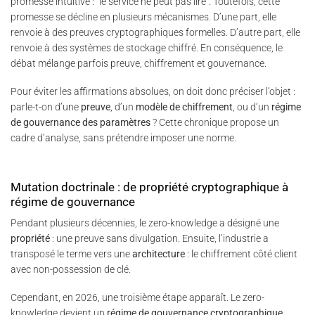
promesse intuitive : “le service ne peut pas lire”. Toutefois, cette
promesse se décline en plusieurs mécanismes. D’une part, elle
renvoie à des preuves cryptographiques formelles. D’autre part, elle
renvoie à des systèmes de stockage chiffré. En conséquence, le
débat mélange parfois preuve, chiffrement et gouvernance.
Pour éviter les affirmations absolues, on doit donc préciser l’objet :
parle-t-on d’une
preuve
, d’un
modèle de chiffrement
, ou d’un
régime
de gouvernance des paramètres
? Cette chronique propose un
cadre d’analyse, sans prétendre imposer une norme.
Mutation doctrinale : de propriété cryptographique à
régime de gouvernance
Pendant plusieurs décennies, le zero-knowledge a désigné une
propriété
: une preuve sans divulgation. Ensuite, l’industrie a
transposé le terme vers une
architecture
: le chiffrement côté client
avec non-possession de clé.
Cependant, en 2026, une troisième étape apparaît. Le zero-
knowledge devient un
régime de gouvernance cryptographique
.