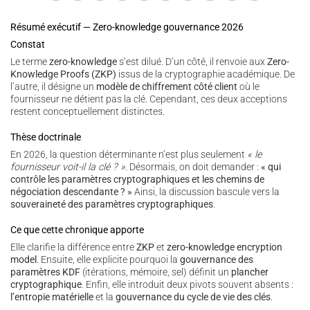
Résumé exécutif — Zero-knowledge gouvernance 2026
Constat
Le terme
zero-knowledge
s’est dilué. D’un côté, il renvoie aux
Zero-
Knowledge Proofs (ZKP)
issus de la cryptographie académique. De
l’autre, il désigne un
modèle de chiffrement côté client
où le
fournisseur ne détient pas la clé. Cependant, ces deux acceptions
restent conceptuellement distinctes.
Thèse doctrinale
En 2026, la question déterminante n’est plus seulement
« le
fournisseur voit-il la clé ? »
. Désormais, on doit demander :
« qui
contrôle les paramètres cryptographiques et les chemins de
négociation descendante ? »
Ainsi, la discussion bascule vers la
souveraineté des paramètres cryptographiques
.
Ce que cette chronique apporte
Elle clarifie la différence entre
ZKP
et
zero-knowledge encryption
model
. Ensuite, elle explicite pourquoi la
gouvernance des
paramètres KDF
(itérations, mémoire, sel) définit un
plancher
cryptographique
. Enfin, elle introduit deux pivots souvent absents :
l’entropie matérielle
et la
gouvernance du cycle de vie des clés
.