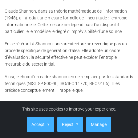
Claude Shannon, dans sa théorie mathématique de l’information
(1948), a introduit une mesure formelle de l’incertitude : l’entropie
informationnelle. Cette mesure ne dépend pas d’un dispositif
particulier ; elle modélise le degré d’imprévisibilité d’une source.
En se référant à Shannon, une architecture ne revendique pas un
procédé spécifique de génération d’aléa. Elle adopte un cadre
d’évaluation : la sécurité effective ne peut excéder l’entropie
mesurable du secret initial.
Ainsi, le choix d’un cadre shannonien ne remplace pas les standards
techniques (NIST SP 800-90, ISO/IEC 11770, RFC 9106). Il les
précède conceptuellement. Il rappelle que :
Un secret de faible entropie reste vulnérable, même avec un
This site uses cookies to improve your experience.
algorithme robuste.
Un nombre élevé d’itérations KDF n’augmente pas l’espace de
Accept
?
Reject
?
Manage
clés si l’entropie initiale est bornée.
La résistance exponentielle dépend directement du nombre