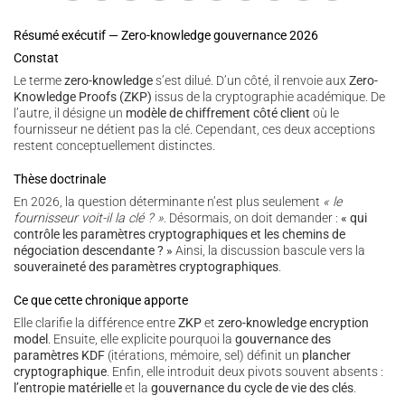
Résumé exécutif — Zero-knowledge gouvernance 2026
Constat
Le terme
zero-knowledge
s’est dilué. D’un côté, il renvoie aux
Zero-
Knowledge Proofs (ZKP)
issus de la cryptographie académique. De
l’autre, il désigne un
modèle de chiffrement côté client
où le
fournisseur ne détient pas la clé. Cependant, ces deux acceptions
restent conceptuellement distinctes.
Thèse doctrinale
En 2026, la question déterminante n’est plus seulement
« le
fournisseur voit-il la clé ? »
. Désormais, on doit demander :
« qui
contrôle les paramètres cryptographiques et les chemins de
négociation descendante ? »
Ainsi, la discussion bascule vers la
souveraineté des paramètres cryptographiques
.
Ce que cette chronique apporte
Elle clarifie la différence entre
ZKP
et
zero-knowledge encryption
model
. Ensuite, elle explicite pourquoi la
gouvernance des
paramètres KDF
(itérations, mémoire, sel) définit un
plancher
cryptographique
. Enfin, elle introduit deux pivots souvent absents :
l’entropie matérielle
et la
gouvernance du cycle de vie des clés
.