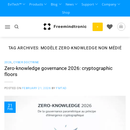
Skip
EviTech™
Products
Blog
News
Support
Company
to
Shop
content
+
TAG ARCHIVES:
MODÈLE ZERO-KNOWLEDGE NON MÉDIÉ
2026
,
CYBER DOCTRINE
Zero-knowledge governance 2026: cryptographic
floors
POSTED ON
FEBRUARY 21, 2026
BY
FMTAD
21
Feb