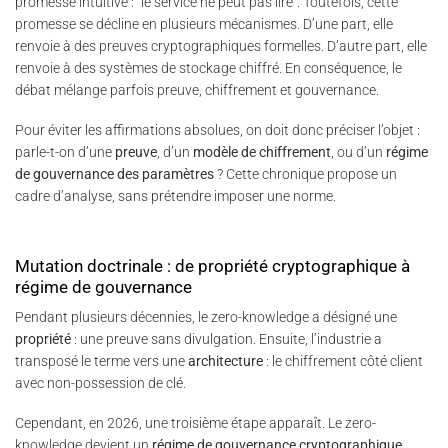
promesse intuitive : “le service ne peut pas lire”. Toutefois, cette
promesse se décline en plusieurs mécanismes. D’une part, elle
renvoie à des preuves cryptographiques formelles. D’autre part, elle
renvoie à des systèmes de stockage chiffré. En conséquence, le
débat mélange parfois preuve, chiffrement et gouvernance.
Pour éviter les affirmations absolues, on doit donc préciser l’objet :
parle-t-on d’une
preuve
, d’un
modèle de chiffrement
, ou d’un
régime
de gouvernance des paramètres
? Cette chronique propose un
cadre d’analyse, sans prétendre imposer une norme.
Mutation doctrinale : de propriété cryptographique à
régime de gouvernance
Pendant plusieurs décennies, le zero-knowledge a désigné une
propriété
: une preuve sans divulgation. Ensuite, l’industrie a
transposé le terme vers une
architecture
: le chiffrement côté client
avec non-possession de clé.
Cependant, en 2026, une troisième étape apparaît. Le zero-
knowledge devient un
régime de gouvernance cryptographique
.