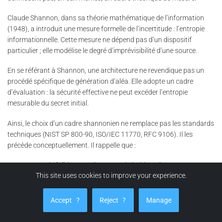
Claude Shannon, dans sa théorie mathématique de l’information
(1948), a introduit une mesure formelle de l’incertitude : l’entropie
informationnelle. Cette mesure ne dépend pas d’un dispositif
particulier ; elle modélise le degré d’imprévisibilité d’une source.
En se référant à Shannon, une architecture ne revendique pas un
procédé spécifique de génération d’aléa. Elle adopte un cadre
d’évaluation : la sécurité effective ne peut excéder l’entropie
mesurable du secret initial.
Ainsi, le choix d’un cadre shannonien ne remplace pas les standards
techniques (NIST SP 800-90, ISO/IEC 11770, RFC 9106). Il les
précède conceptuellement. Il rappelle que :
Un secret de faible entropie reste vulnérable, même avec un
This site uses cookies to improve your experience.
algorithme robuste.
Un nombre élevé d’itérations KDF n’augmente pas l’espace de
Accept
?
Reject
?
Manage
clés si l’entropie initiale est bornée.
La résistance exponentielle dépend directement du nombre