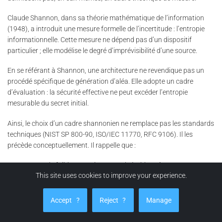
Claude Shannon, dans sa théorie mathématique de l’information
(1948), a introduit une mesure formelle de l’incertitude : l’entropie
informationnelle. Cette mesure ne dépend pas d’un dispositif
particulier ; elle modélise le degré d’imprévisibilité d’une source.
En se référant à Shannon, une architecture ne revendique pas un
procédé spécifique de génération d’aléa. Elle adopte un cadre
d’évaluation : la sécurité effective ne peut excéder l’entropie
mesurable du secret initial.
Ainsi, le choix d’un cadre shannonien ne remplace pas les standards
techniques (NIST SP 800-90, ISO/IEC 11770, RFC 9106). Il les
précède conceptuellement. Il rappelle que :
Un secret de faible entropie reste vulnérable, même avec un
This site uses cookies to improve your experience.
algorithme robuste.
Un nombre élevé d’itérations KDF n’augmente pas l’espace de
Accept
?
Reject
?
Manage
clés si l’entropie initiale est bornée.
La résistance exponentielle dépend directement du nombre