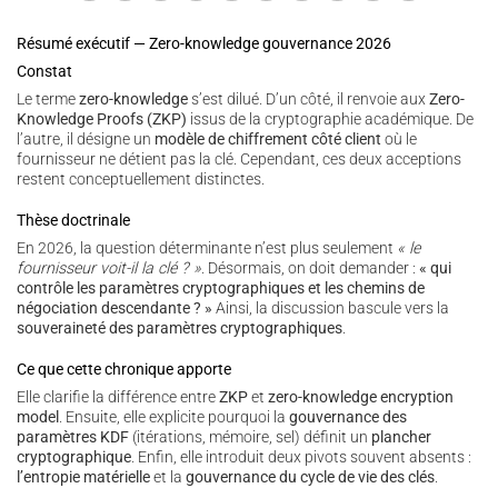
Résumé exécutif — Zero-knowledge gouvernance 2026
Constat
Le terme
zero-knowledge
s’est dilué. D’un côté, il renvoie aux
Zero-
Knowledge Proofs (ZKP)
issus de la cryptographie académique. De
l’autre, il désigne un
modèle de chiffrement côté client
où le
fournisseur ne détient pas la clé. Cependant, ces deux acceptions
restent conceptuellement distinctes.
Thèse doctrinale
En 2026, la question déterminante n’est plus seulement
« le
fournisseur voit-il la clé ? »
. Désormais, on doit demander :
« qui
contrôle les paramètres cryptographiques et les chemins de
négociation descendante ? »
Ainsi, la discussion bascule vers la
souveraineté des paramètres cryptographiques
.
Ce que cette chronique apporte
Elle clarifie la différence entre
ZKP
et
zero-knowledge encryption
model
. Ensuite, elle explicite pourquoi la
gouvernance des
paramètres KDF
(itérations, mémoire, sel) définit un
plancher
cryptographique
. Enfin, elle introduit deux pivots souvent absents :
l’entropie matérielle
et la
gouvernance du cycle de vie des clés
.