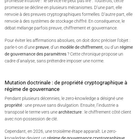
promesse intuitive : “le service ne peut pas lire”. Toutefois, cette
promesse se décline en plusieurs mécanismes. D’une part, elle
renvoie à des preuves cryptographiques formelles. D’autre part, elle
renvoie à des systèmes de stockage chiffré. En conséquence, le
débat mélange parfois preuve, chiffrement et gouvernance.
Pour éviter les affirmations absolues, on doit donc préciser l’objet :
parle-t-on d’une
preuve
, d’un
modèle de chiffrement
, ou d’un
régime
de gouvernance des paramètres
? Cette chronique propose un
cadre d’analyse, sans prétendre imposer une norme.
Mutation doctrinale : de propriété cryptographique à
régime de gouvernance
Pendant plusieurs décennies, le zero-knowledge a désigné une
propriété
: une preuve sans divulgation. Ensuite, l’industrie a
transposé le terme vers une
architecture
: le chiffrement côté client
avec non-possession de clé.
Cependant, en 2026, une troisième étape apparaît. Le zero-
knowledge devient un
régime de gouvernance cryptographique
.