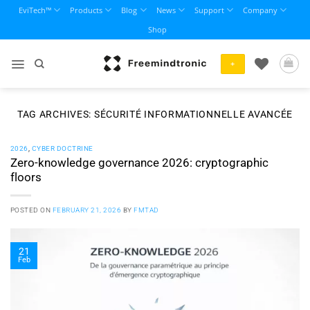
Skip
EviTech™
Products
Blog
News
Support
Company
to
Shop
content
+
TAG ARCHIVES:
SÉCURITÉ INFORMATIONNELLE AVANCÉE
2026
,
CYBER DOCTRINE
Zero-knowledge governance 2026: cryptographic
floors
POSTED ON
FEBRUARY 21, 2026
BY
FMTAD
21
Feb