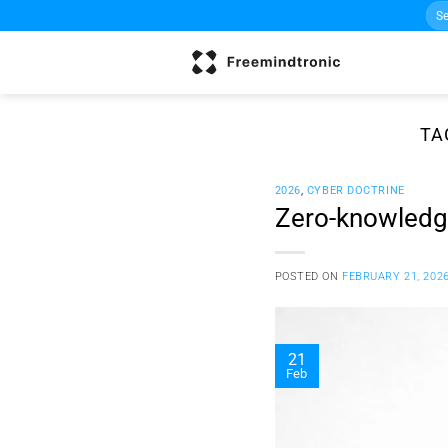
Sea
Skip
for:
to
content
TA
2026
,
CYBER DOCTRINE
Zero-knowledge
POSTED ON
FEBRUARY 21, 202
21
Feb