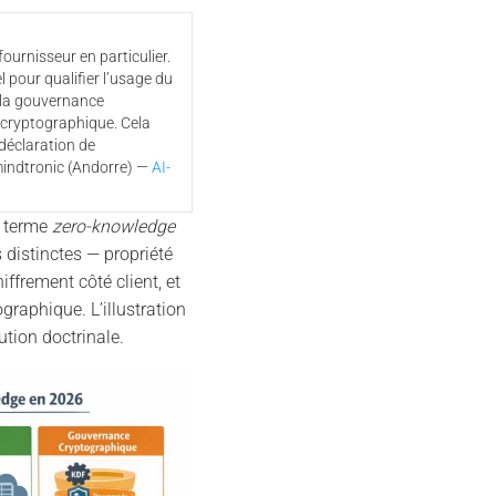
ournisseur en particulier.
 pour qualifier l’usage du
 la gouvernance
 cryptographique. Cela
 déclaration de
mindtronic (Andorre) —
AI-
 terme
zero-knowledge
s distinctes — propriété
ffrement côté client, et
raphique. L’illustration
ution doctrinale.