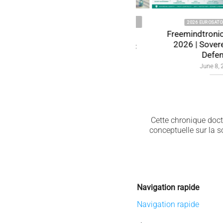
2024 2025 2026 CYBER DOCTRINE
2026 EUROSATORY EV
CYBERCULTURE
Freemindtronic Eu
Quantum Threats to
2026 | Sovereign
Encryption: RSA, AES & ECC
Defense
Defense
June 8, 2026
September 12, 2024
Cette chronique doctr
conceptuelle sur la 
Navigation rapide
Navigation rapide