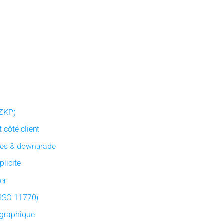
(ZKP)
 côté client
nes & downgrade
licite
her
 (ISO 11770)
ographique