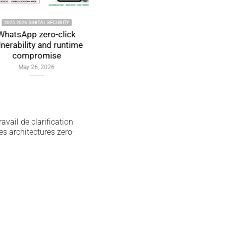
 2026 DIGITAL SECURITY
2026 CYBER DOCTRINE DIGITAL SECURITY
sApp zero-click
Whisper Leak side-channel
ability and runtime
and LLM token leakage
compromise
February 24, 2026
May 26, 2026
travail de clarification
s architectures zero-