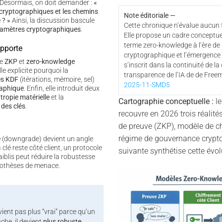
 Désormais, on doit demander :
«
 cryptographiques et les chemins
Note éditoriale —
 ? »
Ainsi, la discussion bascule
Cette chronique n’évalue aucun f
ramètres cryptographiques
.
Elle propose un cadre conceptuel
terme zero-knowledge à l’ère de
apporte
cryptographique et l’émergence
re
ZKP
et
zero-knowledge
s’inscrit dans la continuité de la
lle explicite pourquoi la
transparence de l’IA de de Free
es KDF
(itérations, mémoire, sel)
2025-11-SMD5
raphique
. Enfin, elle introduit deux
ntropie matérielle
et la
Cartographie conceptuelle :
le
 des clés
.
recouvre en 2026 trois réalité
de preuve (ZKP), modèle de chi
régime de gouvernance cryptog
e
(downgrade) devient un angle
 clé reste côté client, un protocole
suivante synthétise cette évol
iblis peut réduire la robustesse
pothèses de menace.
ient pas plus “vrai” parce qu’un
nche, il devient
plus robuste