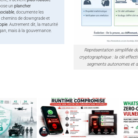
mpose un
plancher
ociable
, documente les
es chemins de downgrade et
opie
. Autrement dit, la maturité
gan, mais à la gouvernance.
Représentation simplifiée d
cryptographique : la clé effec
segments autonomes et di