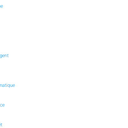
ue
gent
matique
nce
êt