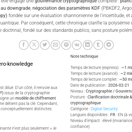
, elle engage une
gouvernance cryptographique
complète :
planc
e au downgrade
,
négociation des paramètres KDF
(PBKDF2, Argo
opy)
fondée sur une évaluation shannonienne de l’incertitude, et
antique. Par conséquent, cette chronique clarifie la polysémie 
e doctrinal, fondé sur des standards publics, sans posture polém
Note technique
ero-knowledge
Temps de lecture (express) :
~1 mi
Temps de lecture (avancé) :
~2 mi
Temps de lecture complet :
~50 m
Date de publication :
2026-02-21
st dilué. D’un côté, il renvoie aux
Niveau :
Cryptographie / Gouverna
P)
issus de la cryptographie
Posture :
Clarification doctrinale
ésigne un
modèle de chiffrement
cryptographique
ne détient pas la clé. Cependant,
 conceptuellement distinctes.
Catégorie :
Digital Security
Langues disponibles :
FR
· EN (à v
Niveau d’impact : élevé (invarian
confiance)
inante n’est plus seulement
« le