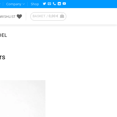
Company
Shop
WISHLIST
BASKET /
0,00
€
DEL
rs