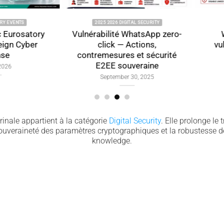
ENTS
2025 2026 DIGITAL SECURITY
2025
rosatory
Vulnérabilité WhatsApp zero-
What
 Cyber
click — Actions,
vulner
contremesures et sécurité
E2EE souveraine
September 30, 2025
inale appartient à la catégorie
Digital Security
. Elle prolonge le 
souveraineté des paramètres cryptographiques et la robustesse de
knowledge.