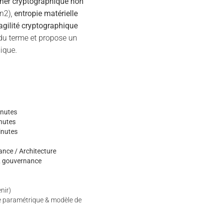
her cryptographique non
n2),
entropie matérielle
agilité cryptographique
du terme et propose un
ique.
nutes
nutes
inutes
nce / Architecture
 & gouvernance
enir)
ce paramétrique & modèle de