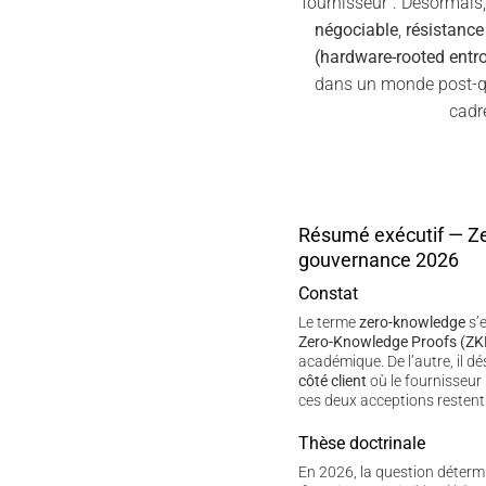
fournisseur”. Désormais
négociable
,
résistanc
(hardware-rooted entr
dans un monde post-qu
cadr
Résumé exécutif — Z
gouvernance 2026
Constat
Le terme
zero-knowledge
s’e
Zero-Knowledge Proofs (ZK
académique. De l’autre, il d
côté client
où le fournisseur 
ces deux acceptions restent
Thèse doctrinale
En 2026, la question déterm