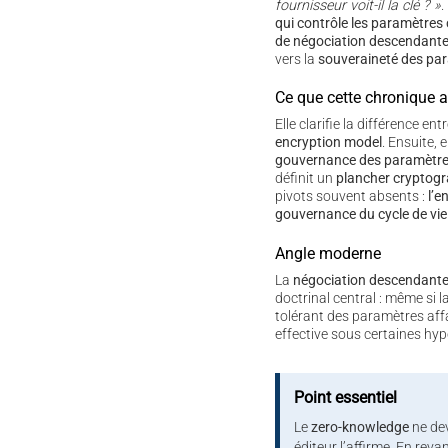
fournisseur voit-il la clé ? »
.
qui contrôle les paramètres
de négociation descendante
vers la
souveraineté des pa
Ce que cette chronique 
Elle clarifie la différence ent
encryption model
. Ensuite, e
gouvernance des paramètr
définit un
plancher cryptog
pivots souvent absents :
l’e
gouvernance du cycle de vie
Angle moderne
La
négociation descendant
doctrinal central : même si la
tolérant des paramètres affa
effective sous certaines hy
Point essentiel
Le
zero-knowledge
ne dev
éditeur l’affirme. En reva