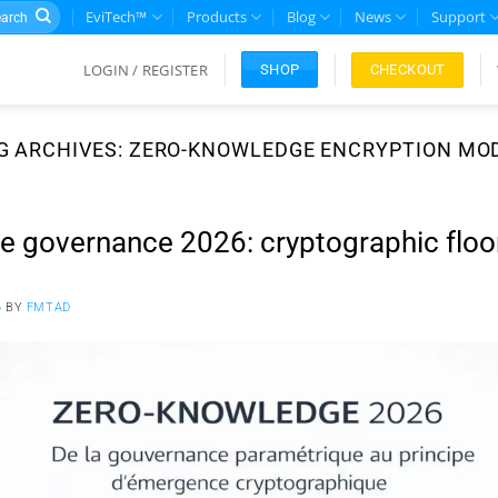
rch
EviTech™
Products
Blog
News
Support
LOGIN / REGISTER
CHECKOUT
SHOP
G ARCHIVES:
ZERO-KNOWLEDGE ENCRYPTION MO
 governance 2026: cryptographic floo
6
BY
FMTAD