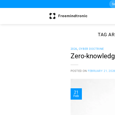
Sea
Skip
for:
to
content
TAG AR
2026
,
CYBER DOCTRINE
Zero-knowledge
POSTED ON
FEBRUARY 21, 202
21
Feb