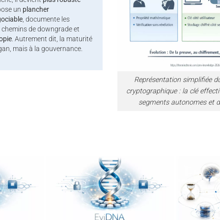
mpose un
plancher
ociable
, documente les
es chemins de downgrade et
opie
. Autrement dit, la maturité
gan, mais à la gouvernance.
Représentation simplifiée d
cryptographique : la clé effec
segments autonomes et di