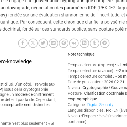
, elle engage une
gouvernance cryptographique
complète :
planc
e au downgrade
,
négociation des paramètres KDF
(PBKDF2, Argo
opy)
fondée sur une évaluation shannonienne de l’incertitude, et
antique. Par conséquent, cette chronique clarifie la polysémie 
e doctrinal, fondé sur des standards publics, sans posture polém
Note technique
ero-knowledge
Temps de lecture (express) :
~1 mi
Temps de lecture (avancé) :
~2 mi
Temps de lecture complet :
~50 m
Date de publication :
2026-02-21
st dilué. D’un côté, il renvoie aux
Niveau :
Cryptographie / Gouverna
P)
issus de la cryptographie
Posture :
Clarification doctrinale
ésigne un
modèle de chiffrement
cryptographique
ne détient pas la clé. Cependant,
 conceptuellement distinctes.
Catégorie :
Digital Security
Langues disponibles :
FR
· EN (à v
Niveau d’impact : élevé (invarian
confiance)
inante n’est plus seulement
« le