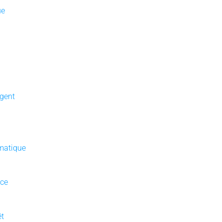
ue
gent
matique
nce
êt