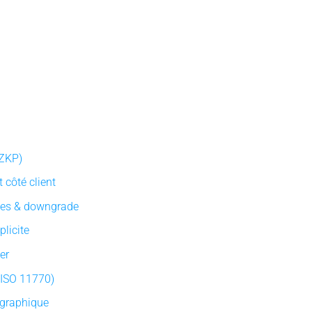
(ZKP)
 côté client
nes & downgrade
licite
her
 (ISO 11770)
ographique