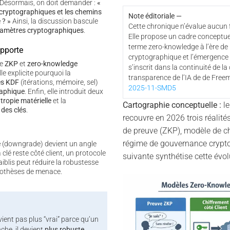
 Désormais, on doit demander :
«
 cryptographiques et les chemins
Note éditoriale —
 ? »
Ainsi, la discussion bascule
Cette chronique n’évalue aucun f
ramètres cryptographiques
.
Elle propose un cadre conceptuel
terme zero-knowledge à l’ère de
apporte
cryptographique et l’émergence
re
ZKP
et
zero-knowledge
s’inscrit dans la continuité de la
lle explicite pourquoi la
transparence de l’IA de de Free
es KDF
(itérations, mémoire, sel)
2025-11-SMD5
raphique
. Enfin, elle introduit deux
ntropie matérielle
et la
Cartographie conceptuelle :
le
 des clés
.
recouvre en 2026 trois réalité
de preuve (ZKP), modèle de chi
régime de gouvernance cryptog
e
(downgrade) devient un angle
 clé reste côté client, un protocole
suivante synthétise cette évol
iblis peut réduire la robustesse
pothèses de menace.
ient pas plus “vrai” parce qu’un
nche, il devient
plus robuste