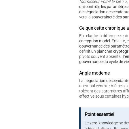
fournisseur voit-il la clé ? »
.
qui contrôle les paramètres
de négociation descendante
vers la
souveraineté des pa
Ce que cette chronique 
Elle clarifie la différence ent
encryption model
. Ensuite, e
gouvernance des paramètr
définit un
plancher cryptog
pivots souvent absents :
l’e
gouvernance du cycle de vie
Angle moderne
La
négociation descendant
doctrinal central : même si la
tolérant des paramètres affa
effective sous certaines hy
Point essentiel
Le
zero-knowledge
ne dev
éditeur l’affirme. En reva