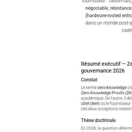
fournisseur”. Désormais
négociable
,
résistanc
(hardware-rooted entr
dans un monde post-qu
cadr
Résumé exécutif — Z
gouvernance 2026
Constat
Le terme
zero-knowledge
s’e
Zero-Knowledge Proofs (ZK
académique. De l’autre, il d
côté client
où le fournisseur 
ces deux acceptions restent
Thèse doctrinale
En 2026, la question déterm