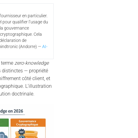
ournisseur en particulier.
 pour qualifier l’usage du
 la gouvernance
 cryptographique. Cela
 déclaration de
mindtronic (Andorre) —
AI-
 terme
zero-knowledge
s distinctes — propriété
ffrement côté client, et
raphique. L’illustration
ution doctrinale.