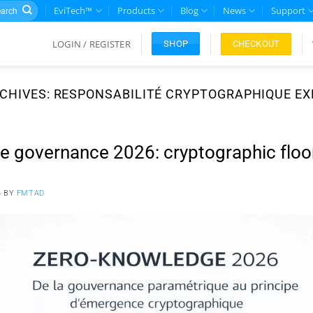
rch
EviTech™
Products
Blog
News
Support
LOGIN / REGISTER
CHECKOUT
SHOP
CHIVES:
RESPONSABILITÉ CRYPTOGRAPHIQUE EX
 governance 2026: cryptographic floo
6
BY
FMTAD