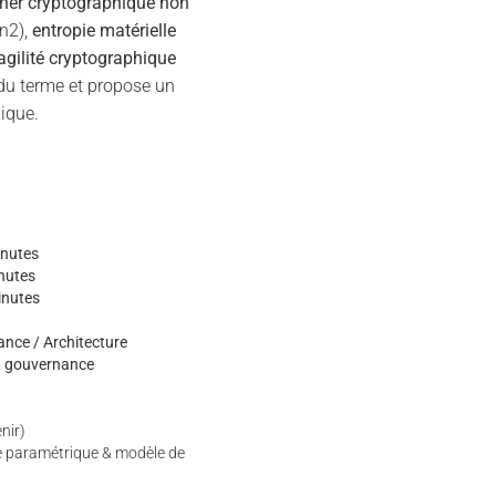
her cryptographique non
n2),
entropie matérielle
agilité cryptographique
du terme et propose un
ique.
nutes
nutes
inutes
nce / Architecture
 & gouvernance
enir)
ce paramétrique & modèle de