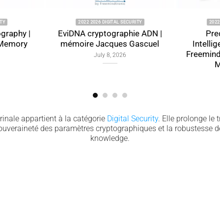
2022 2026 DIGITAL SECURITY
2022 2026 DIGIT
|
EviDNA cryptographie ADN |
Predictive A
y
mémoire Jacques Gascuel
Intelligence Ar
Freemindtronic
July 8, 2026
Memora
July 9, 
inale appartient à la catégorie
Digital Security
. Elle prolonge le 
souveraineté des paramètres cryptographiques et la robustesse de
knowledge.