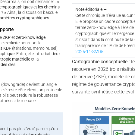
 Désormais, on doit demander :
«
 cryptographiques et les chemins
Note éditoriale —
 ? »
Ainsi, la discussion bascule
Cette chronique n’évalue aucun f
ramètres cryptographiques
.
Elle propose un cadre conceptuel
terme zero-knowledge à l’ère de
apporte
cryptographique et l’émergence
re
ZKP
et
zero-knowledge
s’inscrit dans la continuité de la
lle explicite pourquoi la
transparence de l’IA de de Free
es KDF
(itérations, mémoire, sel)
2025-11-SMD5
raphique
. Enfin, elle introduit deux
ntropie matérielle
et la
Cartographie conceptuelle :
le
 des clés
.
recouvre en 2026 trois réalité
de preuve (ZKP), modèle de chi
régime de gouvernance cryptog
e
(downgrade) devient un angle
 clé reste côté client, un protocole
suivante synthétise cette évol
iblis peut réduire la robustesse
pothèses de menace.
ient pas plus “vrai” parce qu’un
nche, il devient
plus robuste