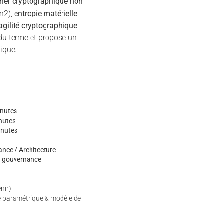
her cryptographique non
n2),
entropie matérielle
agilité cryptographique
du terme et propose un
ique.
nutes
nutes
inutes
nce / Architecture
 & gouvernance
enir)
ce paramétrique & modèle de