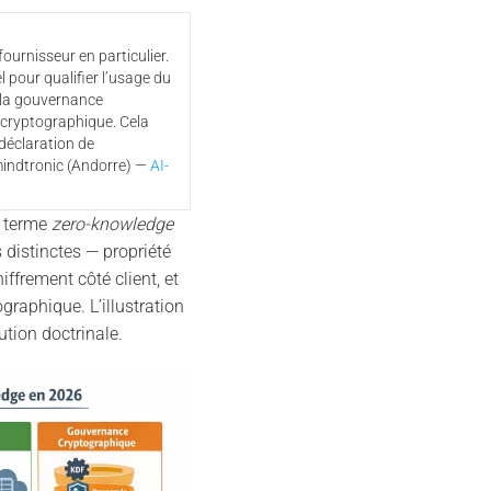
ournisseur en particulier.
 pour qualifier l’usage du
 la gouvernance
 cryptographique. Cela
 déclaration de
mindtronic (Andorre) —
AI-
 terme
zero-knowledge
s distinctes — propriété
ffrement côté client, et
raphique. L’illustration
ution doctrinale.