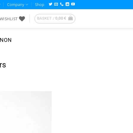
Company
Shop
WISHLIST
BASKET /
0,00
€
NNON
rs