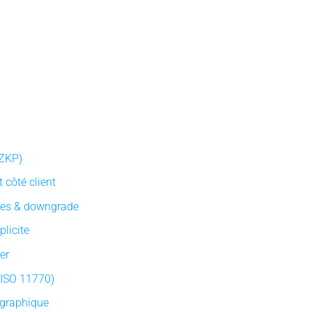
(ZKP)
 côté client
nes & downgrade
licite
her
 (ISO 11770)
ographique