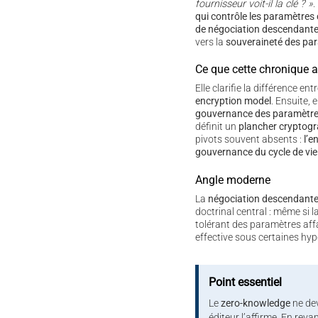
fournisseur voit-il la clé ? »
.
qui contrôle les paramètres
de négociation descendante
vers la
souveraineté des pa
Ce que cette chronique 
Elle clarifie la différence ent
encryption model
. Ensuite, e
gouvernance des paramètr
définit un
plancher cryptog
pivots souvent absents :
l’e
gouvernance du cycle de vie
Angle moderne
La
négociation descendant
doctrinal central : même si la
tolérant des paramètres affa
effective sous certaines hy
Point essentiel
Le
zero-knowledge
ne dev
éditeur l’affirme. En reva