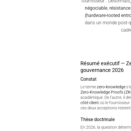
fournisseur”. Désormais
négociable
,
résistanc
(hardware-rooted entr
dans un monde post-qu
cadr
Résumé exécutif — Z
gouvernance 2026
Constat
Le terme
zero-knowledge
s’e
Zero-Knowledge Proofs (ZK
académique. De l’autre, il d
côté client
où le fournisseur 
ces deux acceptions restent
Thèse doctrinale
En 2026, la question déterm