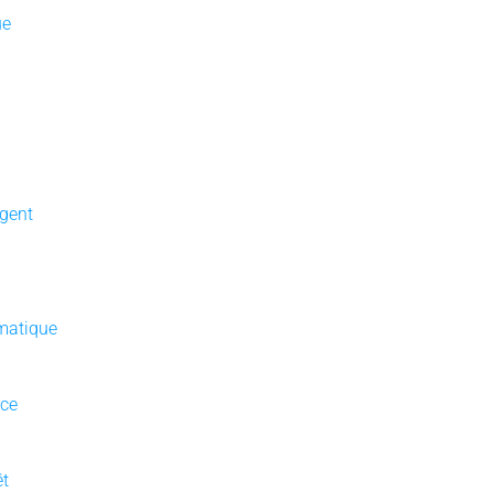
ue
gent
matique
nce
êt