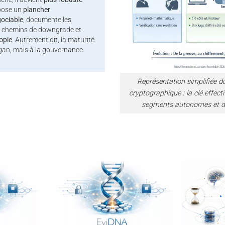
mpose un
plancher
ociable
, documente les
es chemins de downgrade et
opie
. Autrement dit, la maturité
gan, mais à la gouvernance.
Représentation simplifiée d
cryptographique : la clé effec
segments autonomes et di