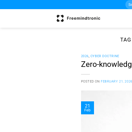
Sea
Skip
for:
to
content
TAG
2026
,
CYBER DOCTRINE
Zero-knowledge
POSTED ON
FEBRUARY 21, 202
21
Feb