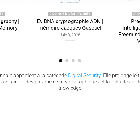
2022 2026 DIGITAL SECURITY
2022 2026 DIGITAL SECUR
EviDNA cryptographie ADN |
Predictive Artific
mémoire Jacques Gascuel
Intelligence Archite
Freemindtronic EviS
July 8, 2026
Memorandum
July 9, 2026
inale appartient à la catégorie
Digital Security
. Elle prolonge le 
souveraineté des paramètres cryptographiques et la robustesse de
knowledge.