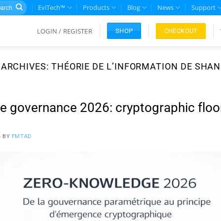
rch
EviTech™
Products
Blog
News
Support
LOGIN / REGISTER
CHECKOUT
SHOP
 ARCHIVES:
THÉORIE DE L’INFORMATION DE SHA
 governance 2026: cryptographic floo
6
BY
FMTAD