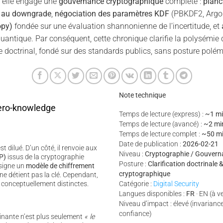
, elle engage une
gouvernance cryptographique
complète :
planc
e au downgrade
,
négociation des paramètres KDF
(PBKDF2, Argo
opy)
fondée sur une évaluation shannonienne de l’incertitude, et
antique. Par conséquent, cette chronique clarifie la polysémie 
e doctrinal, fondé sur des standards publics, sans posture polém
Note technique
ero-knowledge
Temps de lecture (express) :
~1 mi
Temps de lecture (avancé) :
~2 mi
Temps de lecture complet :
~50 m
Date de publication :
2026-02-21
st dilué. D’un côté, il renvoie aux
Niveau :
Cryptographie / Gouverna
P)
issus de la cryptographie
Posture :
Clarification doctrinale
ésigne un
modèle de chiffrement
cryptographique
ne détient pas la clé. Cependant,
 conceptuellement distinctes.
Catégorie :
Digital Security
Langues disponibles :
FR
· EN (à v
Niveau d’impact : élevé (invarian
confiance)
inante n’est plus seulement
« le