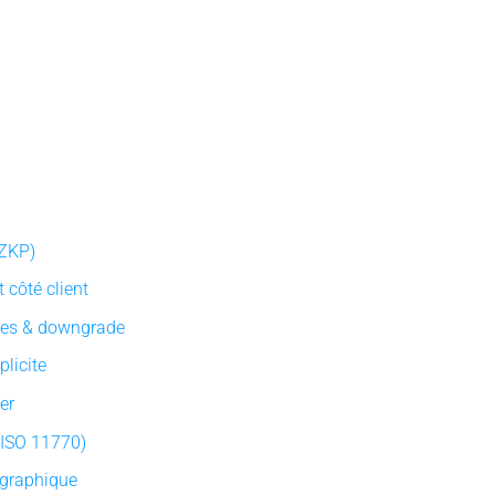
(ZKP)
 côté client
nes & downgrade
licite
her
 (ISO 11770)
ographique