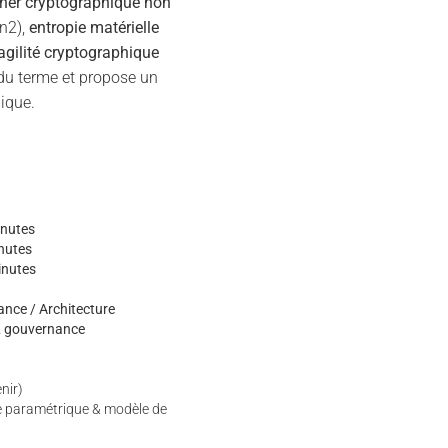
her cryptographique non
n2),
entropie matérielle
agilité cryptographique
du terme et propose un
ique.
nutes
nutes
inutes
nce / Architecture
 & gouvernance
enir)
ce paramétrique & modèle de