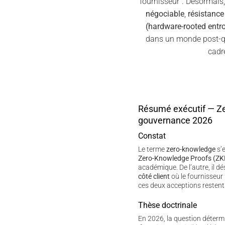
fournisseur”. Désormais
négociable
,
résistanc
(hardware-rooted entr
dans un monde post-qu
cadr
Résumé exécutif — Z
gouvernance 2026
Constat
Le terme
zero-knowledge
s’e
Zero-Knowledge Proofs (ZK
académique. De l’autre, il d
côté client
où le fournisseur 
ces deux acceptions restent
Thèse doctrinale
En 2026, la question déterm