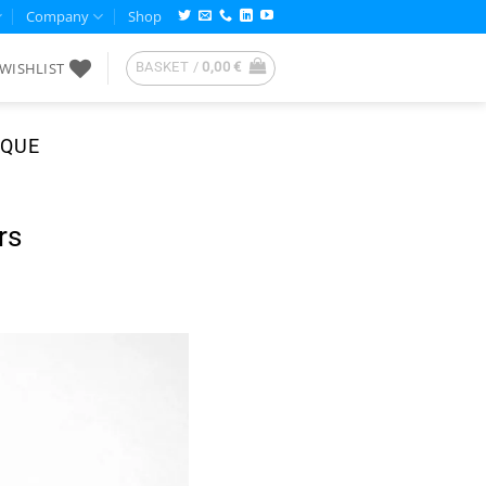
Company
Shop
WISHLIST
BASKET /
0,00
€
IQUE
rs