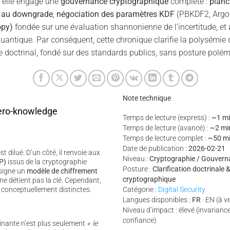
, elle engage une
gouvernance cryptographique
complète :
planc
e au downgrade
,
négociation des paramètres KDF
(PBKDF2, Argo
opy)
fondée sur une évaluation shannonienne de l’incertitude, et
antique. Par conséquent, cette chronique clarifie la polysémie 
e doctrinal, fondé sur des standards publics, sans posture polém
Note technique
ero-knowledge
Temps de lecture (express) :
~1 mi
Temps de lecture (avancé) :
~2 mi
Temps de lecture complet :
~50 m
Date de publication :
2026-02-21
st dilué. D’un côté, il renvoie aux
Niveau :
Cryptographie / Gouverna
P)
issus de la cryptographie
Posture :
Clarification doctrinale
ésigne un
modèle de chiffrement
cryptographique
ne détient pas la clé. Cependant,
 conceptuellement distinctes.
Catégorie :
Digital Security
Langues disponibles :
FR
· EN (à v
Niveau d’impact : élevé (invarian
confiance)
inante n’est plus seulement
« le