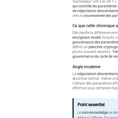
fournisseur voit-il la clé ? »
.
qui contrôle les paramètres
de négociation descendante
vers la
souveraineté des pa
Ce que cette chronique 
Elle clarifie la différence ent
encryption model
. Ensuite, e
gouvernance des paramètr
définit un
plancher cryptog
pivots souvent absents :
l’e
gouvernance du cycle de vie
Angle moderne
La
négociation descendant
doctrinal central : même si la
tolérant des paramètres affa
effective sous certaines hy
Point essentiel
Le
zero-knowledge
ne dev
éditeur l’affirme. En reva