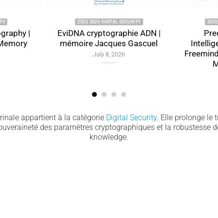
2022 2026 DIGITAL SECURITY
2022 2026 DIGIT
|
EviDNA cryptographie ADN |
Predictive A
y
mémoire Jacques Gascuel
Intelligence Ar
Freemindtronic
July 8, 2026
Memora
July 9, 
inale appartient à la catégorie
Digital Security
. Elle prolonge le 
souveraineté des paramètres cryptographiques et la robustesse de
knowledge.