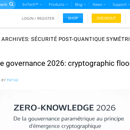
rch
EviTech™
Products
Blog
News
Support
LOGIN / REGISTER
CHECKOUT
SHOP
 ARCHIVES:
SÉCURITÉ POST-QUANTIQUE SYMÉTR
 governance 2026: cryptographic floo
6
BY
FMTAD