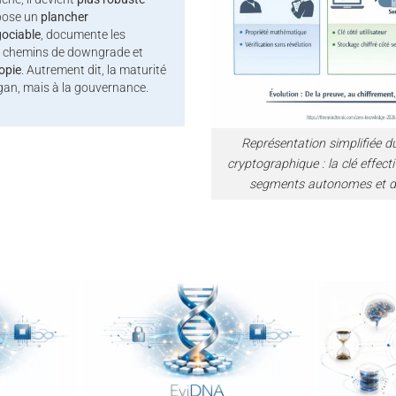
mpose un
plancher
ociable
, documente les
es chemins de downgrade et
opie
. Autrement dit, la maturité
gan, mais à la gouvernance.
Représentation simplifiée d
cryptographique : la clé effec
segments autonomes et di