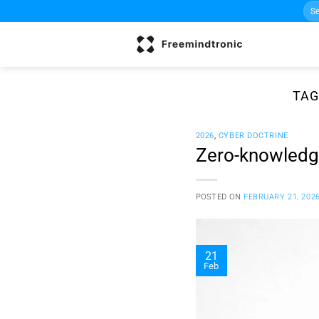
Sea
Skip
for:
to
content
TAG
2026
,
CYBER DOCTRINE
Zero-knowledge
POSTED ON
FEBRUARY 21, 202
21
Feb