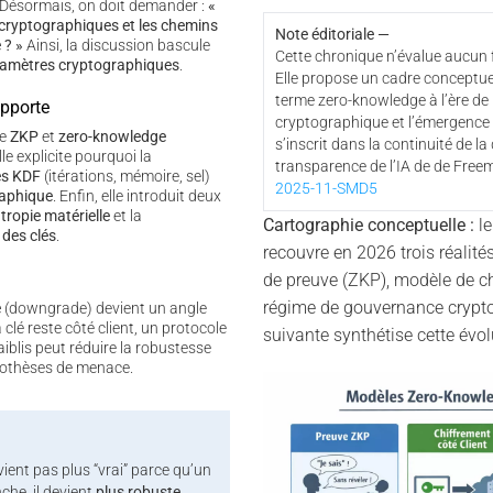
 Désormais, on doit demander :
«
 cryptographiques et les chemins
Note éditoriale —
 ? »
Ainsi, la discussion bascule
Cette chronique n’évalue aucun f
ramètres cryptographiques
.
Elle propose un cadre conceptuel
terme zero-knowledge à l’ère de
apporte
cryptographique et l’émergence
re
ZKP
et
zero-knowledge
s’inscrit dans la continuité de la
lle explicite pourquoi la
transparence de l’IA de de Free
es KDF
(itérations, mémoire, sel)
2025-11-SMD5
raphique
. Enfin, elle introduit deux
ntropie matérielle
et la
Cartographie conceptuelle :
le
 des clés
.
recouvre en 2026 trois réalité
de preuve (ZKP), modèle de chi
régime de gouvernance cryptog
e
(downgrade) devient un angle
 clé reste côté client, un protocole
suivante synthétise cette évol
iblis peut réduire la robustesse
pothèses de menace.
ient pas plus “vrai” parce qu’un
nche, il devient
plus robuste