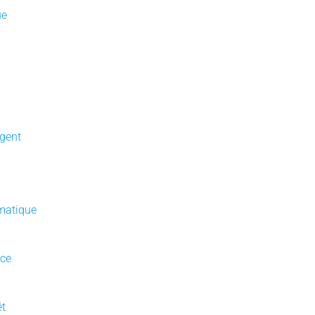
ue
gent
matique
nce
êt