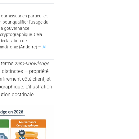
ournisseur en particulier.
 pour qualifier l’usage du
 la gouvernance
 cryptographique. Cela
 déclaration de
mindtronic (Andorre) —
AI-
 terme
zero-knowledge
s distinctes — propriété
ffrement côté client, et
raphique. L’illustration
ution doctrinale.