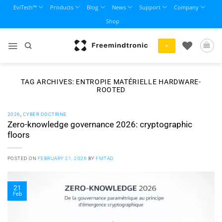
Skip
EviTech™
Products
Blog
News
Support
Company
to
Shop
content
+
TAG ARCHIVES:
ENTROPIE MATÉRIELLE HARDWARE-
ROOTED
2026
,
CYBER DOCTRINE
Zero-knowledge governance 2026: cryptographic
floors
POSTED ON
FEBRUARY 21, 2026
BY
FMTAD
21
Feb