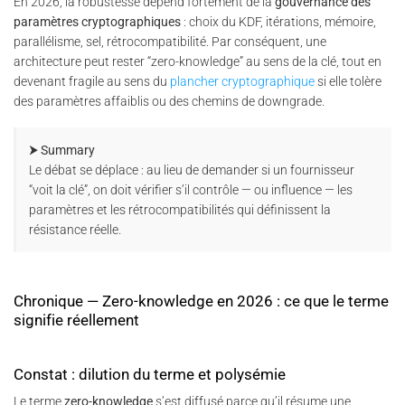
En 2026, la robustesse dépend fortement de la
gouvernance des
paramètres cryptographiques
: choix du KDF, itérations, mémoire,
parallélisme, sel, rétrocompatibilité. Par conséquent, une
architecture peut rester “zero-knowledge” au sens de la clé, tout en
devenant fragile au sens du
plancher cryptographique
si elle tolère
des paramètres affaiblis ou des chemins de downgrade.
⮞ Summary
Le débat se déplace : au lieu de demander si un fournisseur
“voit la clé”, on doit vérifier s’il contrôle — ou influence — les
paramètres et les rétrocompatibilités qui définissent la
résistance réelle.
Chronique — Zero-knowledge en 2026 : ce que le terme
signifie réellement
Constat : dilution du terme et polysémie
Le terme
zero-knowledge
s’est diffusé parce qu’il résume une