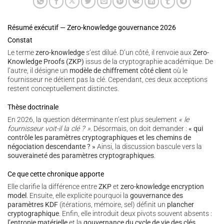
Résumé exécutif — Zero-knowledge gouvernance 2026
Constat
Le terme
zero-knowledge
s’est dilué. D’un côté, il renvoie aux
Zero-
Knowledge Proofs (ZKP)
issus de la cryptographie académique. De
l’autre, il désigne un
modèle de chiffrement côté client
où le
fournisseur ne détient pas la clé. Cependant, ces deux acceptions
restent conceptuellement distinctes.
Thèse doctrinale
En 2026, la question déterminante n’est plus seulement
« le
fournisseur voit-il la clé ? »
. Désormais, on doit demander :
« qui
contrôle les paramètres cryptographiques et les chemins de
négociation descendante ? »
Ainsi, la discussion bascule vers la
souveraineté des paramètres cryptographiques
.
Ce que cette chronique apporte
Elle clarifie la différence entre
ZKP
et
zero-knowledge encryption
model
. Ensuite, elle explicite pourquoi la
gouvernance des
paramètres KDF
(itérations, mémoire, sel) définit un
plancher
cryptographique
. Enfin, elle introduit deux pivots souvent absents :
l’entropie matérielle
et la
gouvernance du cycle de vie des clés
.