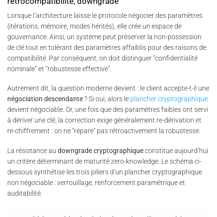
rétrocompatibilité, downgrade
Lorsque l’architecture laisse le protocole négocier des paramètres
(itérations, mémoire, modes hérités), elle crée un espace de
gouvernance. Ainsi, un système peut préserver la non-possession
de clé tout en tolérant des paramètres affaiblis pour des raisons de
compatibilité. Par conséquent, on doit distinguer “confidentialité
nominale” et “robustesse effective”.
Autrement dit, la question moderne devient : le client accepte-t-il une
négociation descendante
? Si oui, alors le
plancher cryptographique
devient négociable. Or, une fois que des paramètres faibles ont servi
à dériver une clé, la correction exige généralement re-dérivation et
re-chiffrement : on ne “répare” pas rétroactivement la robustesse.
La résistance au
downgrade cryptographique
constitue aujourd’hui
un critère déterminant de maturité zero-knowledge. Le schéma ci-
dessous synthétise les trois piliers d’un plancher cryptographique
non négociable : verrouillage, renforcement paramétrique et
auditabilité.