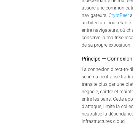
indépendante de tout serv
assure une communicatio
navigateurs.
CryptPeer
s’
architecture pour établir
entre navigateurs, où cha
conserve la maîtrise local
de sa propre exposition.
Principe — Connexion 
La connexion direct-to-d
schéma centralisé traditi
transite plus par une plat
négocié, chiffré et main
entre les pairs. Cette ap
d’attaque, limite la colle
neutralise la dépendance
infrastructures cloud.