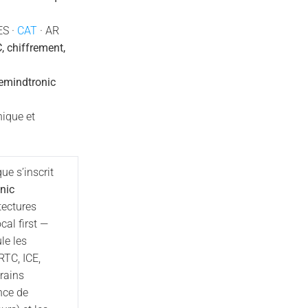
ES ·
CAT
· AR
 chiffrement,
emindtronic
ique et
ue s’inscrit
nic
tectures
cal first —
le les
TC, ICE,
rains
nce de