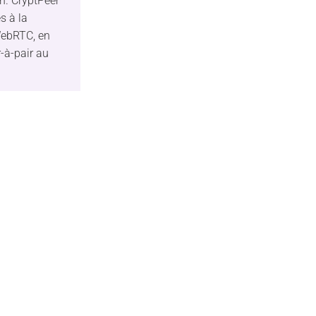
n. CryptPeer
s à la
WebRTC, en
r-à-pair au