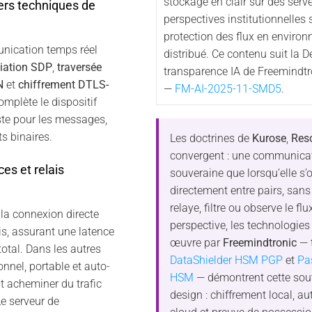
stockage en clair sur des serve
ers techniques de
perspectives institutionnelles 
protection des flux en enviro
ication temps réel
distribué. Ce contenu suit la D
iation SDP
,
traversée
transparence IA de Freemindtr
N
et
chiffrement DTLS-
—
FM-AI-2025-11-SMD5
.
mplète le dispositif
te pour les messages,
s binaires.
Les doctrines de
Kurose
,
Res
convergent : une communicat
es et relais
souveraine que lorsqu’elle s’
directement entre pairs, sans
relaye, filtre ou observe le fl
la connexion directe
perspective, les technologie
is, assurant une latence
œuvre par
Freemindtronic
— t
otal. Dans les autres
DataShielder HSM PGP
et
Pa
nnel, portable et auto-
HSM
— démontrent cette sou
 acheminer du trafic
design : chiffrement local, 
Le serveur de