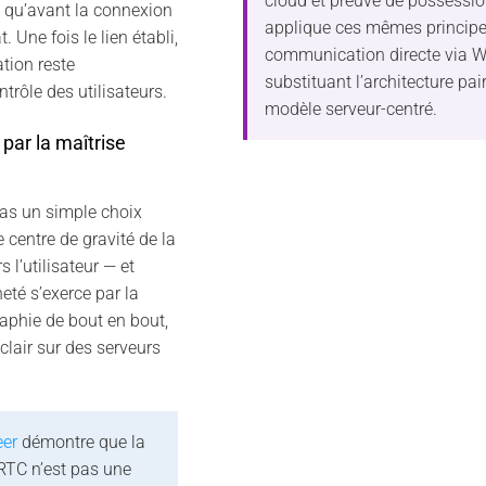
cloud et preuve de possessio
sé qu’avant la connexion
applique ces mêmes principe
 Une fois le lien établi,
communication directe via 
tion reste
substituant l’architecture pai
trôle des utilisateurs.
modèle serveur-centré.
par la maîtrise
pas un simple choix
e centre de gravité de la
 l’utilisateur — et
eté s’exerce par la
raphie de bout en bout,
lair sur des serveurs
eer
démontre que la
TC n’est pas une