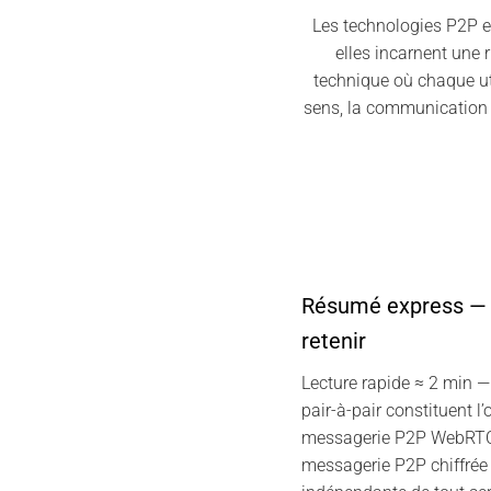
Les technologies P2P e
elles incarnent une
technique où chaque uti
sens, la communication d
Résumé express — C
retenir
Lecture rapide ≈ 2 min 
pair-à-pair constituent l’
messagerie P2P WebRTC 
messagerie P2P chiffrée 