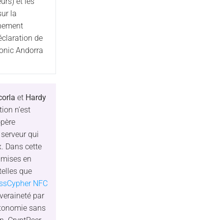
urs) et les
sur la
nnement
éclaration de
onic Andorra
corla
et
Hardy
ion n’est
opère
 serveur qui
ux. Dans cette
s mises en
elles que
ssCypher NFC
veraineté par
autonomie sans