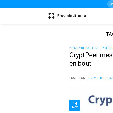
Sea
Skip
for:
to
content
TA
2025
,
CYBERCULTURE
,
CYBERSE
CryptPeer mess
en bout
POSTED ON
NOVEMBER 14, 202
14
Nov