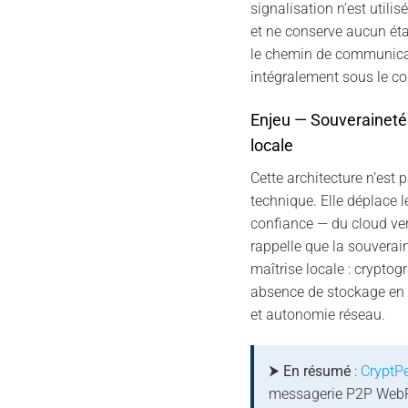
signalisation n’est utili
et ne conserve aucun état.
le chemin de communica
intégralement sous le con
Enjeu — Souveraineté 
locale
Cette architecture n’est 
technique. Elle déplace l
confiance — du cloud vers
rappelle que la souverain
maîtrise locale : cryptog
absence de stockage en c
et autonomie réseau.
⮞ En résumé
:
CryptP
messagerie P2P WebR