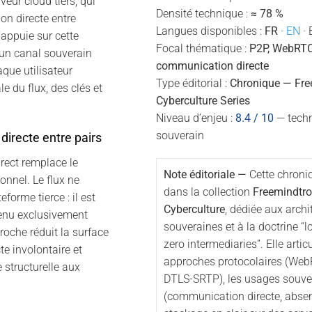
eur cloud tiers, qui
Densité technique :
≈ 78 %
n directe entre
Langues disponibles :
FR
·
EN
· 
appuie sur cette
Focal thématique :
P2P, WebRTC,
 un canal souverain
communication directe
que utilisateur
Type éditorial :
Chronique — Fre
e du flux, des clés et
Cyberculture Series
Niveau d’enjeu :
8.4 / 10
— techn
souverain
directe entre pairs
irect remplace le
Note éditoriale —
Cette chroniq
onnel. Le flux ne
dans la collection
Freemindtro
eforme tierce : il est
Cyberculture
, dédiée aux archi
tenu exclusivement
souveraines et à la doctrine “lo
proche réduit la surface
zero intermediaries”. Elle articu
cte involontaire et
approches protocolaires (WebR
 structurelle aux
DTLS-SRTP), les usages souve
(communication directe, abse