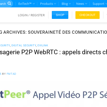
rch
EviTech™
Products
Blog
News
Support
LOGIN / REGISTER
CHECKOUT
SHOP
G ARCHIVES:
SOUVERAINETÉ DES COMMUNICATI
CURITY
,
DIGITAL SECURITY
,
EVILINK
agerie P2P WebRTC : appels directs ch
5
BY
FMTAD