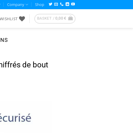
Company
Shop
WISHLIST
BASKET /
0,00
€
ONS
iffrés de bout