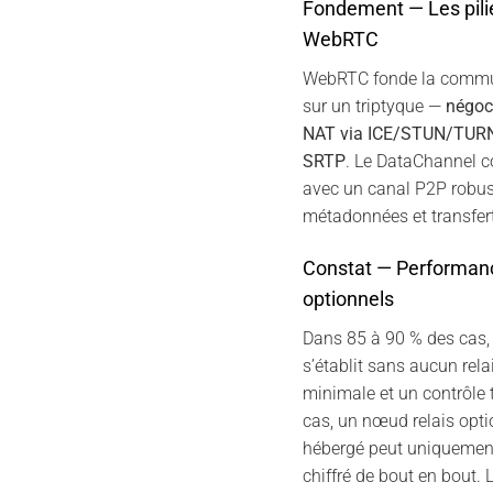
Fondement — Les pili
WebRTC
WebRTC fonde la commun
sur un triptyque —
négoc
NAT via ICE/STUN/TUR
SRTP
. Le DataChannel co
avec un canal P2P robus
métadonnées et transfert
Constat — Performanc
optionnels
Dans 85 à 90 % des cas, 
s’établit sans aucun rela
minimale et un contrôle t
cas, un nœud relais optio
hébergé peut uniquement
chiffré de bout en bout. 