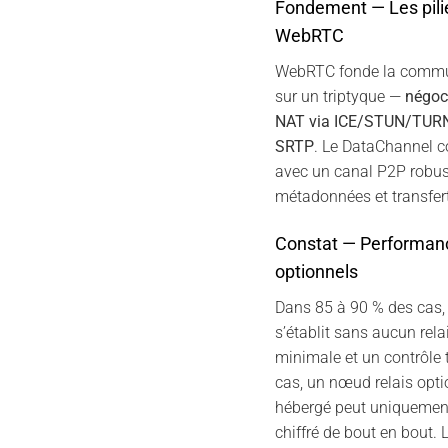
Fondement — Les pili
WebRTC
WebRTC fonde la commun
sur un triptyque —
négoc
NAT via ICE/STUN/TUR
SRTP
. Le DataChannel co
avec un canal P2P robus
métadonnées et transfert
Constat — Performanc
optionnels
Dans 85 à 90 % des cas, 
s’établit sans aucun rela
minimale et un contrôle t
cas, un nœud relais optio
hébergé peut uniquement
chiffré de bout en bout. 