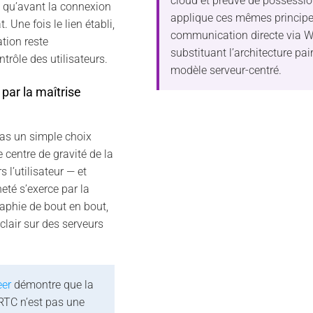
cloud et preuve de possessio
sé qu’avant la connexion
applique ces mêmes principe
 Une fois le lien établi,
communication directe via 
tion reste
substituant l’architecture pai
trôle des utilisateurs.
modèle serveur-centré.
par la maîtrise
pas un simple choix
e centre de gravité de la
 l’utilisateur — et
eté s’exerce par la
raphie de bout en bout,
lair sur des serveurs
eer
démontre que la
TC n’est pas une