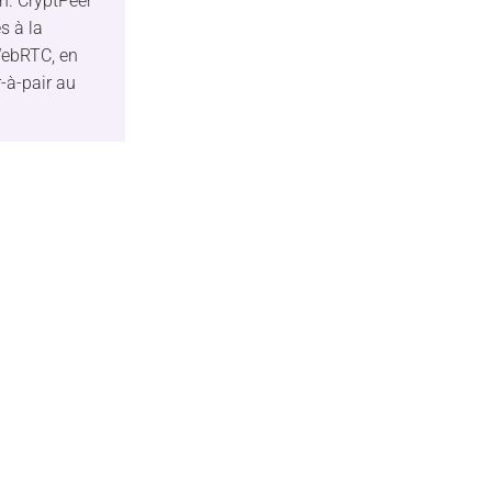
n. CryptPeer
s à la
WebRTC, en
r-à-pair au