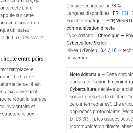
eur cloud tiers, qui
Densité technique :
≈ 78 %
n directe entre
Langues disponibles :
FR
·
EN
· 
appuie sur cette
Focal thématique :
P2P, WebRTC,
 un canal souverain
communication directe
que utilisateur
Type éditorial :
Chronique — Fre
e du flux, des clés et
Cyberculture Series
Niveau d’enjeu :
8.4 / 10
— techn
souverain
directe entre pairs
irect remplace le
Note éditoriale —
Cette chroniq
onnel. Le flux ne
dans la collection
Freemindtro
eforme tierce : il est
Cyberculture
, dédiée aux archi
tenu exclusivement
souveraines et à la doctrine “lo
proche réduit la surface
zero intermediaries”. Elle articu
cte involontaire et
approches protocolaires (WebR
 structurelle aux
DTLS-SRTP), les usages souve
(communication directe, abse