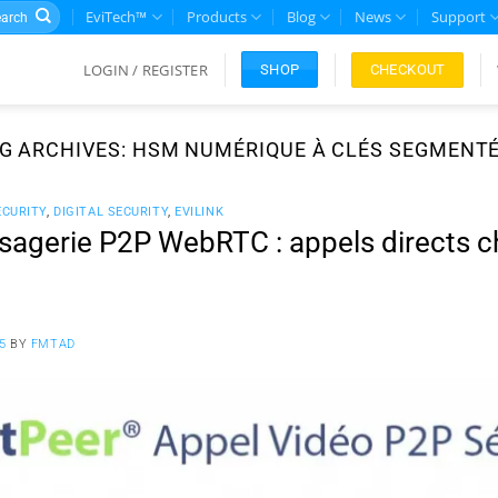
rch
EviTech™
Products
Blog
News
Support
LOGIN / REGISTER
CHECKOUT
SHOP
G ARCHIVES:
HSM NUMÉRIQUE À CLÉS SEGMENT
CURITY
,
DIGITAL SECURITY
,
EVILINK
agerie P2P WebRTC : appels directs ch
5
BY
FMTAD