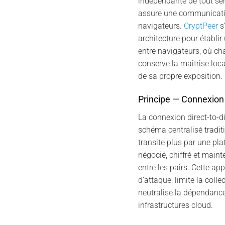
indépendante de tout serv
assure une communicatio
navigateurs.
CryptPeer
s’
architecture pour établir
entre navigateurs, où cha
conserve la maîtrise local
de sa propre exposition.
Principe — Connexion 
La connexion direct-to-d
schéma centralisé traditi
transite plus par une plat
négocié, chiffré et main
entre les pairs. Cette ap
d’attaque, limite la colle
neutralise la dépendance
infrastructures cloud.