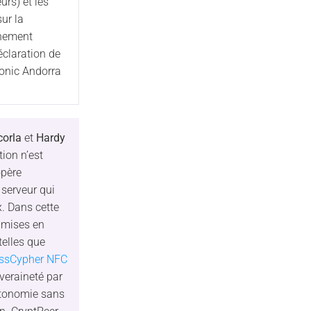
urs) et les
sur la
nnement
éclaration de
onic Andorra
corla
et
Hardy
ion n’est
opère
 serveur qui
ux. Dans cette
s mises en
elles que
ssCypher NFC
veraineté par
autonomie sans