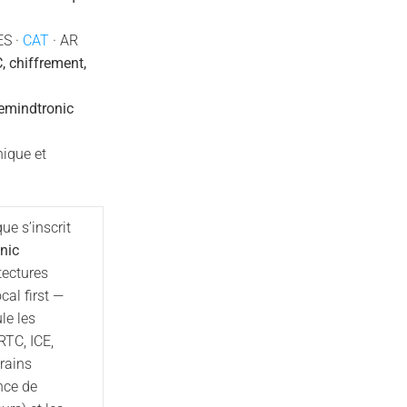
ES ·
CAT
· AR
 chiffrement,
emindtronic
ique et
ue s’inscrit
nic
tectures
cal first —
le les
TC, ICE,
rains
nce de