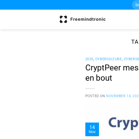
Sea
Skip
for:
to
content
TA
2025
,
CYBERCULTURE
,
CYBERSE
CryptPeer mess
en bout
POSTED ON
NOVEMBER 14, 202
14
Nov