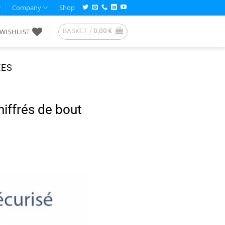
Company
Shop
WISHLIST
BASKET /
0,00
€
ÉES
iffrés de bout