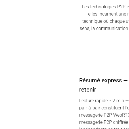
Les technologies P2P e
elles incarnent une
technique où chaque uti
sens, la communication d
Résumé express — C
retenir
Lecture rapide ≈ 2 min 
pair-à-pair constituent l’
messagerie P2P WebRTC 
messagerie P2P chiffrée 