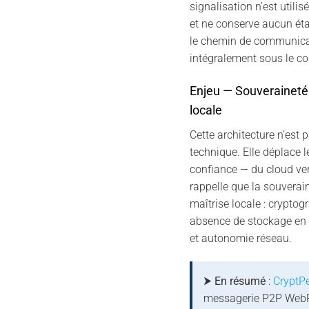
signalisation n’est utili
et ne conserve aucun état.
le chemin de communica
intégralement sous le con
Enjeu — Souveraineté 
locale
Cette architecture n’est 
technique. Elle déplace l
confiance — du cloud vers
rappelle que la souverain
maîtrise locale : cryptog
absence de stockage en c
et autonomie réseau.
⮞ En résumé
:
CryptP
messagerie P2P WebR