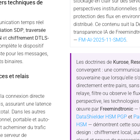
stockage en clair sur des serve
ers techniques de
perspectives institutionnelles 
protection des flux en enviro
ication temps réel
distribué. Ce contenu suit la D
iation SDP
,
traversée
transparence IA de Freemindtr
N
et
chiffrement DTLS-
—
FM-AI-2025-11-SMD5
.
mplète le dispositif
te pour les messages,
s binaires.
Les doctrines de
Kurose
,
Res
convergent : une communicat
es et relais
souveraine que lorsqu’elle s’
directement entre pairs, sans
relaye, filtre ou observe le fl
la connexion directe
perspective, les technologie
is, assurant une latence
œuvre par
Freemindtronic
— t
otal. Dans les autres
DataShielder HSM PGP
et
Pa
nnel, portable et auto-
HSM
— démontrent cette sou
 acheminer du trafic
design : chiffrement local, 
Le serveur de